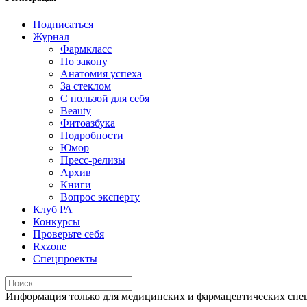
Подписаться
Журнал
Фармкласс
По закону
Анатомия успеха
За стеклом
С пользой для себя
Beauty
Фитоазбука
Подробности
Юмор
Пресс-релизы
Архив
Книги
Вопрос эксперту
Клуб РА
Конкурсы
Проверьте себя
Rxzone
Спецпроекты
Информация только для медицинских и фармацевтических 