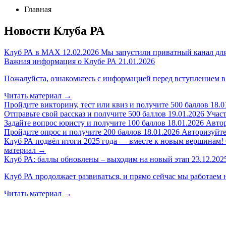
Главная
Новости Клуба РА
Клуб РА в MAX
12.02.2026
Мы запустили приватный канал для
Важная информация о Клубе РА
21.01.2026
Пожалуйста, ознакомьтесь с информацией перед вступлением в
Читать материал
→
Пройдите викторину, тест или квиз и получите 500 баллов
18.0
Отправьте свой рассказ и получите 500 баллов
19.01.2026
Участ
Задайте вопрос юристу и получите 100 баллов
18.01.2026
Автор
Пройдите опрос и получите 200 баллов
18.01.2026
Авторизуйтес
Клуб РА подвёл итоги 2025 года — вместе к новым вершинам!
материал
→
Клуб РА: баллы обновлены – выходим на новый этап
23.12.202
Клуб РА продолжает развиваться, и прямо сейчас мы работаем 
Читать материал
→