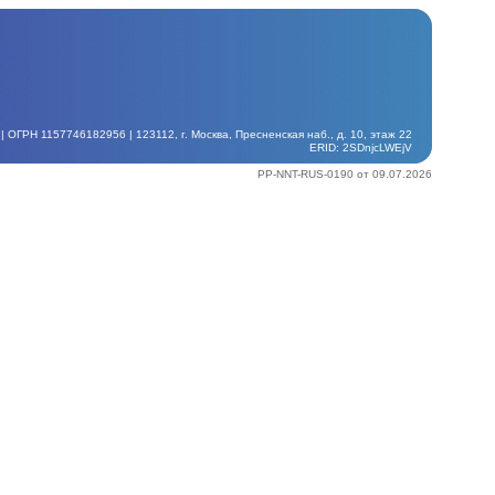
ГРН 1157746182956 | 123112, г. Москва, Пресненская наб., д. 10, этаж 22
ERID: 2SDnjcLWEjV
PP-NNT-RUS-0190 от 09.07.2026