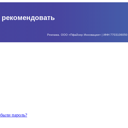
о рекомендовать
Реклама. ООО «Пфайзер Инновации» | ИНН 7703106050 | О
абыли пароль?