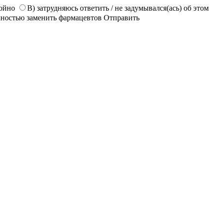
койно
В) затрудняюсь ответить / не задумывался(ась) об этом
лностью заменить фармацевтов
Отправить