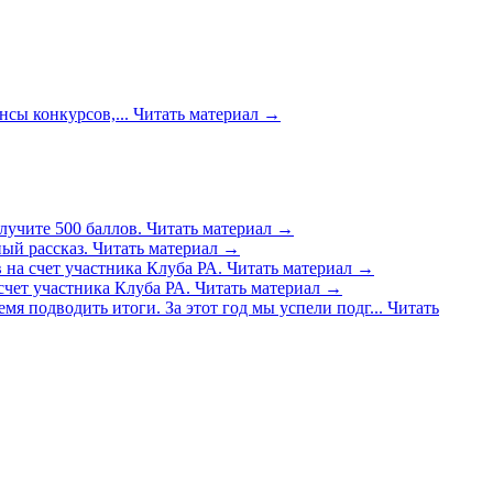
сы конкурсов,...
Читать материал
→
лучите 500 баллов.
Читать материал
→
ый рассказ.
Читать материал
→
 на счет участника Клуба РА.
Читать материал
→
счет участника Клуба РА.
Читать материал
→
емя подводить итоги. За этот год мы успели подг...
Читать