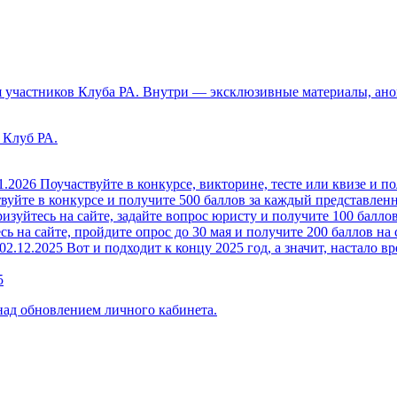
 участников Клуба РА. Внутри — эксклюзивные материалы, анон
 Клуб РА.
1.2026
Поучаствуйте в конкурсе, викторине, тесте или квизе и по
вуйте в конкурсе и получите 500 баллов за каждый представленн
изуйтесь на сайте, задайте вопрос юристу и получите 100 баллов
ь на сайте, пройдите опрос до 30 мая и получите 200 баллов на 
02.12.2025
Вот и подходит к концу 2025 год, а значит, настало вр
5
над обновлением личного кабинета.