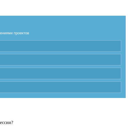
лениями проектов
фессии?