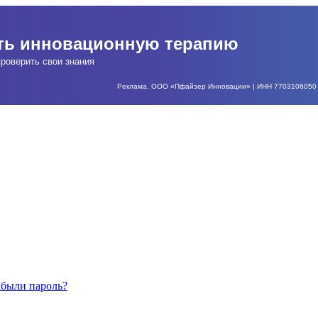
ать инновационную терапию
роверить свои знания
Реклама. ООО «Пфайзер Инновации» | ИНН 7703106050 | О
абыли пароль?