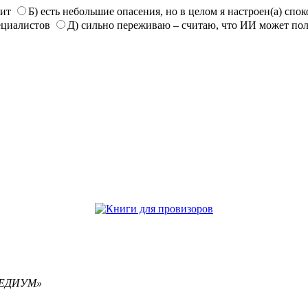
нит
Б) есть небольшие опасения, но в целом я настроен(а) спо
ециалистов
Д) сильно переживаю – считаю, что ИИ может по
РЕМЕДИУМ»