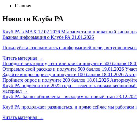
Главная
Новости Клуба РА
Клуб РА в MAX
12.02.2026
Мы запустили приватный канал для
Важная информация о Клубе РА
21.01.2026
Пожалуйста, ознакомьтесь с информацией перед вступлением в
Читать материал
→
Пройдите викторину, тест или квиз и получите 500 баллов
18.0
Отправьте свой рассказ и получите 500 баллов
19.01.2026
Участ
Задайте вопрос юристу и получите 100 баллов
18.01.2026
Автор
Пройдите опрос и получите 200 баллов
18.01.2026
Авторизуйтес
Клуб РА подвёл итоги 2025 года — вместе к новым вершинам!
материал
→
Клуб РА: баллы обновлены – выходим на новый этап
23.12.202
Клуб РА продолжает развиваться, и прямо сейчас мы работаем 
Читать материал
→