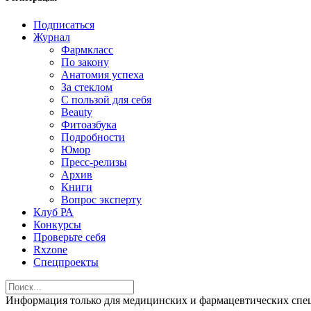
Подписаться
Журнал
Фармкласс
По закону
Анатомия успеха
За стеклом
С пользой для себя
Beauty
Фитоазбука
Подробности
Юмор
Пресс-релизы
Архив
Книги
Вопрос эксперту
Клуб РА
Конкурсы
Проверьте себя
Rxzone
Спецпроекты
Информация только для медицинских и фармацевтических 