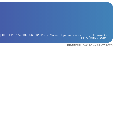
ГРН 1157746182956 | 123112, г. Москва, Пресненская наб., д. 10, этаж 22
ERID: 2SDnjcLWEjV
PP-NNT-RUS-0190 от 09.07.2026