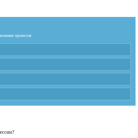
лениями проектов
фессии?