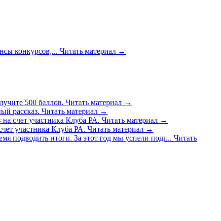
сы конкурсов,...
Читать материал
→
лучите 500 баллов.
Читать материал
→
ый рассказ.
Читать материал
→
 на счет участника Клуба РА.
Читать материал
→
счет участника Клуба РА.
Читать материал
→
емя подводить итоги. За этот год мы успели подг...
Читать