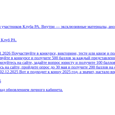
 участников Клуба РА. Внутри — эксклюзивные материалы, анон
 Клуб РА.
1.2026
Поучаствуйте в конкурсе, викторине, тесте или квизе и по
вуйте в конкурсе и получите 500 баллов за каждый представленн
изуйтесь на сайте, задайте вопрос юристу и получите 100 баллов
ь на сайте, пройдите опрос до 30 мая и получите 200 баллов на 
02.12.2025
Вот и подходит к концу 2025 год, а значит, настало вр
5
над обновлением личного кабинета.