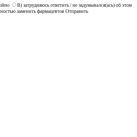
койно
В) затрудняюсь ответить / не задумывался(ась) об этом
лностью заменить фармацевтов
Отправить