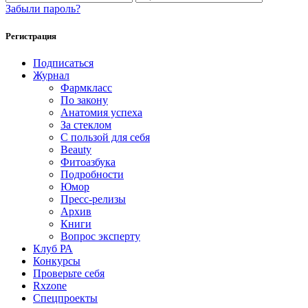
Забыли пароль?
Регистрация
Подписаться
Журнал
Фармкласс
По закону
Анатомия успеха
За стеклом
С пользой для себя
Beauty
Фитоазбука
Подробности
Юмор
Пресс-релизы
Архив
Книги
Вопрос эксперту
Клуб РА
Конкурсы
Проверьте себя
Rxzone
Спецпроекты