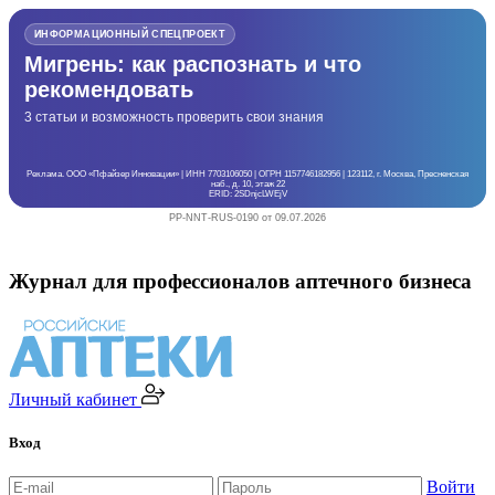
ИНФОРМАЦИОННЫЙ СПЕЦПРОЕКТ
Мигрень: как распознать и что
рекомендовать
3 статьи и возможность проверить свои знания
Реклама. ООО «Пфайзер Инновации» | ИНН 7703106050 | ОГРН 1157746182956 | 123112, г. Москва, Пресненская
наб., д. 10, этаж 22
ERID: 2SDnjcLWEjV
PP-NNT-RUS-0190 от 09.07.2026
Журнал для профессионалов аптечного бизнеса
Личный кабинет
Вход
Войти