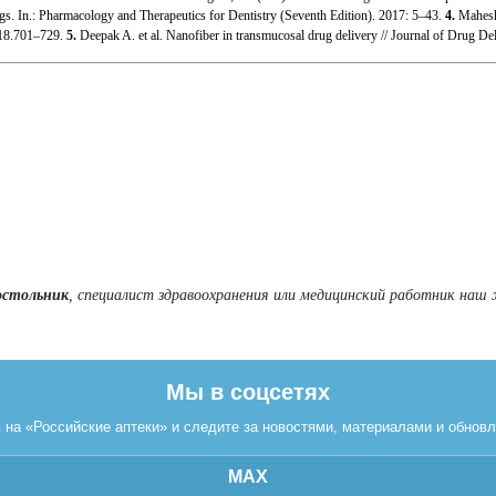
s. In.: Pharmacology and Therapeutics for Dentistry (Seventh Edition). 2017: 5–43.
4.
Maheshw
018.701–729.
5.
Deepak A. et al. Nanofiber in transmucosal drug delivery // Journal of Drug D
остольник
, специалист здравоохранения или медицинский работник наш 
Мы в соцсетях
на «Российские аптеки» и следите за новостями, материалами и обнов
MAX