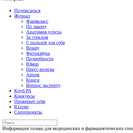
Подписаться
Журнал
Фармкласс
По закону
Анатомия успеха
За стеклом
С пользой для себя
Beauty
Фитоазбука
Подробности
Юмор
Пресс-релизы
Архив
Книги
Вопрос эксперту
Клуб РА
Конкурсы
Проверьте себя
Rxzone
Спецпроекты
Информация только для медицинских и фармацевтических 