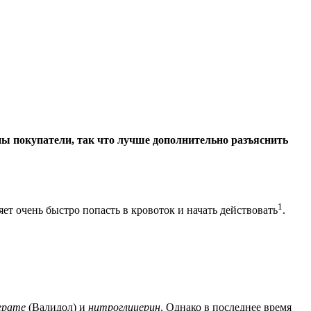
ны покупатели, так что лучше дополнительно разъяснить
1
т очень быстро попасть в кровоток и начать действовать
.
ерате
(Валидол) и
нитроглицерин
. Однако в последнее время