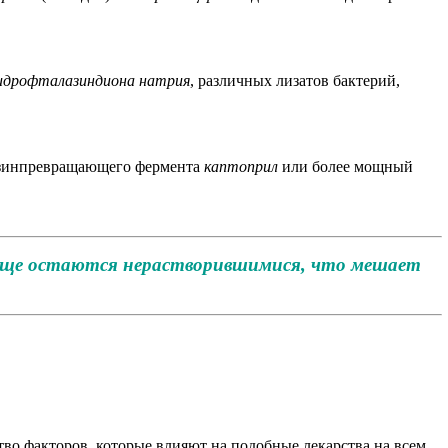
идрофталазиндиона натрия
, различных лизатов бактерий,
ензинпревращающего фермента
каптоприл
или более мощный
е еще остаются нерастворившимися, что мешает
тво факторов, которые влияют на подобные лекарства на всем