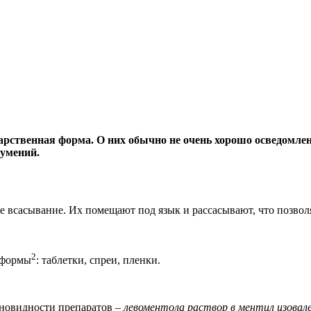
арственная форма. О них обычно не очень хорошо осведомле
зумений.
всасывание. Их помещают под язык и рассасывают, что позволяе
2
 формы
: таблетки, спреи, пленки.
зновидности препаратов –
левоментола раствор в ментил изовал