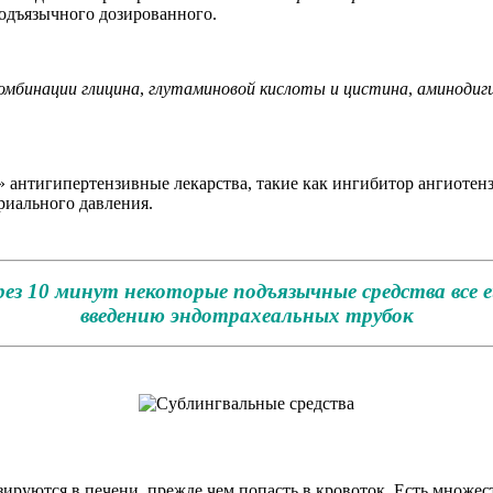
подъязычного дозированного.
омбинации глицина
,
глутаминовой кислоты и цистина
,
аминодиг
» антигипертензивные лекарства, такие как ингибитор ангиот
риального давления.
рез 10 минут некоторые подъязычные средства вс
введению эндотрахеальных трубок
ируются в печени, прежде чем попасть в кровоток. Есть множес