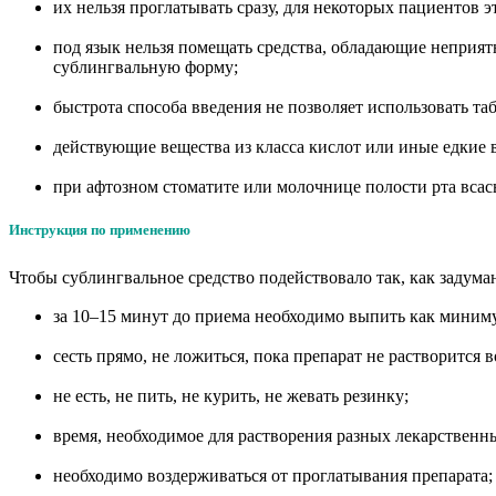
их нельзя проглатывать сразу, для некоторых пациентов э
под язык нельзя помещать средства, обладающие неприя
сублингвальную форму;
быстрота способа введения не позволяет использовать 
действующие вещества из класса кислот или иные едкие в
при афтозном стоматите или молочнице полости рта вса
Инструкция по применению
Чтобы сублингвальное средство подействовало так, как задум
за 10–15 минут до приема необходимо выпить как миниму
сесть прямо, не ложиться, пока препарат не растворится 
не есть, не пить, не курить, не жевать резинку;
время, необходимое для растворения разных лекарственны
необходимо воздерживаться от проглатывания препарата;