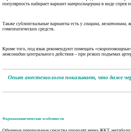
популярность набирает вариант
нитроглицерина
в виде спрея 
Также сублингвальные варианты есть у
глицина
,
мелатонина
,
к
гомеопатических средств.
Кроме того, под язык рекомендуют помещать «скоропомощные
моксонидин
центрального действия – при резких подъемах арте
Опыт анестезиологов показывает, что даже че
Фармакокинетические особенности
Обычные пероральные средства проходят через ЖКТ, метаболиз