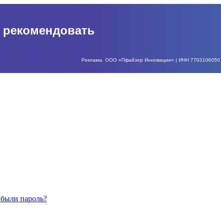
о рекомендовать
Реклама. ООО «Пфайзер Инновации» | ИНН 7703106050 | О
абыли пароль?