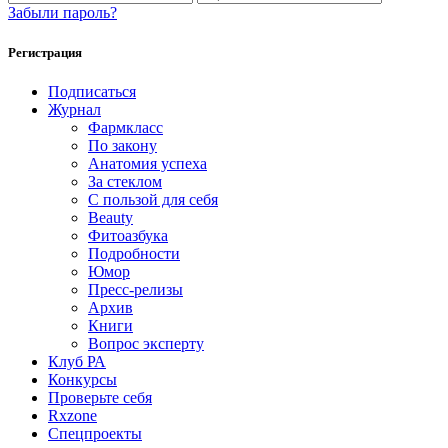
Забыли пароль?
Регистрация
Подписаться
Журнал
Фармкласс
По закону
Анатомия успеха
За стеклом
С пользой для себя
Beauty
Фитоазбука
Подробности
Юмор
Пресс-релизы
Архив
Книги
Вопрос эксперту
Клуб РА
Конкурсы
Проверьте себя
Rxzone
Спецпроекты