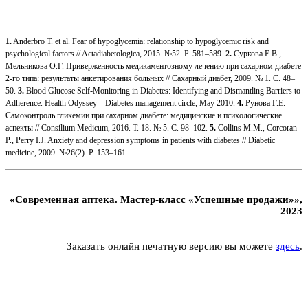
1.
Anderbro T. et al. Fear of hypoglycemia: relationship to hypoglycemic risk and
psychological factors // Actadiabetologica, 2015. №52. P. 581–589.
2.
Суркова Е.В.,
Мельникова О.Г. Приверженность медикаментозному лечению при сахарном диабете
2-го типа: результаты анкетирования больных // Сахарный диабет, 2009. № 1. С. 48–
50.
3.
Blood Glucose Self-Monitoring in Diabetes: Identifying and Dismantling Barriers to
Adherence. Health Odyssey – Diabetes management circle, May 2010.
4.
Рунова Г.Е.
Самоконтроль гликемии при сахарном диабете: медицинские и психологические
аспекты // Consilium Medicum, 2016. Т. 18. № 5. С. 98–102.
5.
Collins M.M., Corcoran
P., Perry I.J. Anxiety and depression symptoms in patients with diabetes // Diabetic
medicine, 2009. №26(2). P. 153–161.
«Современная аптека. Мастер-класс «Успешные продажи»»,
2023
Заказать онлайн печатную версию вы можете
здесь
.