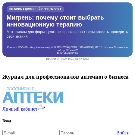
ИНФОРМАЦИОННЫЙ СПЕЦПРОЕКТ
Мигрень: почему стоит выбрать
инновационную терапию
Материалы для фармацевтов и провизоров + возможность проверить
свои знания
Реклама. ООО «Пфайзер Инновации» | ИНН 7703106050 | ОГРН 1157746182956 | 123112, г. Москва, Пресненская
наб., д. 10, этаж 22
ERID: 2SDnjcLWEjV
PP-NNT-RUS-0190 от 09.07.2026
Журнал для профессионалов аптечного бизнеса
Личный кабинет
Вход
Войти