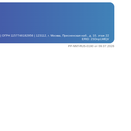
ГРН 1157746182956 | 123112, г. Москва, Пресненская наб., д. 10, этаж 22
ERID: 2SDnjcLWEjV
PP-NNT-RUS-0190 от 09.07.2026