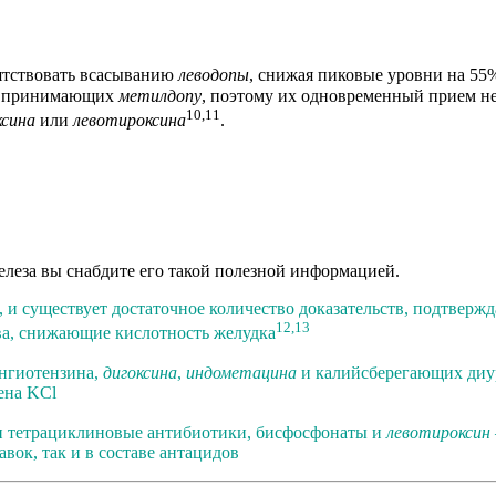
пятствовать всасыванию
леводопы
, снижая пиковые уровни на 55
в, принимающих
метилдопу
, поэтому их одновременный прием не
10,11
ксина
или
левотироксина
.
железа вы снабдите его такой полезной информацией.
, и существует достаточное количество доказательств, подтвер
12,13
а, снижающие кислотность желудка
нгиотензина,
дигоксина
,
индометацина
и калийсберегающих диур
ена KCl
и тетрациклиновые антибиотики, бисфосфонаты и
левотироксин
вок, так и в составе антацидов