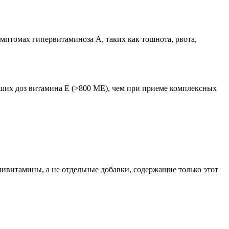
птомах гипервитаминоза А, таких как тошнота, рвота,
ьших доз витамина Е (>800 МЕ), чем при приеме комплексных
оливитамины, а не отдельные добавки, содержащие только этот