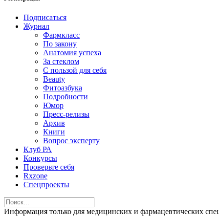
Подписаться
Журнал
Фармкласс
По закону
Анатомия успеха
За стеклом
С пользой для себя
Beauty
Фитоазбука
Подробности
Юмор
Пресс-релизы
Архив
Книги
Вопрос эксперту
Клуб РА
Конкурсы
Проверьте себя
Rxzone
Спецпроекты
Информация только для медицинских и фармацевтических 