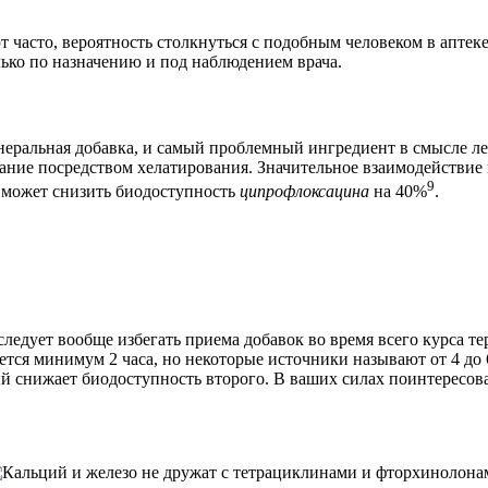
 часто, вероятность столкнуться с подобным человеком в аптек
лько по назначению и под наблюдением врача.
еральная добавка, и самый проблемный ингредиент в смысле ле
ание посредством хелатирования. Значительное взаимодействие
9
 может снизить биодоступность
ципрофлоксацина
на 40%
.
дует вообще избегать приема добавок во время всего курса те
тся минимум 2 часа, но некоторые источники называют от 4 до 6
ый снижает биодоступность второго. В ваших силах поинтересова