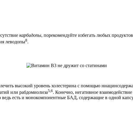
тсутствие
карбидопы
, порекомендуйте избегать любых продукто
8
ния леводопы
.
 лечить высокий уровень холестерина с помощью ниацинсодер
5,6
патий или рабдомиолиза
. Конечно, негативное взаимодействие 
ведь есть и монокомпонентные БАД, содержащие в одной капсул