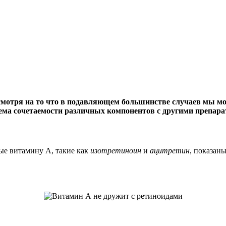
тря на то что в подавляющем большинстве случаев мы може
ема сочетаемости различных компонентов с другими препара
ые витамину А, такие как
изотретиноин
и
ацитретин
, показаны