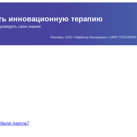
ать инновационную терапию
роверить свои знания
Реклама. ООО «Пфайзер Инновации» | ИНН 7703106050 | О
абыли пароль?