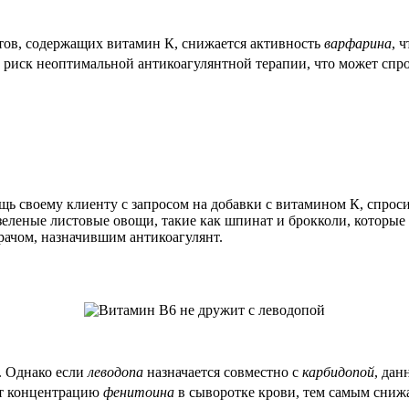
ов, содержащих витамин К, снижается активность
варфарина
, 
ет риск неоптимальной антикоагулянтной терапии, что может сп
ь своему клиенту с запросом на добавки с витамином К, спрос
 зеленые листовые овощи, такие как шпинат и брокколи, которые
рачом, назначившим антикоагулянт.
. Однако если
леводопа
назначается совместно с
карбидопой
, да
ют концентрацию
фенитоина
в сыворотке крови, тем самым сниж