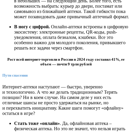
в небольших — на следующий день. Более того, есть
возможность выбрать: курьер до двери, постамат или
самовывоз из ближайшей аптеки. Такой гибкости пока
может позавидовать даже привычный аптечный формат.
В
ногу с цифрой.
Онлайн-аптеки встроены в цифровую
экосистему: электронные рецепты, QR-коды, push-
уведомления, оплата безналом, кэшбеки. Все это
особенно важно для молодого поколения, привыкшего
решать все задачи через смартфон.
Рост всей интернет-торговли в России в 2024 году составил 41%, ее
объем — почти 9 трлн рублей
Пути спасения
Интернет-аптеки наступают — быстро, уверенно
и технологично. А что же делать традиционным? Терять
позиции? Ни в коем случае. На самом деле у них есть
отличные шансы не просто удержаться на рынке, но
и перехватить инициативу. Какие шаги помогут «офлайну»
остаться в игре?
Стать тоже «онлайн»
. Да, офлайновая аптека –
физическая аптека. Но это не значит, что нельзя играть