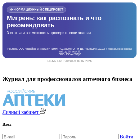
ИНФОРМАЦИОННЫЙ СПЕЦПРОЕКТ
Мигрень: как распознать и что
рекомендовать
3 статьи и возможность проверить свои знания
Реклама. ООО «Пфайзер Инновации» | ИНН 7703106050 | ОГРН 1157746182956 | 123112, г. Москва, Пресненская
наб., д. 10, этаж 22
ERID: 2SDnjcLWEjV
PP-NNT-RUS-0190 от 09.07.2026
Журнал для профессионалов аптечного бизнеса
Личный кабинет
Вход
Войти