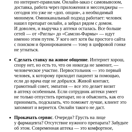
по интернет-правилам. Онлайн-заказ с самовывозом,
доставка, работа через приложения и мессенджеры —
сегодня это уже не «доп. опция», а необходимый
минимум. Омниканальный подход работает: человек
нашел препарат онлайн, а забрал рядом с домом.
И доволен, и выручка у аптеки осталась. Все больше
сетей — от «Риглы» до «Самсон-Фармы» — идут
именно этим путем. У кого нет хотя бы простого сайта
с поиском и бронированием — тому в цифровой гонке
не угнаться.
Сделать ставку на живое общение
. Интернет хорош,
спору нет, но есть то, что он никогда не заменит, —
человеческое участие. Первостольник — это первый
человек, к которому приходит пациент за помощью,
если до врача еще не добрался. Живой контакт,
грамотный совет, эмпатия — все это делает визит
в аптеку особенным. Если сотрудник аптеки умеет
не только отпустить препарат, но и объяснить, как его
принимать, подсказать, что поможет лучше, клиент это
запомнит и вернется. Онлайн такого не даст.
Прокачать сервис
. Очереди? Грусть на лице
у фармацевта? Отсутствие нужного препарата? Забудьте
об этом. Современная аптека — это комфортное,