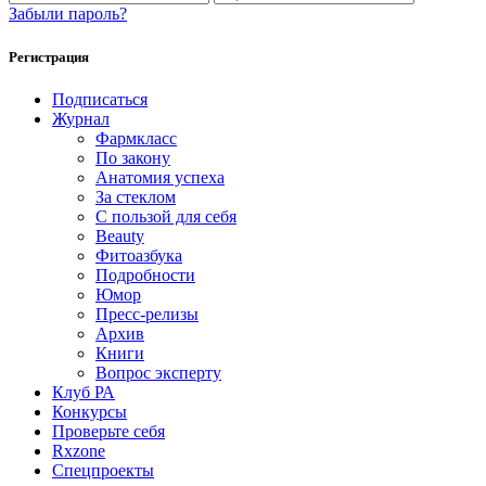
Забыли пароль?
Регистрация
Подписаться
Журнал
Фармкласс
По закону
Анатомия успеха
За стеклом
С пользой для себя
Beauty
Фитоазбука
Подробности
Юмор
Пресс-релизы
Архив
Книги
Вопрос эксперту
Клуб РА
Конкурсы
Проверьте себя
Rxzone
Спецпроекты