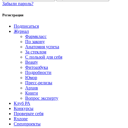
Забыли пароль?
Регистрация
Подписаться
Журнал
Фармкласс
По закону
Анатомия успеха
За стеклом
С пользой для себя
Beauty
Фитоазбука
Подробности
Юмор
Пресс-релизы
Архив
Книги
Вопрос эксперту
Клуб РА
Конкурсы
Проверьте себя
Rxzone
Спецпроекты