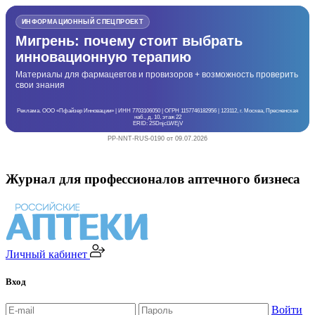
ИНФОРМАЦИОННЫЙ СПЕЦПРОЕКТ
Мигрень: почему стоит выбрать
инновационную терапию
Материалы для фармацевтов и провизоров + возможность проверить
свои знания
Реклама. ООО «Пфайзер Инновации» | ИНН 7703106050 | ОГРН 1157746182956 | 123112, г. Москва, Пресненская
наб., д. 10, этаж 22
ERID: 2SDnjcLWEjV
PP-NNT-RUS-0190 от 09.07.2026
Журнал для профессионалов аптечного бизнеса
Личный кабинет
Вход
Войти