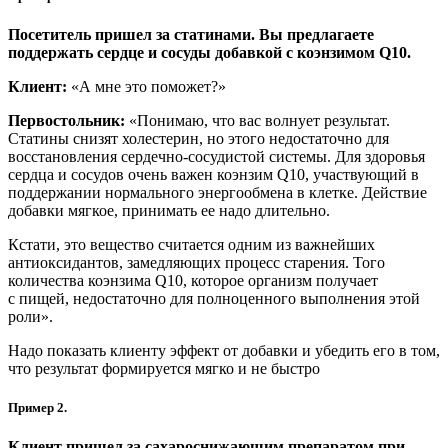
Посетитель пришел за статинами. Вы предлагаете
поддержать сердце и сосуды добавкой с коэнзимом Q10.
Клиент:
«А мне это поможет?»
Первостольник:
«Понимаю, что вас волнует результат.
Статины снизят холестерин, но этого недостаточно для
восстановления сердечно-сосудистой системы. Для здоровья
сердца и сосудов очень важен коэнзим Q10, участвующий в
поддержании нормального энергообмена в клетке. Действие
добавки мягкое, принимать ее надо длительно.
Кстати, это вещество считается одним из важнейших
антиоксидантов, замедляющих процесс старения. Того
количества коэнзима Q10, которое организм получает
с пищей, недостаточно для полноценного выполнения этой
роли».
Надо показать клиенту эффект от добавки и убедить его в том,
что результат формируется мягко и не быстро
Пример 2.
Клиент пришел за сахароснижающим препаратом при