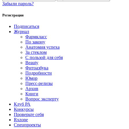
Забыли пароль?
Регистрация
Подписаться
Журнал
Фармкласс
По закону
Анатомия успеха
За стеклом
С пользой для себя
Beauty
Фитоазбука
Подробности
Юмор
Пресс-релизы
Архив
Книги
Вопрос эксперту
Клуб РА
Конкурсы
Проверьте себя
Rxzone
Спецпроекты