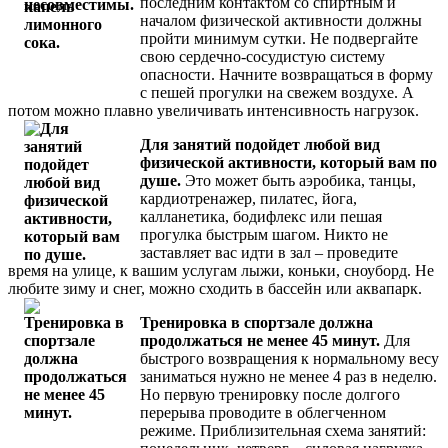
последним контактом со спиртным и
началом физической активности должны
пройти минимум сутки. Не подвергайте
свою сердечно-­сосудистую систему
опасности. Начните возвращаться в форму
с пешей прогулки на свежем воздухе. А
потом можно плавно увеличивать интенсивность нагрузок.
Для занятий подойдет любой вид
физической активности, который вам по
душе.
Это может быть аэробика, танцы,
кардиотренажер, пилатес, йога,
калланетика, бодифлекс или пешая
прогулка быстрым шагом. Никто не
заставляет вас идти в зал – проведите
время на улице, к вашим услугам лыжи, коньки, сноуборд. Не
любите зиму и снег, можно сходить в бассейн или аквапарк.
Тренировка в спортзале должна
продолжаться не менее 45 минут.
Для
быстрого возвращения к нормальному весу
заниматься нужно не менее 4 раз в неделю.
Но первую тренировку после долгого
перерыва проводите в облегченном
режиме. Приблизительная схема занятий: