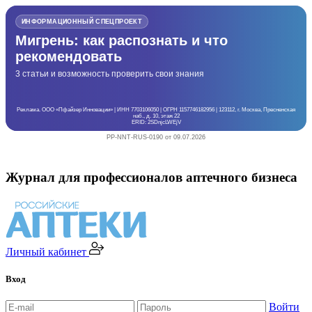
ИНФОРМАЦИОННЫЙ СПЕЦПРОЕКТ
Мигрень: как распознать и что
рекомендовать
3 статьи и возможность проверить свои знания
Реклама. ООО «Пфайзер Инновации» | ИНН 7703106050 | ОГРН 1157746182956 | 123112, г. Москва, Пресненская
наб., д. 10, этаж 22
ERID: 2SDnjcLWEjV
PP-NNT-RUS-0190 от 09.07.2026
Журнал для профессионалов аптечного бизнеса
Личный кабинет
Вход
Войти