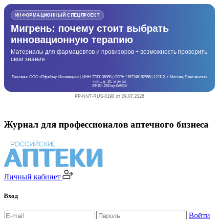
ИНФОРМАЦИОННЫЙ СПЕЦПРОЕКТ
Мигрень: почему стоит выбрать
инновационную терапию
Материалы для фармацевтов и провизоров + возможность проверить
свои знания
Реклама. ООО «Пфайзер Инновации» | ИНН 7703106050 | ОГРН 1157746182956 | 123112, г. Москва, Пресненская
наб., д. 10, этаж 22
ERID: 2SDnjcLWEjV
PP-NNT-RUS-0190 от 09.07.2026
Журнал для профессионалов аптечного бизнеса
Личный кабинет
Вход
Войти