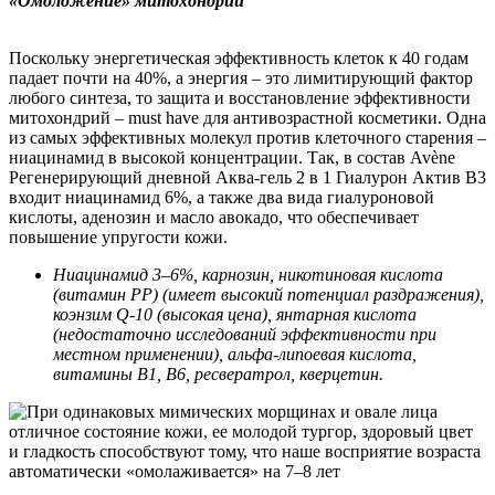
«Омоложение» митохондрий
Поскольку энергетическая эффективность клеток к 40 годам
падает почти на 40%, а энергия – это лимитирующий фактор
любого синтеза, то защита и восстановление эффективности
митохондрий – must have для антивозрастной косметики. Одна
из самых эффективных молекул против клеточного старения –
ниацинамид в высокой концентрации. Так, в состав Avène
Регенерирующий дневной Аква-гель 2 в 1 Гиалурон Актив В3
входит ниацинамид 6%, а также два вида гиалуроновой
кислоты, аденозин и масло авокадо, что обеспечивает
повышение упругости кожи.
Ниацинамид 3–6%, карнозин, никотиновая кислота
(витамин РР) (имеет высокий потенциал раздражения),
коэнзим Q-10 (высокая цена), янтарная кислота
(недостаточно исследований эффективности при
местном применении), альфа-липоевая кислота,
витамины B1, B6, ресвератрол, кверцетин.