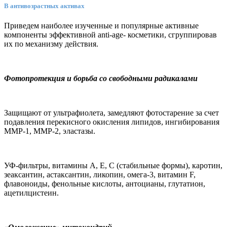
В антивозрастных активах
Приведем наиболее изученные и популярные активные
компоненты эффективной anti-age- косметики, сгруппировав
их по механизму действия.
Фотопротекция и борьба со свободными радикалами
Защищают от ультрафиолета, замедляют фотостарение за счет
подавления перекисного окисления липидов, ингибирования
MMP-1, MMP-2, эластазы.
УФ-фильтры, витамины А, Е, С (стабильные формы), каротин,
зеаксантин, астаксантин, ликопин, омега-3, витамин F,
флавоноиды, фенольные кислоты, антоцианы, глутатион,
ацетилцистеин.