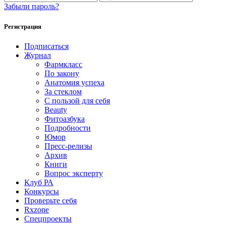
Забыли пароль?
Регистрация
Подписаться
Журнал
Фармкласс
По закону
Анатомия успеха
За стеклом
С пользой для себя
Beauty
Фитоазбука
Подробности
Юмор
Пресс-релизы
Архив
Книги
Вопрос эксперту
Клуб РА
Конкурсы
Проверьте себя
Rxzone
Спецпроекты