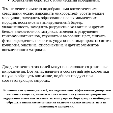
эффективно бороться с мимическими морщинами.
Тем не менее грамотно подобранными косметическими
средствами можно выровнять микрорельеф, убрать мелкие
морщинки, замедлить образование новых мимических
морщин, восстановить эпидермальный барьер,
увлажненность, замедлить разрушение коллагена и других
белков внеклеточного матрикса, замедлить разрушение
гликозаминогликанов, улучшить и выровнять цвет, снизить
фотоповреждение, повысить упругость, стимулировать синтез
коллагена, эластина, фибронектина и других элементов
внеклеточного матрикса.
Для достижения этих целей могут использоваться различные
ингредиенты. Вот на их наличие в составе anti-age-косметики
и нужно обращать внимание, подбирая продукт при
соответствующих запросах.
Большинство производителей, закладывающих эффективные дозировки
активных веществ, чаще всего указывают на упаковке процентное
содержание основных активов, поэтому при выборе средств необходимо
обращать внимание не только на наличие нужных веществ, но и на
заявленную дозировку.