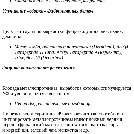
Ниацинамид 3–5%, ресвератрол, кверцетин.
Улучшение «сборки» фибриллярных белков
Цель – стимуляция выработки фибромодулина, люмикана,
декорина.
Масло комбо, ацетилтетрапептид-9 (Dermican), Acetyl
Tetrapeptide-11 (and) Acetyl Tetrapeptide-9 (Replexium),
Tripeptide-10 (Decorinyl).
Защита коллагена от разрушения
Блокада металлопротеиназ, выработка которых стимулируется
УФ и увеличивается с возрастом.
Пептиды, растительные ингибиторы.
По результатам скрининга 49 экстрактов трав, способность
ингибировать металлопротеиназы имеют ложный черный
перец, африканский махагон, листья ним, экстракт коры
и корней ши, зеленый чай, манжетка и др.