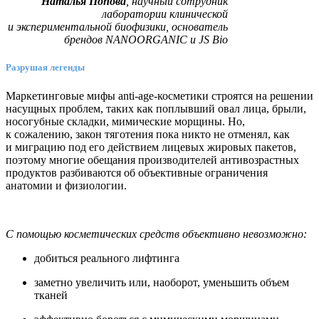
Наталья Попов
а
, научный сотрудник
лаборатории клинической
и экспериментальной биофизики, основатель
брендов NANOORGANIC и JS Bio
Разрушая легенды
Маркетинговые мифы anti-age-косметики строятся на решении
насущных проблем, таких как поплывший овал лица, брыли,
носогубные складки, мимические морщины. Но,
к сожалению, закон тяготения пока никто не отменял, как
и миграцию под его действием лицевых жировых пакетов,
поэтому многие обещания производителей антивозрастных
продуктов разбиваются об объективные ограничения
анатомии и физиологии.
С помощью косметических средств объективно невозможно:
добиться реального лифтинга
заметно увеличить или, наоборот, уменьшить объем
тканей