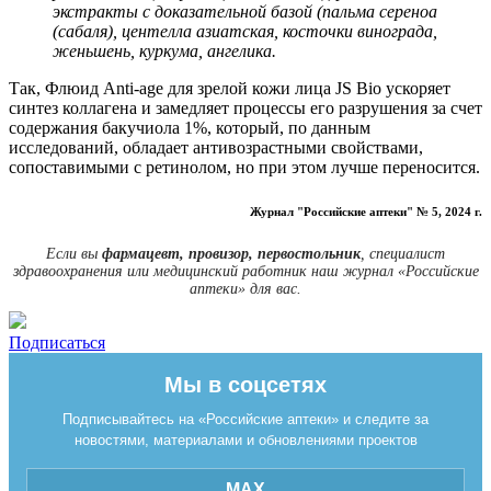
экстракты с доказательной базой (пальма сереноа
(сабаля), центелла азиатская, косточки винограда,
женьшень, куркума, ангелика.
Так, Флюид Anti-age для зрелой кожи лица JS Bio ускоряет
синтез коллагена и замедляет процессы его разрушения за счет
содержания бакучиола 1%, который, по данным
исследований, обладает антивозрастными свойствами,
сопоставимыми с ретинолом, но при этом лучше переносится.
Журнал "Российские аптеки" № 5, 2024 г.
Если вы
фармацевт, провизор, первостольник
, специалист
здравоохранения или медицинский работник наш журнал «Российские
аптеки» для вас.
Подписаться
Мы в соцсетях
Подписывайтесь на «Российские аптеки» и следите за
новостями, материалами и обновлениями проектов
MAX