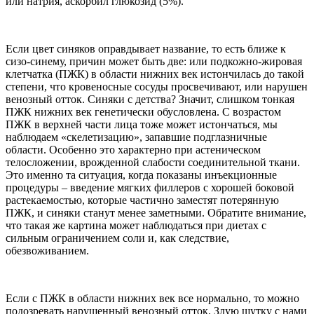
или натрия, аскорбил глюкозид (5%).
Если цвет синяков оправдывает название, то есть ближе к
сизо-синему, причин может быть две: или подкожно-жировая
клетчатка (ПЖК) в области нижних век истончилась до такой
степени, что кровеносные сосуды просвечивают, или нарушен
венозный отток. Синяки с детства? Значит, слишком тонкая
ПЖК нижних век генетически обусловлена. С возрастом
ПЖК в верхней части лица тоже может истончаться, мы
наблюдаем «скелетизацию», запавшие подглазничные
области. Особенно это характерно при астеническом
телосложении, врожденной слабости соединительной ткани.
Это именно та ситуация, когда показаны инъекционные
процедуры – введение мягких филлеров с хорошей боковой
растекаемостью, которые частично заместят потерянную
ПЖК, и синяки станут менее заметными. Обратите внимание,
что такая же картина может наблюдаться при диетах с
сильным ограничением соли и, как следствие,
обезвоживанием.
Если с ПЖК в области нижних век все нормально, то можно
подозревать нарушенный венозный отток. Злую шутку с нами