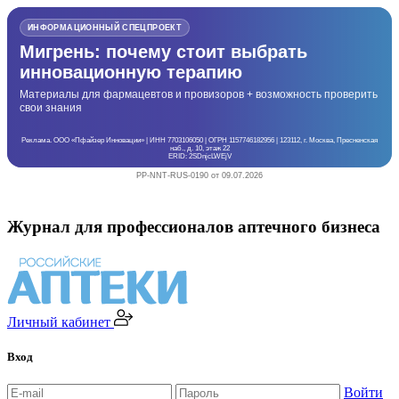
ИНФОРМАЦИОННЫЙ СПЕЦПРОЕКТ
Мигрень: почему стоит выбрать
инновационную терапию
Материалы для фармацевтов и провизоров + возможность проверить
свои знания
Реклама. ООО «Пфайзер Инновации» | ИНН 7703106050 | ОГРН 1157746182956 | 123112, г. Москва, Пресненская
наб., д. 10, этаж 22
ERID: 2SDnjcLWEjV
PP-NNT-RUS-0190 от 09.07.2026
Журнал для профессионалов аптечного бизнеса
Личный кабинет
Вход
Войти