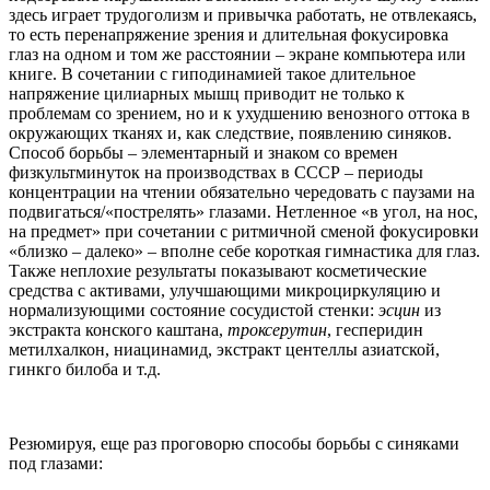
здесь играет трудоголизм и привычка работать, не отвлекаясь,
то есть перенапряжение зрения и длительная фокусировка
глаз на одном и том же расстоянии – экране компьютера или
книге. В сочетании с гиподинамией такое длительное
напряжение цилиарных мышц приводит не только к
проблемам со зрением, но и к ухудшению венозного оттока в
окружающих тканях и, как следствие, появлению синяков.
Способ борьбы – элементарный и знаком со времен
физкультминуток на производствах в СССР – периоды
концентрации на чтении обязательно чередовать с паузами на
подвигаться/«пострелять» глазами. Нетленное «в угол, на нос,
на предмет» при сочетании с ритмичной сменой фокусировки
«близко – далеко» – вполне себе короткая гимнастика для глаз.
Также неплохие результаты показывают косметические
средства с активами, улучшающими микроциркуляцию и
нормализующими состояние сосудистой стенки:
эсцин
из
экстракта конского каштана,
троксерутин
, гесперидин
метилхалкон, ниацинамид, экстракт центеллы азиатской,
гинкго билоба и т.д.
Резюмируя, еще раз проговорю способы борьбы с синяками
под глазами: