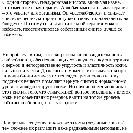
С одной стороны, гиалуроновая кислота, вводимая извне, –
это заместительная терапия. А любая заместительная терапия
– это «аванс» для организма. Он «расслабляется» и снижает
синтез вещества, которое поступает извне, что называется, на
блюдечке. Поэтому если заместительной терапии можно
избежать, простимулировав собственный синтез, лучше ее
избежать.
Но проблема в том, что с возрастом «производительность»
фибробластов, обеспечивающих хорошую сцепку эпидермиса
с дермой и непосредственно упругость и эластичность кожи,
сильно снижается. До какого-то момента их стимуляция при
помощи биомиметических пептидов, ретиноидов и тому
подобных веществ позволяет вернуть синтез к нормальному
уровню молодой упругой кожи. Но появившиеся морщинки –
это признак того, что стимуляцией вопрос не решить, у клеток
кожи нет объективных резервов выйти на тот же уровень
работоспособности, как в молодости.
Чем дольше существуют кожные заломы («гусиные лапки»),
тем сложнее их разгладить даже радикальными методами, не