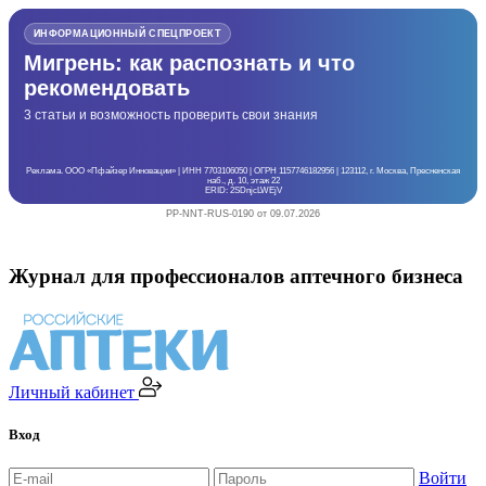
ИНФОРМАЦИОННЫЙ СПЕЦПРОЕКТ
Мигрень: как распознать и что
рекомендовать
3 статьи и возможность проверить свои знания
Реклама. ООО «Пфайзер Инновации» | ИНН 7703106050 | ОГРН 1157746182956 | 123112, г. Москва, Пресненская
наб., д. 10, этаж 22
ERID: 2SDnjcLWEjV
PP-NNT-RUS-0190 от 09.07.2026
Журнал для профессионалов аптечного бизнеса
Личный кабинет
Вход
Войти