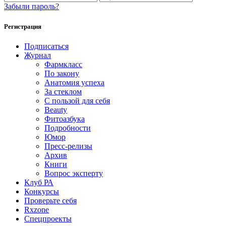
Забыли пароль?
Регистрация
Подписаться
Журнал
Фармкласс
По закону
Анатомия успеха
За стеклом
С пользой для себя
Beauty
Фитоазбука
Подробности
Юмор
Пресс-релизы
Архив
Книги
Вопрос эксперту
Клуб РА
Конкурсы
Проверьте себя
Rxzone
Спецпроекты