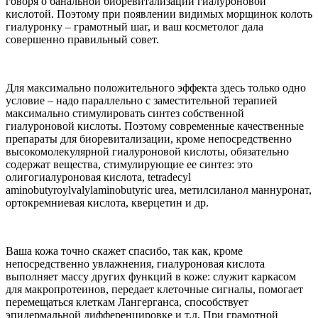
говоря о банальной биоревитализации гиалуроновой
кислотой. Поэтому при появлении видимых морщинок колоть
гиалуронку – грамотный шаг, и ваш косметолог дала
совершенно правильный совет.
Для максимально положительного эффекта здесь только одно
условие – надо параллельно с заместительной терапией
максимально стимулировать синтез собственной
гиалуроновой кислоты. Поэтому современные качественные
препараты для биоревитализации, кроме непосредственно
высокомолекулярной гиалуроновой кислоты, обязательно
содержат вещества, стимулирующие ее синтез: это
олигогиалуроновая кислота, tetradecyl
aminobutyroylvalylaminobutyric urea, метилсиланол маннуронат,
ортокремниевая кислота, кверцетин и др.
Ваша кожа точно скажет спасибо, так как, кроме
непосредственно увлажнения, гиалуроновая кислота
выполняет массу других функций в коже: служит каркасом
для макропротеинов, передает клеточные сигналы, помогает
перемещаться клеткам Лангерганса, способствует
эпидермальной дифференцировке и т.д. При грамотной