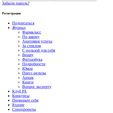
Забыли пароль?
Регистрация
Подписаться
Журнал
Фармкласс
По закону
Анатомия успеха
За стеклом
С пользой для себя
Beauty
Фитоазбука
Подробности
Юмор
Пресс-релизы
Архив
Книги
Вопрос эксперту
Клуб РА
Конкурсы
Проверьте себя
Rxzone
Спецпроекты