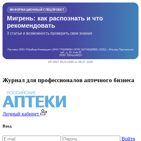
ИНФОРМАЦИОННЫЙ СПЕЦПРОЕКТ
Мигрень: как распознать и что
рекомендовать
3 статьи и возможность проверить свои знания
Реклама. ООО «Пфайзер Инновации» | ИНН 7703106050 | ОГРН 1157746182956 | 123112, г. Москва, Пресненская
наб., д. 10, этаж 22
ERID: 2SDnjcLWEjV
PP-NNT-RUS-0190 от 09.07.2026
Журнал для профессионалов аптечного бизнеса
Личный кабинет
Вход
Войти