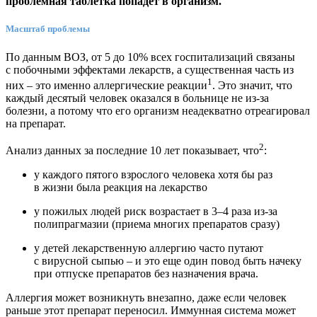
проблемная таблетка попадет в организм.
Масштаб проблемы
По данным ВОЗ, от 5 до 10% всех госпитализаций связаны
с побочными эффектами лекарств, а существенная часть из
1
них – это именно аллергические реакции
. Это значит, что
каждый десятый человек оказался в больнице не из-за
болезни, а потому что его организм неадекватно отреагировал
на препарат.
2
Анализ данных за последние 10 лет показывает, что
:
у каждого пятого взрослого человека хотя бы раз
в жизни была реакция на лекарство
у пожилых людей риск возрастает в 3–4 раза из-за
полипрагмазии (приема многих препаратов сразу)
у детей лекарственную аллергию часто путают
с вирусной сыпью – и это еще один повод быть начеку
при отпуске препаратов без назначения врача.
Аллергия может возникнуть внезапно, даже если человек
раньше этот препарат переносил. Иммунная система может