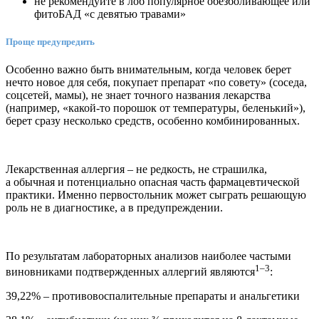
не рекомендуйте в лоб популярное обезболивающее или
фитоБАД «с девятью травами»
Проще предупредить
Особенно важно быть внимательным, когда человек берет
нечто новое для себя, покупает препарат «по совету» (соседа,
соц­сетей, мамы), не знает точного названия лекарства
(например, «какой-то порошок от температуры, беленький»),
берет сразу несколько средств, особенно комбинированных.
Лекарственная аллергия – не редкость, не страшилка,
а обычная и потенциально опасная часть фармацевтической
практики. Именно первостольник может сыграть решающую
роль не в диагностике, а в предупреждении.
По результатам лабораторных анализов наиболее частыми
1–3
виновниками подтвержденных аллергий являются
:
39,22% – противо­воспалительные препараты и анальгетики