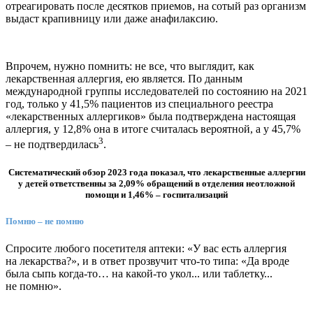
отреагировать после десятков приемов, на сотый раз организм
выдаст крапивницу или даже анафилаксию.
Впрочем, нужно помнить: не все, что выглядит, как
лекарственная аллергия, ею является. По данным
международной группы исследователей по состоянию на 2021
год, только у 41,5% пациентов из специального реестра
«лекарственных аллергиков» была подтверждена настоящая
аллергия, у 12,8% она в итоге считалась вероятной, а у 45,7%
3
– не подтвердилась
.
Систематический обзор 2023 года показал, что лекарственные аллергии
у детей ответственны за 2,09% обращений в отделения неотложной
помощи и 1,46% – госпитализаций
Помню – не помню
Спросите любого посетителя аптеки: «У вас есть аллергия
на лекарства?», и в ответ прозвучит что-то типа: «Да вроде
была сыпь когда-то… на какой-то укол... или таблетку...
не помню».