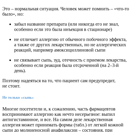
Это – нормальная ситуация. Человек может помнить – «что-то
было», но:
забыл название препарата (или никогда его не знал,
особенно если это была инъекция в стационаре)
не отличает аллергию от обычного побочного эффекта,
а также от других лекарственных, но не аллергических
реакций, например амоксициллиновой сыпи
не связывает сыпь, зуд, отечность с приемом лекарства,
особенно если реакция была отсроченной (на 2–3-й
день).
Поэтому надеяться на то, что пациент сам предупредит,
не стоит.
Не только «сыпь»
Многие посетители и, к сожалению, часть фармацевтов
воспринимают аллергию как нечто несерьезное: выпил
антигистаминное, и все. На самом деле лекарственная
аллергия может принимать формы (табл.) от легкой кожной
сыпи до молниеносной анафилаксии – состояния, при