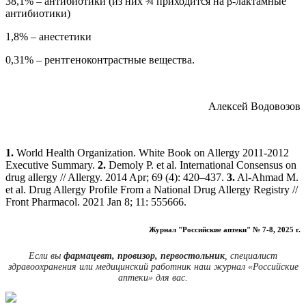
38,1% – антибиотики (из них ¾ приходится на β-лактамные
антибиотики)
1,8% – анестетики
0,31% – рентгеноконтрастные вещества.
Алексей Водовозов
1.
World Health Organization. White Book on Allergy 2011-2012
Executive Summary.
2.
Demoly P. et al. International Consensus on
drug allergy // Allergy. 2014 Apr; 69 (4): 420–437.
3.
Al-Ahmad M.
et al. Drug Allergy Profile From a National Drug Allergy Registry //
Front Pharmacol. 2021 Jan 8; 11: 555666.
Журнал "Российские аптеки" № 7-8, 2025 г.
Если вы
фармацевт, провизор, первостольник
, специалист
здравоохранения или медицинский работник наш журнал «Российские
аптеки» для вас.