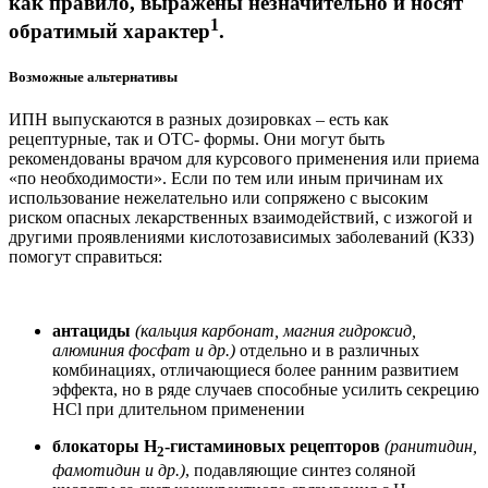
как правило, выражены незначительно и носят
1
обратимый характер
.
Возможные альтернативы
ИПН выпускаются в разных дозировках – есть как
рецептурные, так и OTC- формы. Они могут быть
рекомендованы врачом для курсового применения или приема
«по необходимости». Если по тем или иным причинам их
использование нежелательно или сопряжено с высоким
риском опасных лекарственных взаимодействий, с изжогой и
другими проявлениями кислотозависимых заболеваний (КЗЗ)
помогут справиться:
антациды
(кальция карбонат, магния гидроксид,
алюминия фосфат и др.)
отдельно и в различных
комбинациях, отличающиеся более ранним развитием
эффекта, но в ряде случаев способные усилить секрецию
HCl при длительном применении
блокаторы H
-гистаминовых рецепторов
(ранитидин,
2
фамотидин и др.)
, подавляющие синтез соляной