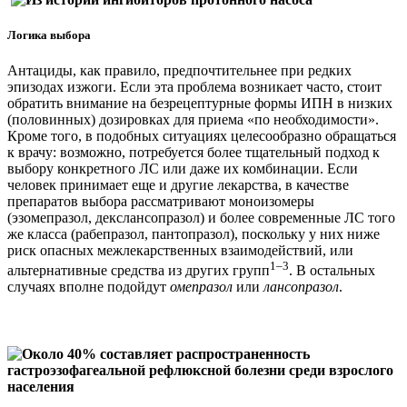
Логика выбора
Антациды, как правило, предпочтительнее при редких
эпизодах изжоги. Если эта проблема возникает часто, стоит
обратить внимание на безрецептурные формы ИПН в низких
(половинных) дозировках для приема «по необходимости».
Кроме того, в подобных ситуациях целесообразно обращаться
к врачу: возможно, потребуется более тщательный подход к
выбору конкретного ЛС или даже их комбинации. Если
человек принимает еще и другие лекарства, в качестве
препаратов выбора рассматривают моноизомеры
(эзомепразол, декслансопразол) и более современные ЛС того
же класса (рабепразол, пантопразол), поскольку у них ниже
риск опасных межлекарственных взаимодействий, или
1–3
альтернативные средства из других групп
. В остальных
случаях вполне подойдут
омепразол
или
лансопразол
.