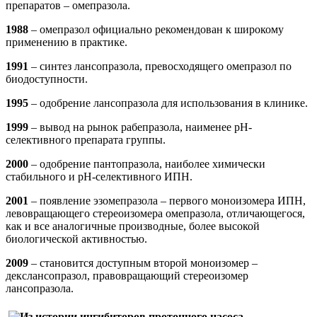
препаратов – омепразола.
1988
– омепразол официально рекомендован к широкому
применению в практике.
1991
– синтез лансопразола, превосходящего омепразол по
биодоступности.
1995
– одобрение лансопразола для использо­вания в клинике.
1999
– вывод на рынок рабепразола, наименее pH-
селективного препарата группы.
2000
– одобрение пантопразола, наиболее химически
стабильного и pH-селективного ИПН.
2001
– появление эзомепразола – первого моноизомера ИПН,
левовращающего стереоизомера омепразола, отличающегося,
как и все аналогичные производные, более высокой
биологической активностью.
2009
– становится доступным второй моноизомер –
декслансопразол, правовращающий стереоизомер
лансопразола.