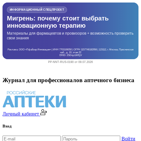
ИНФОРМАЦИОННЫЙ СПЕЦПРОЕКТ
Мигрень: почему стоит выбрать
инновационную терапию
Материалы для фармацевтов и провизоров + возможность проверить
свои знания
Реклама. ООО «Пфайзер Инновации» | ИНН 7703106050 | ОГРН 1157746182956 | 123112, г. Москва, Пресненская
наб., д. 10, этаж 22
ERID: 2SDnjcLWEjV
PP-NNT-RUS-0190 от 09.07.2026
Журнал для профессионалов аптечного бизнеса
Личный кабинет
Вход
Войти