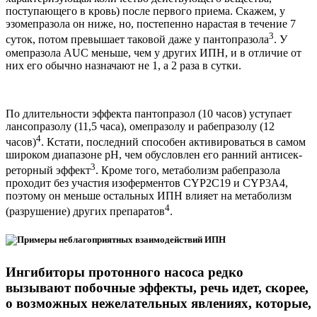
поступающего в кровь) после первого приема. Скажем, у
эзомепразола он ниже, но, постепенно нарастая в течение 7
3
суток, потом превышает таковой даже у пантопразола
. У
омепразола AUC меньше, чем у других ИПН, и в отличие от
них его обычно назначают не 1, а 2 раза в сутки.
По длительности эффекта пантопразол (10 часов) уступает
лансопразолу (11,5 часа), омепразолу и рабепразолу (12
4
часов)
. Кстати, последний способен активироваться в самом
широком диапазоне рН, чем обусловлен его ранний антисек­
3
реторный эффект
. Кроме того, метаболизм рабепразола
проходит без участия изоферментов CYP2C19 и CYP3A4,
поэтому он меньше остальных ИПН влияет на метаболизм
4
(разрушение) других препаратов
.
Ингибиторы протонного насоса редко
вызывают побочные эффекты, речь идет, скорее,
о возможных нежелательных явлениях, которые,