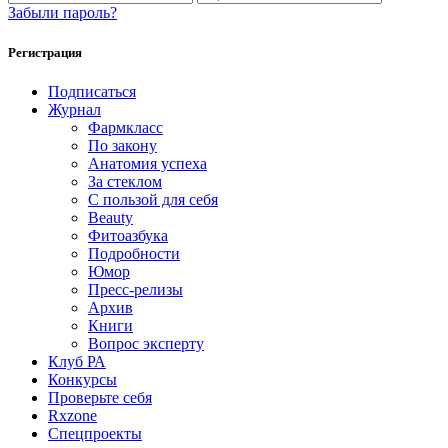
Забыли пароль?
Регистрация
Подписаться
Журнал
Фармкласс
По закону
Анатомия успеха
За стеклом
С пользой для себя
Beauty
Фитоазбука
Подробности
Юмор
Пресс-релизы
Архив
Книги
Вопрос эксперту
Клуб РА
Конкурсы
Проверьте себя
Rxzone
Спецпроекты