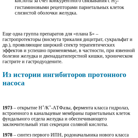
кислоты за счет конкурентного связывания с Н
-
2
гистаминовыми рецепторами париетальных клеток
слизистой оболочки желудка.
Еще одна группа препаратов для «плана Б» –
гастропротекторы (висмута трикалия дицитрат, сукральфат и
др.), проявляющие широкий спектр терапевтических
эффектов и успешно применяемые, в частности, при язвенной
болезни желудка и двенадцатиперстной кишки, хроническом
гастрите и гастродуодените.
Из истории ингибиторов протонного
насоса
+
+
1973
– открытие Н
/К
-АТФазы, фермента класса гидролаз,
встроенного в канальцевые мембраны париетальных клеток
фундального отдела желудка и обеспечивающего
заключительный этап секреции соляной кислоты.
1978
– синтез первого ИПН, родоначальника нового класса