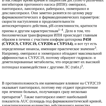
В настоящее время врачам и пациентам доступно 6 различных
ингибиторов протонного насоса (ИПН): омепразол,
пантопразол, лансопразол, рабепразол, эзомепразол и
декслансопразол. Они заметно разнятся по целому ряду
фармакокинетических и фармакодинамических параметров:
скорости наступления и продолжительности
антисекреторного действия, pH-селективности, кратности
1–4
приема и другим характеристикам
. Дело в том, что
биохимическая трансформация ИПН происходит главным
образом в печени с участием изоформ цитохрома
P450
(CYP2C9, CYP2C19, CYP2D6 и CYP3A4)
, и вот тут есть
3
определенные нюансы, имеющие практическое значение
.
Например, омепразол и эзомепразол обладают максимальной
аффинностью к CYP2C19, поэтому образуют гидрокси- и
деметилированные метаболиты, что определяет их высокий
3
потенциал взаимодействия с другими ЛС (табл.)
.
В противоположность им наименьшее влияние на CYP2C19
оказывает пантопразол, поэтому ему отдают предпочтение
при лечении больных, получающих сразу несколько
3
препаратов
. Также пантопразол имеет наибольший
показатель AUC (площадь под фармакокинетической кривой,
характеризующая количество действующего вещества,