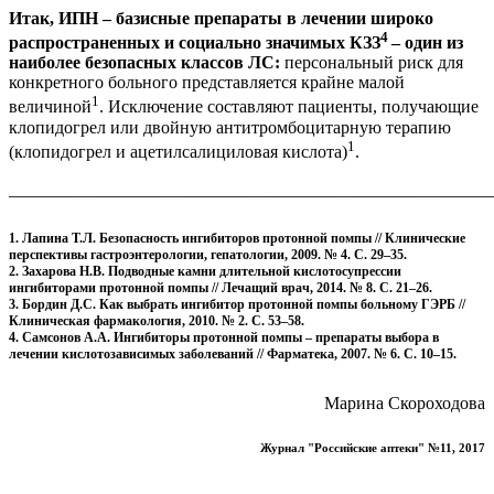
Итак, ИПН – базисные препараты в лечении широко
4
распространенных и социально значимых КЗЗ
– один из
наиболее безопасных классов ЛС:
персональный риск для
конкретного больного представляется крайне малой
1
величиной
. Исключение составляют пациенты, получающие
клопидогрел или двойную антитромбоцитарную терапию
1
(клопидогрел и ацетилсалициловая кислота)
.
_______________________________________________________
1. Лапина Т.Л. Безопасность ингибиторов протонной помпы // Клинические
перспективы гастроэнтерологии, гепатологии, 2009. № 4. С. 29–35.
2. Захарова Н.В. Подводные камни длительной кислотосупрессии
ингибиторами протонной помпы // Лечащий врач, 2014. № 8. С. 21–26.
3. Бордин Д.С. Как выбрать ингибитор протонной помпы больному ГЭРБ //
Клиническая фармакология, 2010. № 2. С. 53–58.
4. Самсонов А.А. Ингибиторы протонной помпы – препараты выбора в
лечении кислотозависимых заболеваний // Фарматека, 2007. № 6. С. 10–15.
Марина Скороходова
Журнал "Российские аптеки" №11, 2017