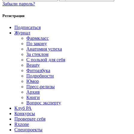
Забыли пароль?
Регистрация
Подписаться
Журнал
Фармкласс
По закону
Анатомия успеха
За стеклом
С пользой для себя
Beauty
Фитоазбука
Подробности
Юмор
Пресс-релизы
Архив
Книги
Вопрос эксперту
Клуб РА
Конкурсы
Проверьте себя
Rxzone
Спецпроекты