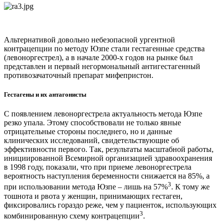
Альтернативой довольно небезопасной ургентной
контрацепции по методу Юзпе стали гестагенные средства
(левоноргестрел), а в начале 2000-х годов на рынке был
представлен и первый негормональный антигестагенный
противозачаточный препарат мифепристон.
Гестагены и их антагонисты
С появлением левоноргестрела актуальность метода Юзпе
резко упала. Этому способствовали не только явные
отрицательные стороны последнего, но и данные
клинических исследований, свидетельствующие об
эффективности первого. Так, результаты масштабной работы,
инициированной Всемирной организацией здравоохранения
в 1998 году, показали, что при приеме левоноргестрела
вероятность наступления беременности снижается на 85%, а
3
при использовании метода Юзпе – лишь на 57%
. К тому же
тошнота и рвота у женщин, принимающих гестаген,
фиксировались гораздо реже, чем у пациенток, использующих
3
комбинированную схему контрацепции
.