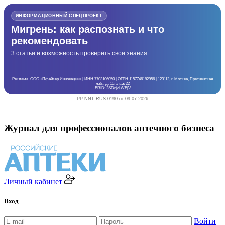
ИНФОРМАЦИОННЫЙ СПЕЦПРОЕКТ
Мигрень: как распознать и что
рекомендовать
3 статьи и возможность проверить свои знания
Реклама. ООО «Пфайзер Инновации» | ИНН 7703106050 | ОГРН 1157746182956 | 123112, г. Москва, Пресненская
наб., д. 10, этаж 22
ERID: 2SDnjcLWEjV
PP-NNT-RUS-0190 от 09.07.2026
Журнал для профессионалов аптечного бизнеса
Личный кабинет
Вход
Войти