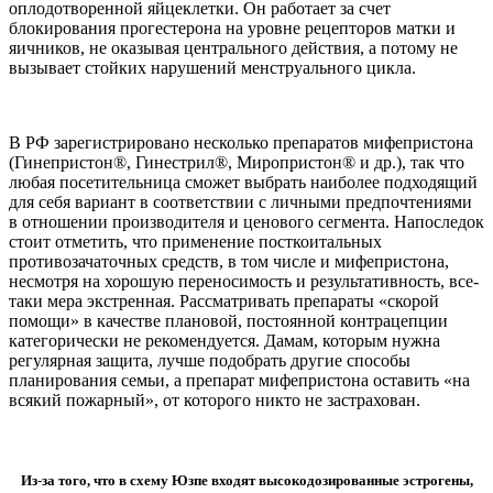
оплодотворенной яйцеклетки. Он работает за счет
блокирования прогестерона на уровне рецепторов матки и
яичников, не оказывая центрального действия, а потому не
вызывает стойких нарушений менструального цикла.
В РФ зарегистрировано несколько препаратов мифепристона
(Гинепристон®, Гинестрил®, Миропристон® и др.), так что
любая посетительница сможет выбрать наиболее подходящий
для себя вариант в соответствии с личными предпочтениями
в отношении производителя и ценового сегмента. Напоследок
стоит отметить, что применение посткоитальных
противозачаточных средств, в том числе и мифепристона,
несмотря на хорошую переносимость и результативность, все-
таки мера экстренная. Рассматривать препараты «скорой
помощи» в качестве плановой, постоянной контрацепции
категорически не рекомендуется. Дамам, которым нужна
регулярная защита, лучше подобрать другие способы
планирования семьи, а препарат мифепристона оставить «на
всякий пожарный», от которого никто не застрахован.
Из-за того, что в схему Юзпе входят высокодозированные эстрогены,