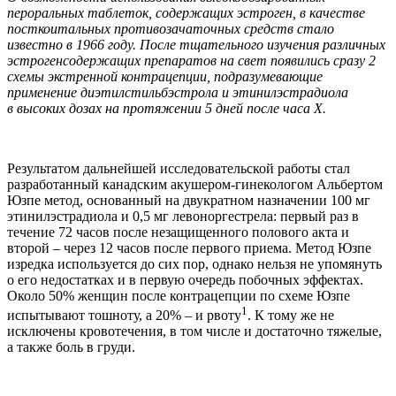
пероральных таблеток, содержащих эстроген, в качестве
посткоитальных противозачаточных средств стало
известно в 1966 году. После тщательного изучения различных
эстрогенсодержащих препаратов на свет появились сразу 2
схемы экстренной контрацепции, подразумевающие
применение диэтилстильбэстрола и этинилэстрадиола
в высоких дозах на протяжении 5 дней после часа Х.
Результатом дальнейшей исследовательской работы стал
разработанный канадским акушером-гинекологом Альбертом
Юзпе метод, основанный на двукратном назначении 100 мг
этинилэстрадиола и 0,5 мг левоноргестрела: первый раз в
течение 72 часов после незащищенного полового акта и
второй – через 12 часов после первого приема. Метод Юзпе
изредка используется до сих пор, однако нельзя не упомянуть
о его недостатках и в первую очередь побочных эффектах.
Около 50% женщин после контрацепции по схеме Юзпе
1
испытывают тошноту, а 20% – и рвоту
. К тому же не
исключены кровотечения, в том числе и достаточно тяжелые,
а также боль в груди.