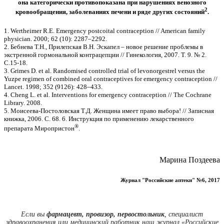
она категорически противопоказана при нарушениях венозного
2
кровообращения, заболеваниях печени и ряде других состояний
.
1. Wertheimer R.E. Emergency postcoital contraception // American family
physician. 2000; 62 (10): 2287–2292.
2. Бебнева Т.Н., Прилепская В.Н. Эскапел – новое решение проблемы в
экстренной гормональной контрацепции // Гинекология, 2007. Т. 9. № 2.
С.15-18.
3. Grimes D. et al. Randomised controlled trial of levonorgestrel versus the
Yuzpe regimen of combined oral contraceptives for emergency contraception //
Lancet. 1998; 352 (9126): 428–433.
4. Cheng L. et al. Interventions for emergency contraception // The Cochrane
Library. 2008.
5. Моисеева-Постоловская Т.Д. Женщина имеет право выбора! // Записная
книжка, 2006. С. 68. 6. Инструкция по применению лекарственного
®
препарата Миропристон
.
Марина Поздеева
Журнал "Российские аптеки" №6, 2017
Если вы
фармацевт, провизор, первостольник
, специалист
здравоохранения или медицинский работник наш журнал «Российские