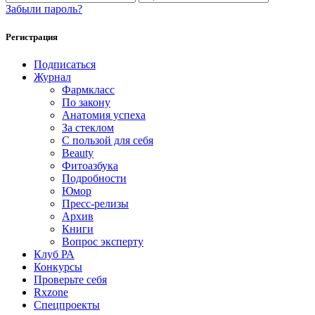
Забыли пароль?
Регистрация
Подписаться
Журнал
Фармкласс
По закону
Анатомия успеха
За стеклом
С пользой для себя
Beauty
Фитоазбука
Подробности
Юмор
Пресс-релизы
Архив
Книги
Вопрос эксперту
Клуб РА
Конкурсы
Проверьте себя
Rxzone
Спецпроекты