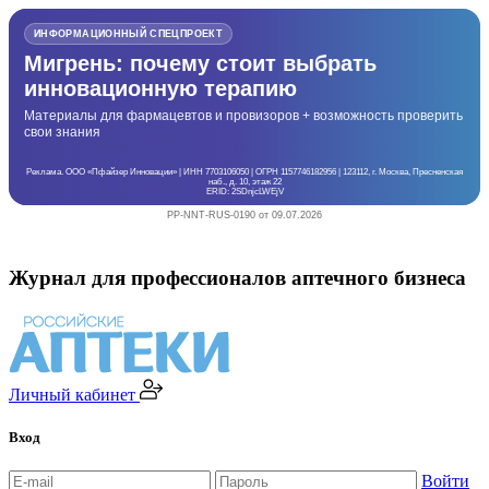
ИНФОРМАЦИОННЫЙ СПЕЦПРОЕКТ
Мигрень: почему стоит выбрать
инновационную терапию
Материалы для фармацевтов и провизоров + возможность проверить
свои знания
Реклама. ООО «Пфайзер Инновации» | ИНН 7703106050 | ОГРН 1157746182956 | 123112, г. Москва, Пресненская
наб., д. 10, этаж 22
ERID: 2SDnjcLWEjV
PP-NNT-RUS-0190 от 09.07.2026
Журнал для профессионалов аптечного бизнеса
Личный кабинет
Вход
Войти