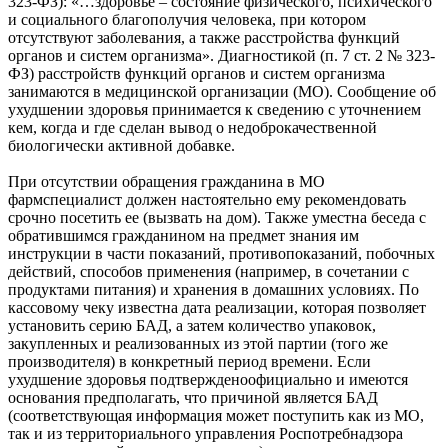
323-ФЗ): «…здоровье – состояние физического, психического
и социального благополучия человека, при котором
отсутствуют заболевания, а также расстройства функций
органов и систем организма». Диагностикой (п. 7 ст. 2 № 323-
ФЗ) расстройств функций органов и систем организма
занимаются в медицинской организации (МО). Сообщение об
ухудшении здоровья принимается к сведению с уточнением
кем, когда и где сделан вывод о недоброкачественной
биологически активной добавке.
При отсутствии обращения гражданина в МО
фармспециалист должен настоятельно ему рекомендовать
срочно посетить ее (вызвать на дом). Также уместна беседа с
обратившимся гражданином на предмет знания им
инструкции в части показаний, противопоказаний, побочных
действий, способов применения (например, в сочетании с
продуктами питания) и хранения в домашних условиях. По
кассовому чеку известна дата реализации, которая позволяет
установить серию БАД, а затем количество упаковок,
закупленных и реализованных из этой партии (того же
производителя) в конкретный период времени. Если
ухудшение здоровья подтвержденоофициально и имеются
основания предполагать, что причиной является БАД
(соответствующая информация может поступить как из МО,
так и из территориального управления Роспотребнадзора