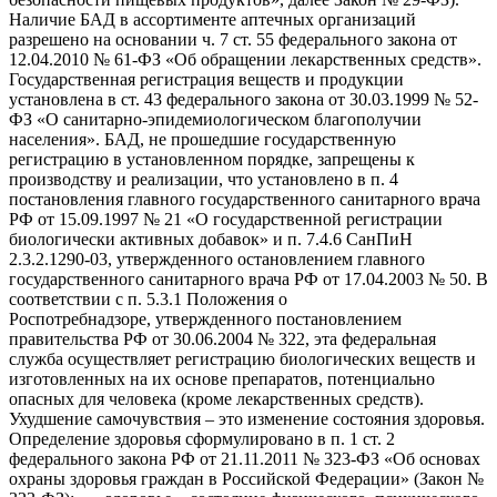
Наличие БАД в ассортименте аптечных организаций
разрешено на основании ч. 7 ст. 55 федерального закона от
12.04.2010 № 61-ФЗ «Об обращении лекарственных средств».
Государственная регистрация веществ и продукции
установлена в ст. 43 федерального закона от 30.03.1999 № 52-
ФЗ «О санитарно-эпидемиологическом благополучии
населения». БАД, не прошедшие государственную
регистрацию в установленном порядке, запрещены к
производству и реализации, что установлено в п. 4
постановления главного государственного санитарного врача
РФ от 15.09.1997 № 21 «О государственной регистрации
биологически активных добавок» и п. 7.4.6 СанПиН
2.3.2.1290-03, утвержденного остановлением главного
государственного санитарного врача РФ от 17.04.2003 № 50. В
соответствии с п. 5.3.1 Положения о
Роспотребнадзоре, утвержденного постановлением
правительства РФ от 30.06.2004 № 322, эта федеральная
служба осуществляет регистрацию биологических веществ и
изготовленных на их основе препаратов, потенциально
опасных для человека (кроме лекарственных средств).
Ухудшение самочувствия – это изменение состояния здоровья.
Определение здоровья сформулировано в п. 1 ст. 2
федерального закона РФ от 21.11.2011 № 323-ФЗ «Об основах
охраны здоровья граждан в Российской Федерации» (Закон №