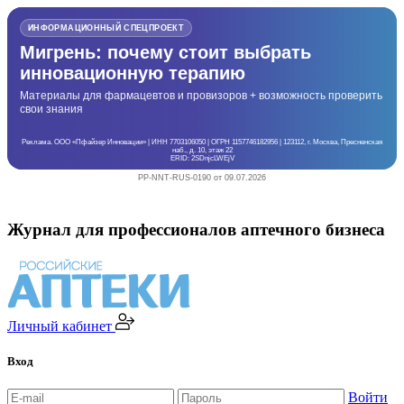
ИНФОРМАЦИОННЫЙ СПЕЦПРОЕКТ
Мигрень: почему стоит выбрать
инновационную терапию
Материалы для фармацевтов и провизоров + возможность проверить
свои знания
Реклама. ООО «Пфайзер Инновации» | ИНН 7703106050 | ОГРН 1157746182956 | 123112, г. Москва, Пресненская
наб., д. 10, этаж 22
ERID: 2SDnjcLWEjV
PP-NNT-RUS-0190 от 09.07.2026
Журнал для профессионалов аптечного бизнеса
Личный кабинет
Вход
Войти