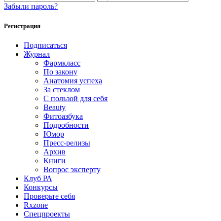
Забыли пароль?
Регистрация
Подписаться
Журнал
Фармкласс
По закону
Анатомия успеха
За стеклом
С пользой для себя
Beauty
Фитоазбука
Подробности
Юмор
Пресс-релизы
Архив
Книги
Вопрос эксперту
Клуб РА
Конкурсы
Проверьте себя
Rxzone
Спецпроекты