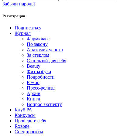
Забыли пароль?
Регистрация
Подписаться
Журнал
Фармкласс
По закону
Анатомия успеха
За стеклом
С пользой для себя
Beauty
Фитоазбука
Подробности
Юмор
Пресс-релизы
Архив
Книги
Вопрос эксперту
Клуб РА
Конкурсы
Проверьте себя
Rxzone
Спецпроекты