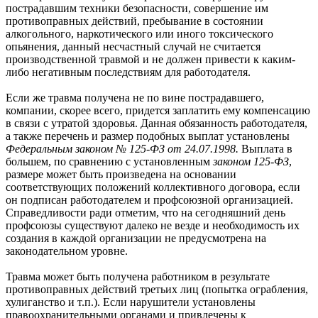
пострадавшим техники безопасности, совершение им
противоправных действий, пребывание в состоянии
алкогольного, наркотического или иного токсического
опьянения, данный несчастный случай не считается
производственной травмой и не должен привести к каким-
либо негативным последствиям для работодателя.
Если же травма получена не по вине пострадавшего,
компании, скорее всего, придется заплатить ему компенсацию
в связи с утратой здоровья. Данная обязанность работодателя,
а также перечень и размер подобных выплат установлены
Ф
едеральным законом № 125-ФЗ от 24.07.1998.
Выплата в
большем, по сравнению с установленным
законом 125-ФЗ
,
размере может быть произведена на основании
соответствующих положений коллективного договора, если
он подписан работодателем и профсоюзной организацией.
Справедливости ради отметим, что на сегодняшний день
профсоюзы существуют далеко не везде и необходимость их
создания в каждой организации не предусмотрена на
законодательном уровне.
Травма может быть получена работником в результате
противоправных действий третьих лиц (попытка ограбления,
хулиганство и т.п.). Если нарушители установлены
правоохранительными органами и привлечены к