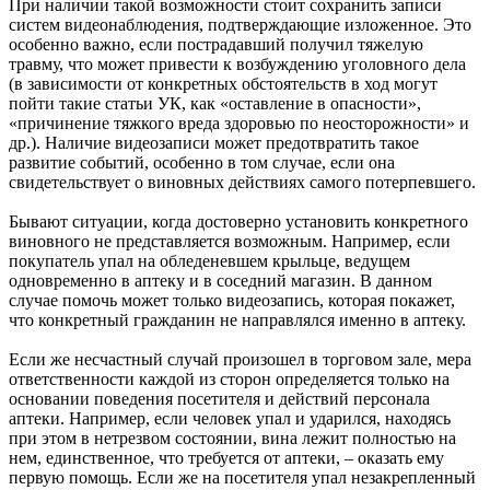
При наличии такой возможности стоит сохранить записи
систем видеонаблюдения, подтверждающие изложенное. Это
особенно важно, если пострадавший получил тяжелую
травму, что может привести к возбуждению уголовного дела
(в зависимости от конкретных обстоятельств в ход могут
пойти такие статьи УК, как «оставление в опасности»,
«причинение тяжкого вреда здоровью по неосторожности» и
др.). Наличие видеозаписи может предотвратить такое
развитие событий, особенно в том случае, если она
свидетельствует о виновных действиях самого потерпевшего.
Бывают ситуации, когда достоверно установить конкретного
виновного не представляется возможным. Например, если
покупатель упал на обледеневшем крыльце, ведущем
одновременно в аптеку и в соседний магазин. В данном
случае помочь может только видеозапись, которая покажет,
что конкретный гражданин не направлялся именно в аптеку.
Если же несчастный случай произошел в торговом зале, мера
ответственности каждой из сторон определяется только на
основании поведения посетителя и действий персонала
аптеки. Например, если человек упал и ударился, находясь
при этом в нетрезвом состоянии, вина лежит полностью на
нем, единственное, что требуется от аптеки, – оказать ему
первую помощь. Если же на посетителя упал незакрепленный