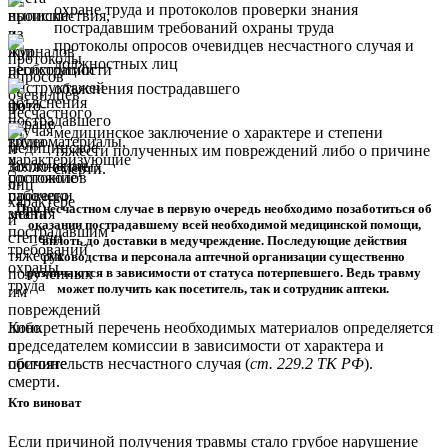
охране труда и протоколов проверки знания
пострадавшим требований охраны труда
протоколы опросов очевидцев несчастного случая и
должностных лиц
объяснения пострадавшего
медицинское заключение о характере и степени
тяжести полученных им повреждений либо о причине
смерти.
При несчастном случае в первую очередь необходимо позаботиться об
оказании пострадавшему всей необходимой медицинской помощи,
вплоть до доставки в медучреждение. Последующие действия
руководства и персонала аптечной организации существенно
различаются в зависимости от статуса потерпевшего. Ведь травму
может получить как посетитель, так и сотрудник аптеки.
Конкретный перечень необходимых материалов определяется
председателем комиссии в зависимости от характера и
обстоятельств несчастного случая (
ст. 229.2 ТК РФ
).
Кто виноват
Если причиной получения травмы стало грубое нарушение