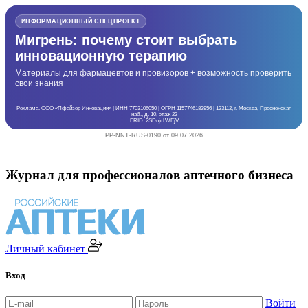
ИНФОРМАЦИОННЫЙ СПЕЦПРОЕКТ
Мигрень: почему стоит выбрать
инновационную терапию
Материалы для фармацевтов и провизоров + возможность проверить
свои знания
Реклама. ООО «Пфайзер Инновации» | ИНН 7703106050 | ОГРН 1157746182956 | 123112, г. Москва, Пресненская
наб., д. 10, этаж 22
ERID: 2SDnjcLWEjV
PP-NNT-RUS-0190 от 09.07.2026
Журнал для профессионалов аптечного бизнеса
Личный кабинет
Вход
Войти