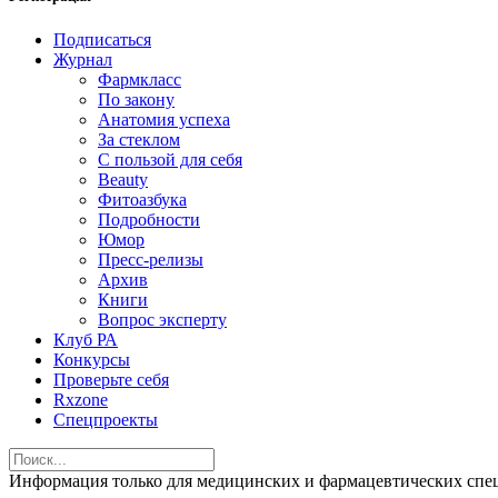
Подписаться
Журнал
Фармкласс
По закону
Анатомия успеха
За стеклом
С пользой для себя
Beauty
Фитоазбука
Подробности
Юмор
Пресс-релизы
Архив
Книги
Вопрос эксперту
Клуб РА
Конкурсы
Проверьте себя
Rxzone
Спецпроекты
Информация только для медицинских и фармацевтических 