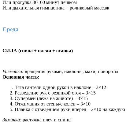
Или прогулка 30–60 минут пешком
Или дыхательная гимнастика + роликовый массаж
Среда
СИЛА (спина + плечи + осанка)
Разминка:
вращения руками, наклоны, махи, повороты
Основная часть:
Тяга гантели одной рукой в наклоне – 3×12
Разведение рук с резинкой стоя – 3×15
Супермен (лежа на животе) – 3×15
Отжимания от стены/с колен – 3×10
Планка с отведением руки вперед – 2×10 на каждую
Заминка:
растяжка плеч и спины