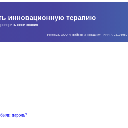
ать инновационную терапию
роверить свои знания
Реклама. ООО «Пфайзер Инновации» | ИНН 7703106050 | О
абыли пароль?