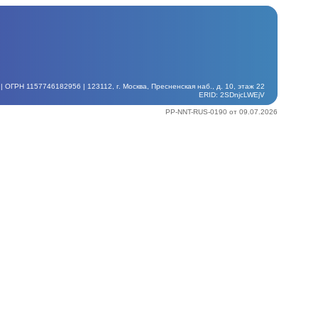
ГРН 1157746182956 | 123112, г. Москва, Пресненская наб., д. 10, этаж 22
ERID: 2SDnjcLWEjV
PP-NNT-RUS-0190 от 09.07.2026