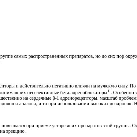
 группе самых распространенных препаратов, но до сих пор окр
.
цепторы и действительно негативно влияли на мужскую силу. По
1
принимавших неселективные бета-адреноблокаторы
. Особенно э
ественно на сердечные β-1 адренорецепторы, масштаб проблем
долол и аналоги, и то при использовании высоких дозировок. Н
 повышался при приеме устаревших препаратов этой группы. Од
 на эрекцию.