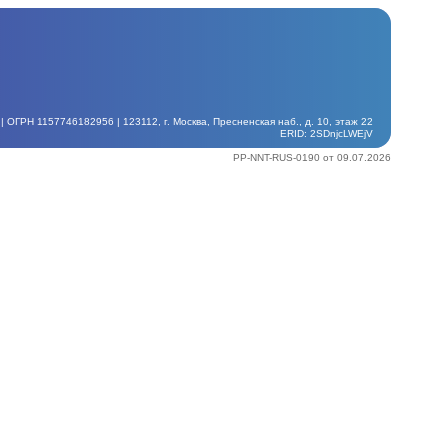
ГРН 1157746182956 | 123112, г. Москва, Пресненская наб., д. 10, этаж 22
ERID: 2SDnjcLWEjV
PP-NNT-RUS-0190 от 09.07.2026