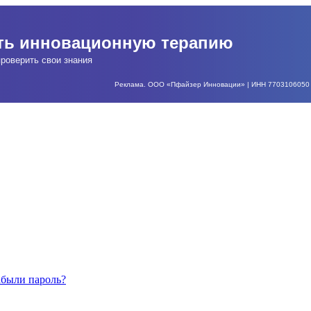
ать инновационную терапию
роверить свои знания
Реклама. ООО «Пфайзер Инновации» | ИНН 7703106050 | О
абыли пароль?