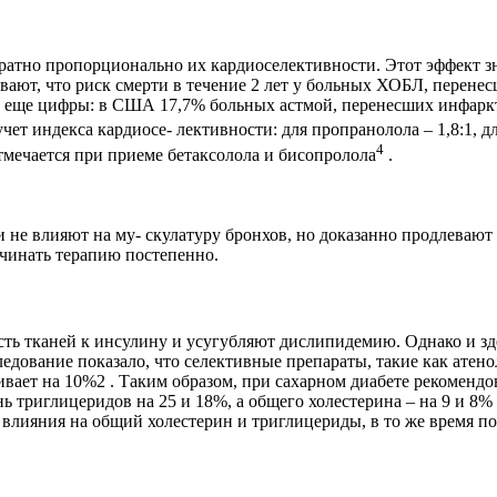
атно пропорционально их кардиоселективности. Этот эффект зн
вают, что риск смерти в течение 2 лет у больных ХОБЛ, перене
%. И еще цифры: в США 17,7% больных астмой, перенесших инфар
ет индекса кардиосе- лективности: для пропранолола – 1,8:1, для
4
отмечается при приеме бетаксолола и бисопролола
.
 не влияют на му- скулатуру бронхов, но доказанно продлеваю
чинать терапию постепенно.
ь тканей к инсулину и усугубляют дислипидемию. Однако и здес
ледование показало, что селективные препараты, такие как атен
вает на 10%2 . Таким образом, при сахарном диабете рекомендов
 триглицеридов на 25 и 18%, а общего холестерина – на 9 и 8%
т влияния на общий холестерин и триглицериды, в то же время