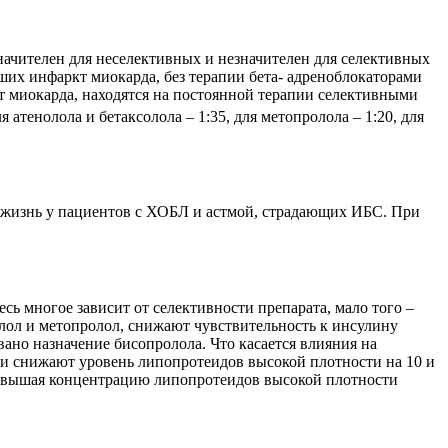
ачителен для неселективных и незначителен для селективных
сших инфаркт миокарда, без терапии бета- адреноблокаторами
кт миокарда, находятся на постоянной терапии селективными
 атенолола и бетаксолола – 1:35, для метопролола – 1:20, для
т жизнь у пациентов с ХОБЛ и астмой, страдающих ИБС. При
ь многое зависит от селективности препарата, мало того –
олол и метопролол, снижают чувствительность к инсулину
ано назначение бисопролола. Что касается влияния на
 и снижают уровень липопротеидов высокой плотности на 10 и
 повышая концентрацию липопротеидов высокой плотности