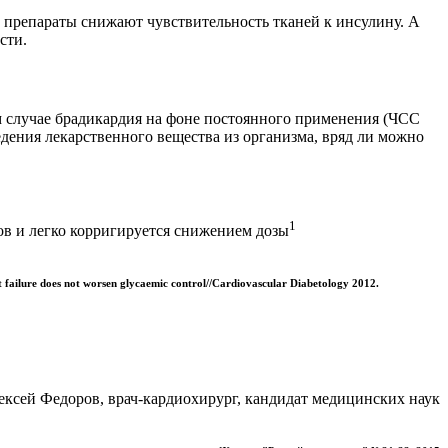
е препараты снижают чувствительность тканей к инсулину. А
сти.
ом случае брадикардия на фоне постоянного применения (ЧСС
ведения лекарственного вещества из организма, вряд ли можно
1
ов и легко корригируется снижением дозы
rt failure does not worsen glycaemic control//Cardiovascular Diabetology 2012.
ексей Федоров, врач-кардиохирург, кандидат медицинских наук