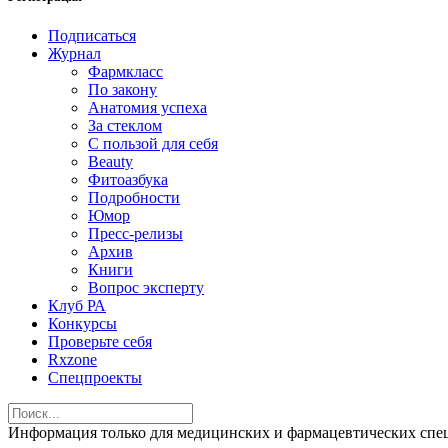
Подписаться
Журнал
Фармкласс
По закону
Анатомия успеха
За стеклом
С пользой для себя
Beauty
Фитоазбука
Подробности
Юмор
Пресс-релизы
Архив
Книги
Вопрос эксперту
Клуб РА
Конкурсы
Проверьте себя
Rxzone
Спецпроекты
Информация только для медицинских и фармацевтических 