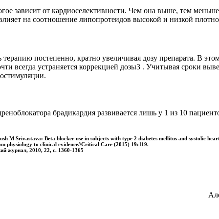
огое зависит от кардиоселективности. Чем она выше, тем меньш
влияет на соотношение липопротеидов высокой и низкой плотно
ь терапию постепенно, кратно увеличивая дозу препарата. В эт
почти всегда устраняется коррекцией дозы3 . Учитывая сроки вы
иостимуляции.
еноблокатора брадикардия развивается лишь у 1 из 10 пациент
h M Srivastava: Beta blocker use in subjects with type 2 diabetes mellitus and systolic hea
rom physiology to clinical evidence//Critical Care (2015) 19:119.
й журнал, 2010, 22, с. 1360-1365
Ал