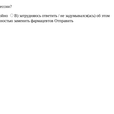
фессии?
койно
В) затрудняюсь ответить / не задумывался(ась) об этом
лностью заменить фармацевтов
Отправить