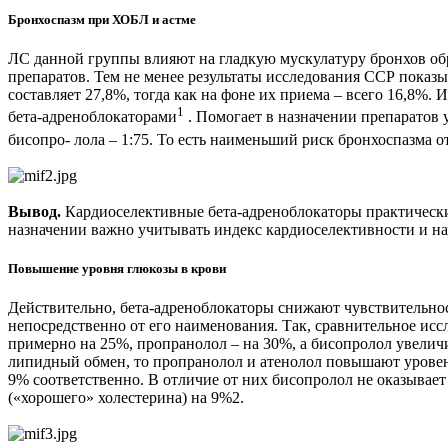
Бронхоспазм при ХОБЛ и астме
ЛС данной группы влияют на гладкую мускулатуру бронхов обр
препаратов. Тем не менее результаты исследования ССР показы
составляет 27,8%, тогда как на фоне их приема – всего 16,8
1
бета-адреноблокаторами
. Помогает в назначении препаратов уч
бисопро- лола – 1:75. То есть наименьший риск бронхоспазма 
Вывод.
Кардиоселективные бета-адреноблокаторы практически
назначении важно учитывать индекс кардиоселективности и на
Повышение уровня глюкозы в крови
Действительно, бета-адреноблокаторы снижают чувствительност
непосредственно от его наименования. Так, сравнительное исс
примерно на 25%, пропранолол – на 30%, а бисопролол увеличи
липидный обмен, то пропранолол и атенолол повышают уровень
9% соответственно. В отличие от них бисопролол не оказывае
(«хорошего» холестерина) на 9%2.