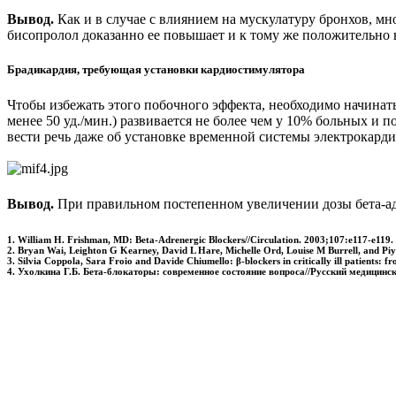
Вывод.
Как и в случае с влиянием на мускулатуру бронхов, мн
бисопролол доказанно ее повышает и к тому же положительно 
Брадикардия, требующая установки кардиостимулятора
Чтобы избежать этого побочного эффекта, необходимо начинат
менее 50 уд./мин.) развивается не более чем у 10% больных и 
вести речь даже об установке временной системы электрокард
Вывод.
При правильном постепенном увеличении дозы бета-адр
1. William H. Frishman, MD: Beta-Adrenergic Blockers//Circulation. 2003;107:e117-e119.
2. Bryan Wai, Leighton G Kearney, David L Hare, Michelle Ord, Louise M Burrell, and Piyus
3. Silvia Coppola, Sara Froio and Davide Chiumello: β-blockers in critically ill patients: f
4. Ухолкина Г.Б. Бета-блокаторы: современное состояние вопроса//Русский медицински