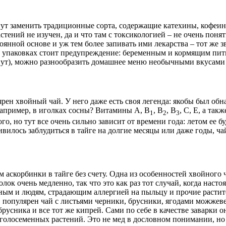
гут заменить традиционные сорта, содержащие катехины, кофеин
стений не изучен, да и что там с токсикологией – не очень поня
оянной основе и уж тем более запивать ими лекарства – тот же 
 упаковках стоит предупреждение: беременным и кормящим пить 
минут), можно разнообразить домашнее меню необычными вкусами
рен хвойный чай. У него даже есть своя легенда: якобы был обн
 например, в иголках сосны? Витамины А, В
, В
, В
, С, Е, а та
1
2
3
о, но тут все очень сильно зависит от времени года: летом ее бу
ивилось заблудиться в тайге на долгие месяцы или даже годы, ча
м аскорбинки в тайге без счету. Одна из особенностей хвойного 
лок очень медленно, так что это как раз тот случай, когда наст
ным и людям, страдающим аллергией на пыльцу и прочие растит
р, популярен чай с листьями черники, брусники, ягодами можже
русника и все тот же кипрей. Сами по себе в качестве заварки
 голосеменных растений. Это не мед в дословном понимании, но 