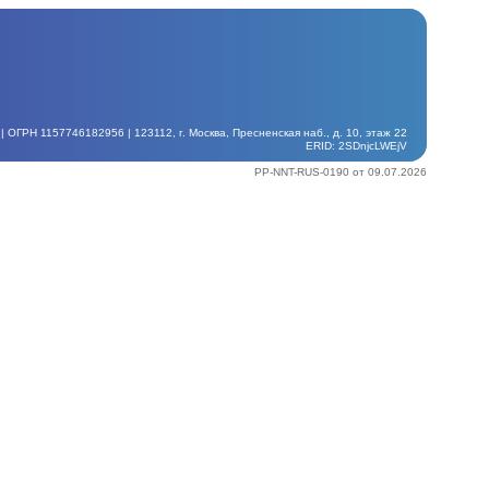
ГРН 1157746182956 | 123112, г. Москва, Пресненская наб., д. 10, этаж 22
ERID: 2SDnjcLWEjV
PP-NNT-RUS-0190 от 09.07.2026