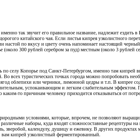
именно так звучит его правильное название, надлежит ездить в В
дорогого китайского чая. Если листья кипрея узколистного пер
ии настой по вкусу и цвету очень напоминает настоящий черный 
е (около 300 рублей серебром за пуд) местным (около 3 рублей се
ь по селу Копорье под Санкт-Петербургом, именно там кипрей 
й. Во всех туристических точках города можно попробовать не
м ягод облепихи или черники, лимонной цедры и т.п. В кипрее 
ительным, успокаивающим и легким слабительным эффектом. По
по каким-то причинам человеку приходится отказываться от пот
иродными условиями, которые, впрочем, не позволяют выращив
 различные наборы, куда входят сложносоставные рецептуры на 
ель, зверобой, календулу, душицу и ежевику. В других продукта
й вам кипрей узколистный ферментированный.