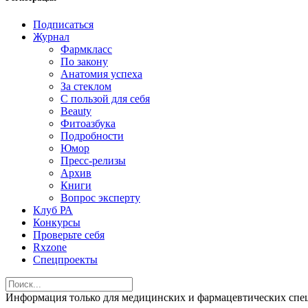
Подписаться
Журнал
Фармкласс
По закону
Анатомия успеха
За стеклом
С пользой для себя
Beauty
Фитоазбука
Подробности
Юмор
Пресс-релизы
Архив
Книги
Вопрос эксперту
Клуб РА
Конкурсы
Проверьте себя
Rxzone
Спецпроекты
Информация только для медицинских и фармацевтических 