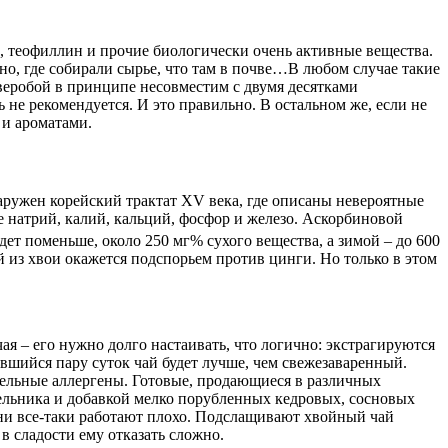
, теофиллин и прочие биологически очень активные вещества.
тно, где собирали сырье, что там в почве…В любом случае такие
зверобой в принципе несовместим с двумя десятками
не рекомендуется. И это правильно. В остальном же, если не
 и ароматами.
аружен корейский трактат XV века, где описаны невероятные
кже натрий, калий, кальций, фосфор и железо. Аскорбиновой
дет поменьше, около 250 мг% сухого вещества, а зимой – до 600
й из хвои окажется подспорьем против цинги. Но только в этом
чая – его нужно долго настаивать, что логично: экстрагируются
оявшийся пару суток чай будет лучше, чем свежезаваренный.
ельные аллергены. Готовые, продающиеся в различных
вельника и добавкой мелко порубленных кедровых, сосновых
 они все-таки работают плохо. Подслащивают хвойный чай
в сладости ему отказать сложно.