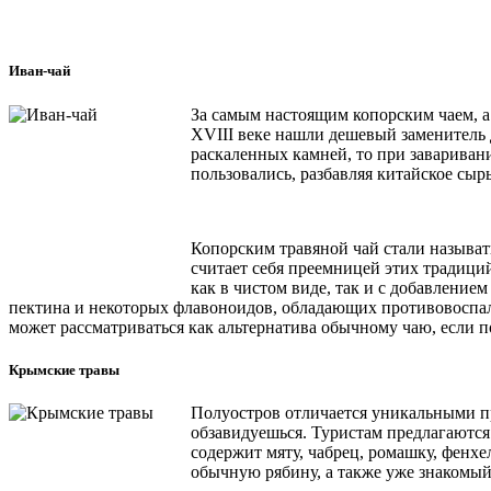
Иван-чай
За самым настоящим копорским чаем, а 
XVIII веке нашли дешевый заменитель 
раскаленных камней, то при завариван
пользовались, разбавляя китайское сырь
Копорским травяной чай стали называт
считает себя преемницей этих традици
как в чистом виде, так и с добавление
пектина и некоторых флавоноидов, обладающих противовоспал
может рассматриваться как альтернатива обычному чаю, если 
Крымские травы
Полуостров отличается уникальными пр
обзавидуешься. Туристам предлагаются
содержит мяту, чабрец, ромашку, фенх
обычную рябину, а также уже знакомы