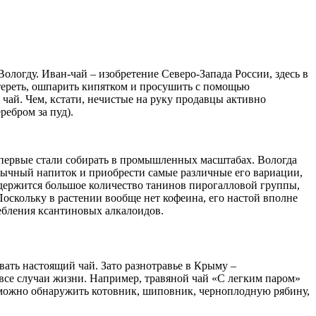
ологду. Иван-чай – изобретение Северо-Запада России, здесь в
етереть, ошпарить кипятком и просушить с помощью
чай. Чем, кстати, нечистые на руку продавцы активно
ребром за пуд).
впервые стали собирать в промышленных масштабах. Вологда
обычный напиток и приобрести самые различные его вариации,
содержится большое количество танинов пирогалловой группы,
скольку в растении вообще нет кофеина, его настой вполне
ребления ксантиновых алкалоидов.
ать настоящий чай. Зато разнотравье в Крыму –
все случаи жизни. Например, травяной чай «С легким паром»
х можно обнаружить котовник, шиповник, черноплодную рябину,