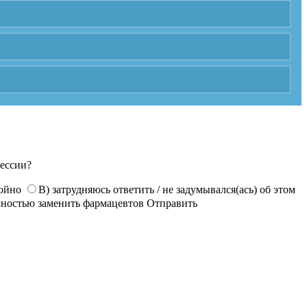
фессии?
койно
В) затрудняюсь ответить / не задумывался(ась) об этом
лностью заменить фармацевтов
Отправить