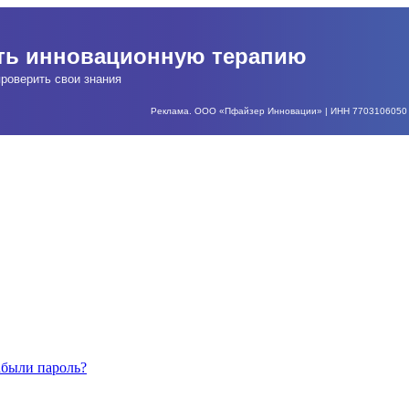
ать инновационную терапию
роверить свои знания
Реклама. ООО «Пфайзер Инновации» | ИНН 7703106050 | О
абыли пароль?