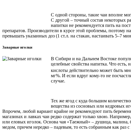
С одной стороны, такие чаи вполне мо
С другой – точный состав некоторых ра
напитки не рекомендуется пить на пост
препаратов. Производители в курсе этой проблемы, поэтому на
превышать указанных доз (1 ст.л. на стакан, настаивать 5–7 
Заварные иголки
В Сибири и на Дальнем Востоке популя
целебные свойства напитка. Что есть,
кислоты действительно может быть мног
мг%. И если вдруг кому-то не посчастл
случае.
Тех же ягод с куда большим количество
вещества из сосновых или кедровых иго
Впрочем, любой вариант крайне не рекомендуют пить беремен
магазинах и лавках чаи редко содержат только хвою. Наприме
или еловых иголок. Основа чая «Таежный» – душица, малина, б
медом, причем нередко – падевым, то есть собранным как раз с