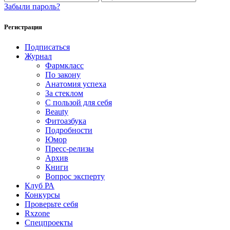
Забыли пароль?
Регистрация
Подписаться
Журнал
Фармкласс
По закону
Анатомия успеха
За стеклом
С пользой для себя
Beauty
Фитоазбука
Подробности
Юмор
Пресс-релизы
Архив
Книги
Вопрос эксперту
Клуб РА
Конкурсы
Проверьте себя
Rxzone
Спецпроекты