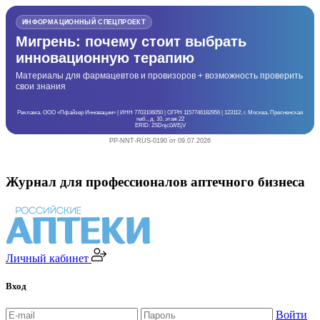
ИНФОРМАЦИОННЫЙ СПЕЦПРОЕКТ
Мигрень: почему стоит выбрать
инновационную терапию
Материалы для фармацевтов и провизоров + возможность проверить
свои знания
Реклама. ООО «Пфайзер Инновации» | ИНН 7703106050 | ОГРН 1157746182956 | 123112, г. Москва, Пресненская
наб., д. 10, этаж 22
ERID: 2SDnjcLWEjV
PP-NNT-RUS-0190 от 09.07.2026
Журнал для профессионалов аптечного бизнеса
Личный кабинет
Вход
Войти