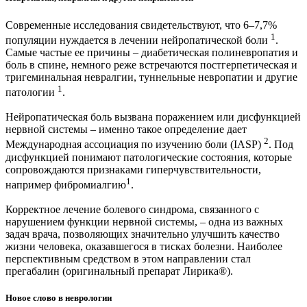
Современные исследования свидетельствуют, что 6–7,7%
1
популяции нуждается в лечении нейропатической боли
.
Самые частые ее причины – диабетическая полиневропатия и
боль в спине, немного реже встречаются постгерпетическая и
тригеминальная невралгии, туннельные невропатии и другие
1
патологии
.
Нейропатическая боль вызвана поражением или дисфункцией
нервной системы – именно такое определение дает
2
Международная ассоциация по изучению боли (IASP)
. Под
дисфункцией понимают патологические состояния, которые
сопровождаются признаками гиперчувствительности,
1
например фибромиалгию
.
Корректное лечение болевого синдрома, связанного с
нарушением функции нервной системы, – одна из важных
задач врача, позволяющих значительно улучшить качество
жизни человека, оказавшегося в тисках болезни. Наиболее
перспективным средством в этом направлении стал
прегабалин (оригинальный препарат Лирика®).
Новое слово в неврологии