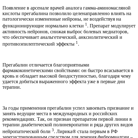
Появление в арсенале врачей аналога гамма-аминомасляной
кислоты прегабалина позволило целенаправленно влиять на
патологически измененные нейроны, не воздействуя на
1
функционирующие нормально клетки
. Препарат модулирует
активность нейронов, снижая выброс болевых медиаторов,
что обеспечивает анальгетический, анксиолитический и
1
противоэпилептический эффекты
.
Прегабалин отличается благоприятными
фармакокинетическими свойствами: он быстро всасывается в
кровь и обладает высокой биодоступностью, благодаря чему
удается добиться выраженного эффекта уже в первые дни
терапии.
За годы применения прегабалин успел завоевать признание и
занять ведущие места в международных и российских
рекомендациях. Так, он признан препаратом первой линии в
терапии диабетической полиневропатии и ряда других видов
3
нейропатической боли
. Лирика® стала первым в РФ
зарегистрированным средством для лечения фибромиалгии –