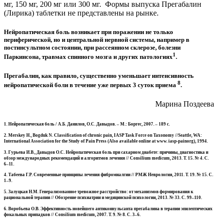
мг, 150 мг, 200 мг или 300 мг. Формы выпуска Прегабалин
(Лирика) таблетки не представлены на рынке.
Нейропатическая боль возникает при поражении не только
периферической, но и центральной нервной системы, например в
постинсультном состоянии, при рассеянном склерозе, болезни
1
Паркинсона, травмах спинного мозга и других патологиях
.
Прегабалин, как правило, существенно уменьшает интенсивность
8
нейропатической боли в течение уже первых 3 суток приема
.
Марина Поздеева
1. Нейропатическая боль / А.Б. Данилов, О.С. Давыдов. – М.: Боргес, 2007. – 189 с.
2. Merskey H., Bogduk N. Classification of chronic pain, IASP Task Force on Taxonomy //Seattle, WA:
International Association for the Study of Pain Press (Also available online at www. iasp-painorg), 1994.
3. Гурьева И.В., Давыдов О.С. Нейропатическая боль при сахарном диабете: причины, диагностика и
обзор международных рекомендаций и алгоритмов лечения // Consilium medicum, 2013. Т. 15. № 4. С.
6–11.
4. Табеева Г.Р. Современные принципы лечения фибромиалгии // РМЖ Неврология, 2011. Т. 19. № 15. С.
1–9.
5. Залуцкая Н.М. Генерализованное тревожное расстройство: от механизмов формирования к
рациональной терапии // Обозрение психиатрии и медицинской психологии, 2013. № 33. С. 99–110.
6. Воробьева О.В. Эффективность новейшего антиконвульсанта прегабалина в терапии эпилептических
фокальных припадков // Consilium medicum, 2007. Т. 9. № 8. С. 3–6.