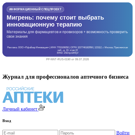
ИНФОРМАЦИОННЫЙ СПЕЦПРОЕКТ
Мигрень: почему стоит выбрать
инновационную терапию
Материалы для фармацевтов и провизоров + возможность проверить
свои знания
Реклама. ООО «Пфайзер Инновации» | ИНН 7703106050 | ОГРН 1157746182956 | 123112, г. Москва, Пресненская
наб., д. 10, этаж 22
ERID: 2SDnjcLWEjV
PP-NNT-RUS-0190 от 09.07.2026
Журнал для профессионалов аптечного бизнеса
Личный кабинет
Вход
Войти