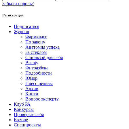
Забыли пароль?
Регистрация
Подписаться
Журнал
Фармкласс
По закону
Анатомия успеха
За стеклом
С пользой для себя
Beauty
Фитоазбука
Подробности
Юмор
Пресс-релизы
Архив
Книги
Вопрос эксперту
Клуб РА
Конкурсы
Проверьте себя
Rxzone
Спецпроекты