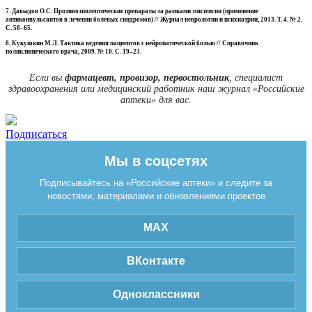
7. Давыдов О.С. Противоэпилептические препараты за рамками эпилепсии (применение
антиконвульсантов в лечении болевых синдромов) // Журнал неврологии и психиатрии, 2013. Т. 4. № 2.
С. 58–65.
8. Кукушкин М.Л. Тактика ведения пациентов с нейропатической болью // Справочник
поликлинического врача, 2009. № 10. С. 19–23.
Если вы
фармацевт, провизор, первостольник
, специалист
здравоохранения или медицинский работник наш журнал «Российские
аптеки» для вас.
Подписаться
Мы в соцсетях
Подписывайтесь на «Российские аптеки» и следите за
новостями, материалами и обновлениями проектов
MAX
ВКонтакте
Одноклассники