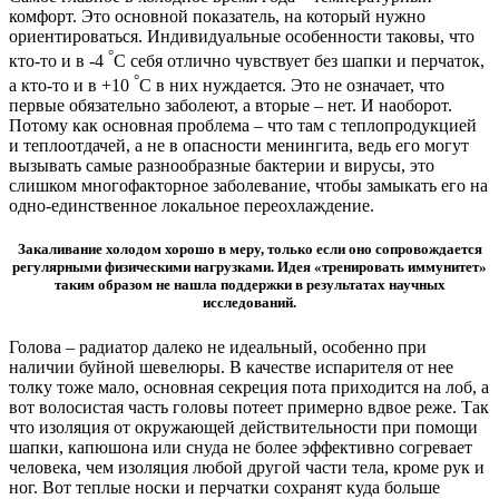
комфорт. Это основной показатель, на который нужно
ориентироваться. Индивидуальные особенности таковы, что
°
кто-то и в -4
С себя отлично чувствует без шапки и перчаток,
°
а кто-то и в +10
С в них нуждается. Это не означает, что
первые обязательно заболеют, а вторые – нет. И наоборот.
Потому как основная проблема – что там с теплопродукцией
и теплоотдачей, а не в опасности менингита, ведь его могут
вызывать самые разнообразные бактерии и вирусы, это
слишком многофакторное заболевание, чтобы замыкать его на
одно-единственное локальное переохлаждение.
Закаливание холодом хорошо в меру, только если оно сопровождается
регулярными физическими нагрузками. Идея «тренировать иммунитет»
таким образом не нашла поддержки в результатах научных
исследований.
Голова – радиатор далеко не идеальный, особенно при
наличии буйной шевелюры. В качестве испарителя от нее
толку тоже мало, основная секреция пота приходится на лоб, а
вот волосистая часть головы потеет примерно вдвое реже. Так
что изоляция от окружающей действительности при помощи
шапки, капюшона или снуда не более эффективно согревает
человека, чем изоляция любой другой части тела, кроме рук и
ног. Вот теплые носки и перчатки сохранят куда больше