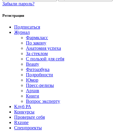
Забыли пароль?
Регистрация
Подписаться
Журнал
Фармкласс
По закону
Анатомия успеха
За стеклом
С пользой для себя
Beauty
Фитоазбука
Подробности
Юмор
Пресс-релизы
Архив
Книги
Вопрос эксперту
Клуб РА
Конкурсы
Проверьте себя
Rxzone
Спецпроекты