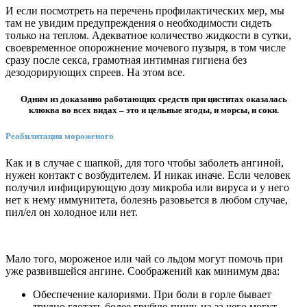
И если посмотреть на перечень профилактических мер, мы
там не увидим предупреждения о необходимости сидеть
только на теплом. Адекватное количество жидкости в сутки,
своевременное опорожнение мочевого пузыря, в том числе
сразу после секса, грамотная интимная гигиена без
дезодорирующих спреев. На этом все.
Одним из доказанно работающих средств при циститах оказалась
клюква во всех видах – это и цельные ягоды, и морсы, и соки.
Реабилитация мороженого
Как и в случае с шапкой, для того чтобы заболеть ангиной,
нужен контакт с возбудителем. И никак иначе. Если человек
получил инфицирующую дозу микроба или вируса и у него
нет к нему иммунитета, болезнь разовьется в любом случае,
пил/ел он холодное или нет.
Мало того, мороженое или чай со льдом могут помочь при
уже развившейся ангине. Соображений как минимум два:
Обеспечение калориями. При боли в горле бывает
трудно глотать более грубую пищу, из-за чего могут