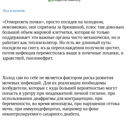
Лед и камень
«Отморозить почки», просто посидев на холодном,
невозможно, они спрятаны за брюшиной, плюс там довольно
большой объем жировой клетчатки, которая не только
поддерживает эти важные органы чисто механически, но и
работает как теплоизолятор. Но есть же длинный путь:
посидели на снегу, из-за переохлаждения получили цистит,
потом инфекция переместилась выше в почечные лоханки, и
здравствуй, пиелонефрит.
Холод сам по себе не является фактором риска развития
мочевых инфекций. Для их реализации необходимы
возбудители, которые с куда большей вероятностью могут
попасть в уретру при неадекватной личной гигиене, при
использовании диафрагмы для контрацепции, при
беременности, во время менопаузы, при нарушении оттока
мочи, при иммунодефицитах, например на фоне
неконтролируемого сахарного диабета.