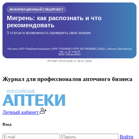
ИНФОРМАЦИОННЫЙ СПЕЦПРОЕКТ
Мигрень: как распознать и что
рекомендовать
3 статьи и возможность проверить свои знания
Реклама. ООО «Пфайзер Инновации» | ИНН 7703106050 | ОГРН 1157746182956 | 123112, г. Москва, Пресненская
наб., д. 10, этаж 22
ERID: 2SDnjcLWEjV
PP-NNT-RUS-0190 от 09.07.2026
Журнал для профессионалов аптечного бизнеса
Личный кабинет
Вход
Войти