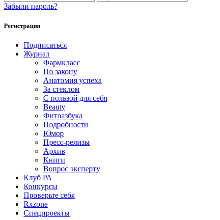
Забыли пароль?
Регистрация
Подписаться
Журнал
Фармкласс
По закону
Анатомия успеха
За стеклом
С пользой для себя
Beauty
Фитоазбука
Подробности
Юмор
Пресс-релизы
Архив
Книги
Вопрос эксперту
Клуб РА
Конкурсы
Проверьте себя
Rxzone
Спецпроекты