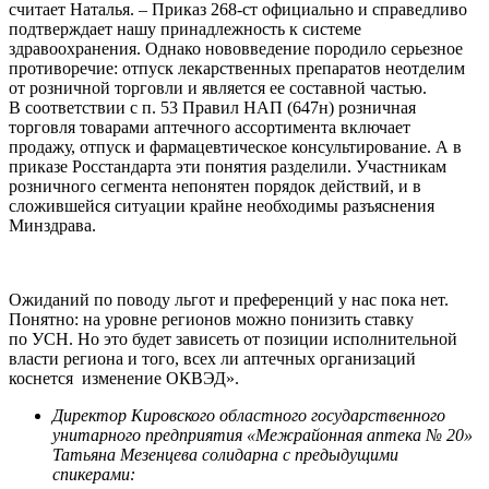
считает Наталья. – Приказ 268-ст официально и справедливо
подтверждает нашу принадлежность к системе
здравоохранения. Однако нововведение породило серьезное
противоречие: отпуск лекарственных препаратов неотделим
от розничной торговли и является ее составной частью.
В соответствии с п. 53 Правил НАП (647н) розничная
торговля товарами аптечного ассортимента включает
продажу, отпуск и фармацевтическое консультирование. А в
приказе Росстандарта эти понятия разделили. Участникам
розничного сегмента непонятен порядок действий, и в
сложившейся ситуации крайне необходимы разъяснения
Минздрава.
Ожиданий по поводу льгот и преференций у нас пока нет.
Понятно: на уровне регионов можно понизить ставку
по УСН. Но это будет зависеть от позиции исполнительной
власти региона и того, всех ли аптечных организаций
коснется изменение ОКВЭД».
Директор Кировского областного государственного
унитарного предприятия «Межрайонная аптека № 20»
Татьяна Мезенцева солидарна с предыдущими
спикерами: