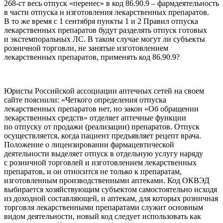
268-ст весь отпуск «перенес» в код 86.90.9 – фармдеятельность
в части отпуска и изготовления лекарственных препаратов.
В то же время с 1 сентября пункты 1 и 2 Правил отпуска
лекарственных препаратов будут разделять отпуск готовых
и экстемпоральных ЛС. В таком случае могут ли субъекты
розничной торговли, не занятые изготовлением
лекарственных препаратов, применять код 86.90.9?
Юристы Российской ассоциации аптечных сетей на своем
сайте пояснили: «Четкого определения отпуска
лекарственных препаратов нет, но закон «Об обращении
лекарственных средств» отделяет аптечные функции
по отпуску от продажи (реализации) препаратов. Отпуск
осуществляется, когда пациент предъявляет рецепт врача.
Положение о лицензировании фармацевтической
деятельности выделяет отпуск в отдельную услугу наряду
с розничной торговлей и изготовлением лекарственных
препаратов, и он относится не только к препаратам,
изготовленным производственными аптеками. Код ОКВЭД
выбирается хозяйствующим субъектом самостоятельно исходя
из доходной составляющей, и аптекам, для которых розничная
торговля лекарственными препаратами служит основным
видом деятельности, новый код следует использовать как