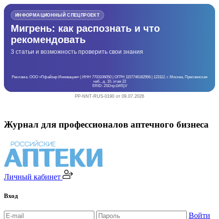
ИНФОРМАЦИОННЫЙ СПЕЦПРОЕКТ
Мигрень: как распознать и что
рекомендовать
3 статьи и возможность проверить свои знания
Реклама. ООО «Пфайзер Инновации» | ИНН 7703106050 | ОГРН 1157746182956 | 123112, г. Москва, Пресненская
наб., д. 10, этаж 22
ERID: 2SDnjcLWEjV
PP-NNT-RUS-0190 от 09.07.2026
Журнал для профессионалов аптечного бизнеса
Личный кабинет
Вход
Войти