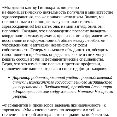
«Мы давали клятву Гиппократа, лицензию
на фармацевтическую деятельность получали в министерстве
здравоохранения, его же приказы исполняем. Значит, мы
полноценные и полноправные участники системы
здравоохранения! Без аптек она, на мой взгляд, была бы
неполной. Ожидаю, что нововведение позволит наладить
координацию между врачами, провизорами и фармацевтами,
восстановить информационный обмен между лечебными
учреждениями и аптеками независимо от форм
собственности. Теперь мы сможем объединиться, обсудить
накопившиеся проблемы, определить, какие из них могут
решить сообща врачи и фармацевтические специалисты.
Верю, что это изменение повысит престиж профессии,
привлечет внимание к отрасли и снизит дефицит кадров».
Директор роботизированной учебно-производственной
аптеки Тихоокеанского государственного медицинского
университета (г. Владивосток), президент Ассоциации
«Фармацевтическое содружество» Наталья Назаренко
уверена:
«Фармацевтов и провизоров задевала принадлежность «к
торговле». «Мы – специалисты по лекарствам в той же
степени, в которой доктора - это специалисты по болезням, –