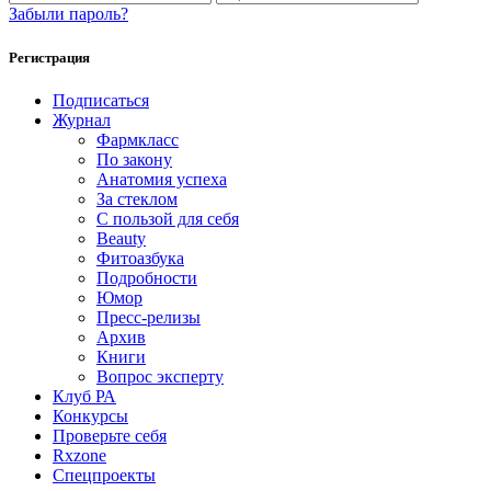
Забыли пароль?
Регистрация
Подписаться
Журнал
Фармкласс
По закону
Анатомия успеха
За стеклом
С пользой для себя
Beauty
Фитоазбука
Подробности
Юмор
Пресс-релизы
Архив
Книги
Вопрос эксперту
Клуб РА
Конкурсы
Проверьте себя
Rxzone
Спецпроекты