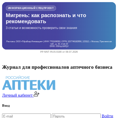
ИНФОРМАЦИОННЫЙ СПЕЦПРОЕКТ
Мигрень: как распознать и что
рекомендовать
3 статьи и возможность проверить свои знания
Реклама. ООО «Пфайзер Инновации» | ИНН 7703106050 | ОГРН 1157746182956 | 123112, г. Москва, Пресненская
наб., д. 10, этаж 22
ERID: 2SDnjcLWEjV
PP-NNT-RUS-0190 от 09.07.2026
Журнал для профессионалов аптечного бизнеса
Личный кабинет
Вход
Войти