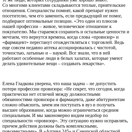
Со многими клиентами складываются теплые, приятельские
отношения. Специалисты помнят, какой препарат нужен
посетителю, чем его заменить, если предыдущий не помог,
подбирают оптимальные позиции. «Это один из плюсов
нашей профессии – живое, человеческое отношение к
покупателю. Мы стараемся сохранить и остальные ценности и
мечтаем, что вернутся времена, когда слова «провизор» и
«фармацевт» перестанут отождествляться с торговлей. Ведь
еще совсем недавно аптека ассоциировалась с чистотой,
точностью, латынью и – наукой. Все знали, что в ней
работают особенные люди в белых халатах, которые умеют
делать удивительные вещи – создавать лекарства».
Елена Гладкова уверена, что наша задача – не допустить
потери профессии провизора: «Не секрет, что сегодня, когда
практически нет отличий между должностными
обязанностями провизора и фармацевта, даже абитуриентам
сложно объяснить, зачем им поступать в вуз и получать
высшее образование, когда можно ограничиться средним
специальным. И мы закономерно видим недобор по
специальности «провизор». Эту ситуацию нужно исправлять,
причем действия должны быть комплексными,
повсеместными». В «Аптеке 245» и Самарской областной