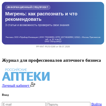
ИНФОРМАЦИОННЫЙ СПЕЦПРОЕКТ
Мигрень: как распознать и что
рекомендовать
3 статьи и возможность проверить свои знания
Реклама. ООО «Пфайзер Инновации» | ИНН 7703106050 | ОГРН 1157746182956 | 123112, г. Москва, Пресненская
наб., д. 10, этаж 22
ERID: 2SDnjcLWEjV
PP-NNT-RUS-0190 от 09.07.2026
Журнал для профессионалов аптечного бизнеса
Личный кабинет
Вход
Войти