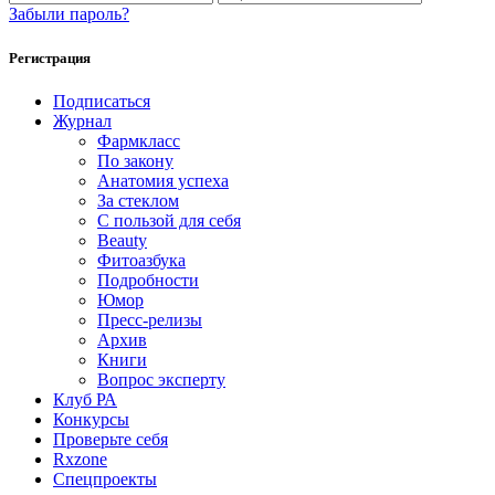
Забыли пароль?
Регистрация
Подписаться
Журнал
Фармкласс
По закону
Анатомия успеха
За стеклом
С пользой для себя
Beauty
Фитоазбука
Подробности
Юмор
Пресс-релизы
Архив
Книги
Вопрос эксперту
Клуб РА
Конкурсы
Проверьте себя
Rxzone
Спецпроекты