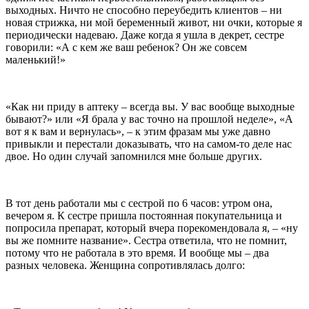
выходных. Ничто не способно переубедить клиентов – ни
новая стрижка, ни мой беременный живот, ни очки, которые я
периодически надеваю. Даже когда я ушла в декрет, сестре
говорили: «А с кем же ваш ребенок? Он же совсем
маленький!»
«Как ни приду в аптеку – всегда вы. У вас вообще выходные
бывают?» или «Я брала у вас точно на прошлой неделе», «А
вот я к вам и вернулась», – к этим фразам мы уже давно
привыкли и перестали доказывать, что на самом-то деле нас
двое. Но один случай запомнился мне больше других.
В тот день работали мы с сестрой по 6 часов: утром она,
вечером я. К сестре пришла постоянная покупательница и
попросила препарат, который вчера порекомендовала я, – «ну
вы же помните название». Сестра ответила, что не помнит,
потому что не работала в это время. И вообще мы – два
разных человека. Женщина сопротивлялась долго: