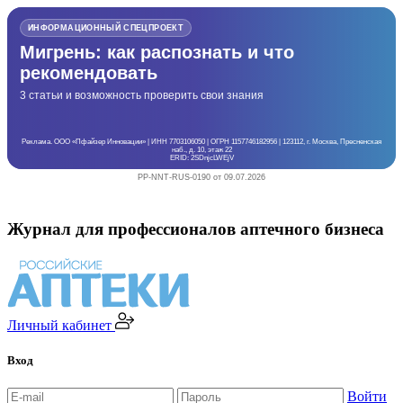
ИНФОРМАЦИОННЫЙ СПЕЦПРОЕКТ
Мигрень: как распознать и что
рекомендовать
3 статьи и возможность проверить свои знания
Реклама. ООО «Пфайзер Инновации» | ИНН 7703106050 | ОГРН 1157746182956 | 123112, г. Москва, Пресненская
наб., д. 10, этаж 22
ERID: 2SDnjcLWEjV
PP-NNT-RUS-0190 от 09.07.2026
Журнал для профессионалов аптечного бизнеса
Личный кабинет
Вход
Войти