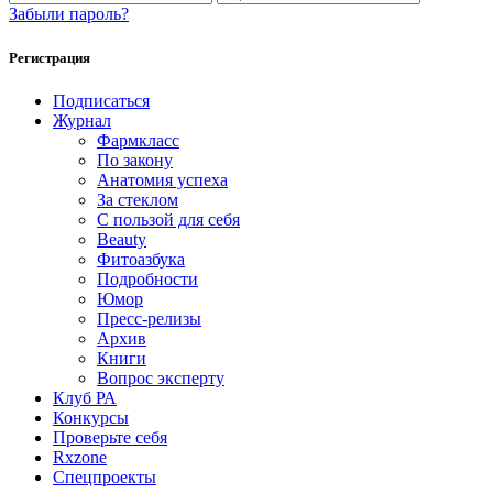
Забыли пароль?
Регистрация
Подписаться
Журнал
Фармкласс
По закону
Анатомия успеха
За стеклом
С пользой для себя
Beauty
Фитоазбука
Подробности
Юмор
Пресс-релизы
Архив
Книги
Вопрос эксперту
Клуб РА
Конкурсы
Проверьте себя
Rxzone
Спецпроекты