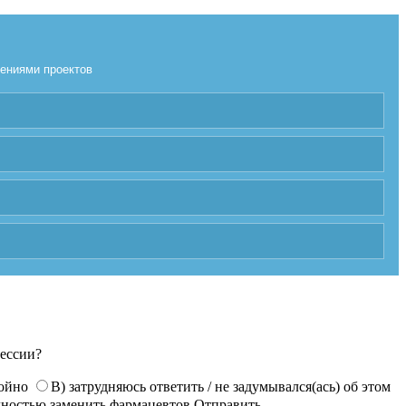
лениями проектов
фессии?
койно
В) затрудняюсь ответить / не задумывался(ась) об этом
лностью заменить фармацевтов
Отправить