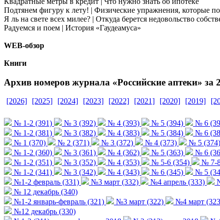
Квадратные метры в кредит | Что нужно знать об ипотеке
Подтянем фигуру к лету! | Физические упражнения, которые п
Я ль на свете всех милее? | Откуда берется недовольство собс
Радуемся и поем | История «Гаудеамуса»
WEB-обзор
Книги
Архив номеров журнала «Российские аптеки» за 2
[2026]
[2025]
[2024]
[2023]
[2022]
[2021]
[2020]
[2019]
[2
№ 1-2 (391)
№ 3 (392)
№ 4 (393)
№ 5 (394)
№ 6 (39
№ 1-2 (381)
№ 3 (382)
№ 4 (383)
№ 5 (384)
№ 6 (38
№ 1 (370)
№ 2 (371)
№ 3 (372)
№ 4 (373)
№ 5 (374
№ 1-2 (360)
№ 3 (361)
№ 4 (362)
№ 5 (363)
№ 6 (36
№ 1-2 (351)
№ 3 (352)
№ 4 (353)
№ 5-6 (354)
№ 7-8
№ 1-2 (341)
№ 3 (342)
№ 4 (343)
№ 6 (345)
№ 5 (34
№1-2 февраль (331)
№3 март (332)
№4 апрель (333)
№
№ 12 декабрь (340)
№1-2 январь-февраль (321)
№3 март (322)
№4 март (323
№12 декабрь (330)