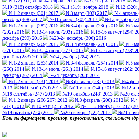
№1-2 (311) январь-февраль 2018
№3 (312) март 2018
№4 
№10 (318) октябрь 2018
№11 (319) ноябрь 2018
№12 (320) 
№1-2 январь (301) 2017
№3 март (302) 2017
№4 апрель 
октябрь (308) 2017
№11 ноябрь (309) 2017
№12 декабрь (31
№1-2 январь (285) 2016
№3-4 февраль (286) 2016
№5 мар
(292) 2016
№13-14 июль (293) 2016
№15-16 август (294) 2
декабрь (299) 2016
№23-24 декабрь (300) 2016
№1-2 январь (269) 2015
№3-4 февраль (270) 2015
№5 мар
(276) 2015
№13-14 июль (277) 2015
№15-16 август (278) 2
декабрь (283) 2015
№24 декабрь (284) 2015
№1-2 январь (253) 2014
№3-4 февраль (254) 2014
№5 мар
(260) 2014
№13-14 июль (261) 2014
№15-16 август (262) 2
декабрь (267) 2014
№24 декабрь (268) 2014
№1-2 январь (231) 2013
№3 февраль (232) 2013
№4 февр
2013
№10 май (239) 2013
№11 июнь (240) 2013
№12 июн
№18 сентябрь (247) 2013
№19 октябрь (248) 2013
№20 октя
№1-2 январь (206-207) 2012
№3 февраль (208) 2012
№4 ф
(214) 2012
№10 май (215) 2012
№11-12 июнь (216 -217) 20
№19 октябрь (224) 2012
№20 октябрь (225) 2012
№21 ноябр
Если вы
фармацевт, провизор, первостольник
, специалист зд