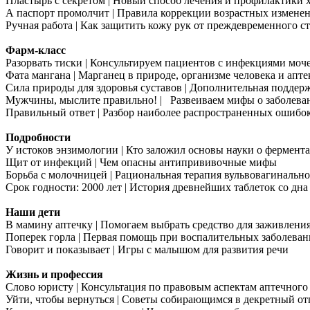
Пластырь с секретом | Новый способ лечения и профилактики 
А паспорт промолчит | Правила коррекции возрастных измене
Ручная работа | Как защитить кожу рук от преждевременного с
Фарм-класс
Разорвать тиски | Консультируем пациентов с инфекциями моч
Фата мангана | Марганец в природе, организме человека и апте
Сила природы для здоровья суставов | Дополнительная поддер
Мужчины, мыслите правильно! | Развеиваем мифы о заболева
Правильный ответ | Разбор наиболее распространенных ошибок
Подробности
У истоков энзимологии | Кто заложил основы науки о фермент
Щит от инфекций | Чем опасны антипрививочные мифы
Борьба с молочницей | Рациональная терапия вульвовагинально
Срок годности: 2000 лет | История древнейших таблеток со дн
Наши дети
В мамину аптечку | Помогаем выбрать средство для заживлени
Поперек горла | Первая помощь при воспалительных заболеван
Говорит и показывает | Игры с малышом для развития речи
Жизнь и профессия
Слово юристу | Консультация по правовым аспектам аптечного
Уйти, чтобы вернуться | Советы собирающимся в декретный от