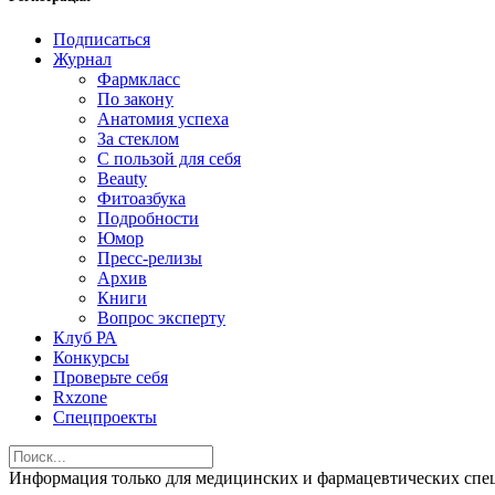
Подписаться
Журнал
Фармкласс
По закону
Анатомия успеха
За стеклом
С пользой для себя
Beauty
Фитоазбука
Подробности
Юмор
Пресс-релизы
Архив
Книги
Вопрос эксперту
Клуб РА
Конкурсы
Проверьте себя
Rxzone
Спецпроекты
Информация только для медицинских и фармацевтических 