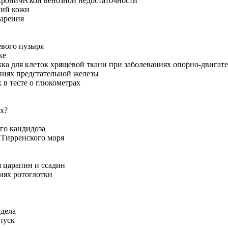
хронической венозной недостаточности
ний кожи
тарения
евого пузыря
ке
жка для клеток хрящевой ткани при заболеваниях опорно-двигат
ниях предстательной железы
 в тесте о глюкометрах
ах?
го кандидоза
а Тирренского моря
я царапин и ссадин
иях ротоглотки
 дела
пуск