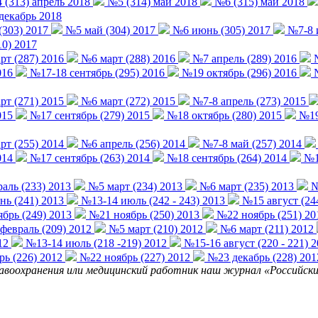
(313) апрель 2018
№5 (314) май 2018
№6 (315) май 2018
декабрь 2018
(303) 2017
№5 май (304) 2017
№6 июнь (305) 2017
№7-8 и
0) 2017
т (287) 2016
№6 март (288) 2016
№7 апрель (289) 2016
№
016
№17-18 сентябрь (295) 2016
№19 октябрь (296) 2016
№
т (271) 2015
№6 март (272) 2015
№7-8 апрель (273) 2015
015
№17 сентябрь (279) 2015
№18 октябрь (280) 2015
№19-
т (255) 2014
№6 апрель (256) 2014
№7-8 май (257) 2014
014
№17 сентябрь (263) 2014
№18 сентябрь (264) 2014
№19
аль (233) 2013
№5 март (234) 2013
№6 март (235) 2013
№
ь (241) 2013
№13-14 июль (242 - 243) 2013
№15 август (24
брь (249) 2013
№21 ноябрь (250) 2013
№22 ноябрь (251) 20
евраль (209) 2012
№5 март (210) 2012
№6 март (211) 2012
12
№13-14 июль (218 -219) 2012
№15-16 август (220 - 221) 
ь (226) 2012
№22 ноябрь (227) 2012
№23 декабрь (228) 201
равоохранения или медицинский работник наш журнал «Российские