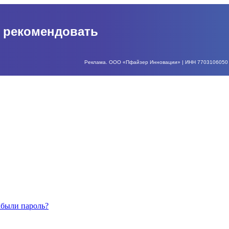
о рекомендовать
Реклама. ООО «Пфайзер Инновации» | ИНН 7703106050 | О
абыли пароль?