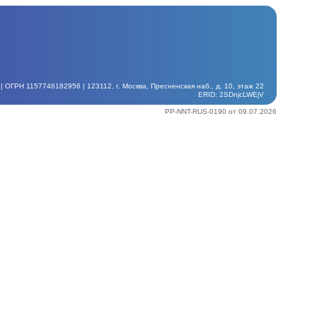
ГРН 1157746182956 | 123112, г. Москва, Пресненская наб., д. 10, этаж 22
ERID: 2SDnjcLWEjV
PP-NNT-RUS-0190 от 09.07.2026