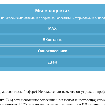
Мы в соцсетях
на «Российские аптеки» и следите за новостями, материалами и обнов
MAX
ВКонтакте
Одноклассники
Дзен
рмацевтической сфере? Не кажется ли вам, что он угрожает про
нит
Б) есть небольшие опасения, но в целом я настроен(а) спо
ециалистов
Д) сильно переживаю – считаю, что ИИ может по