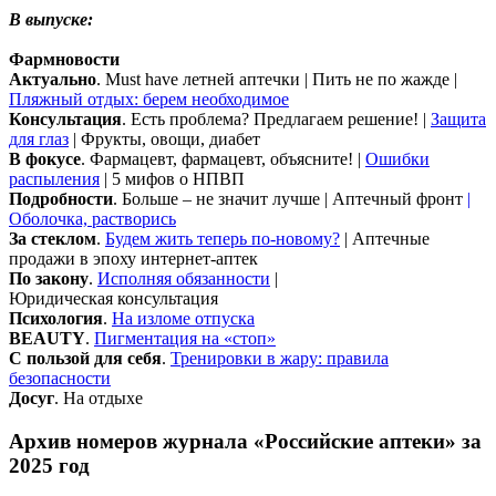
В выпуске:
Фармновости
Актуально
. Must have летней аптечки | Пить не по жажде |
Пляжный отдых: берем необходимое
Консультация
. Есть проблема? Предлагаем решение! |
Защита
для глаз
| Фрукты, овощи, диабет
В фокусе
. Фармацевт, фармацевт, объясните! |
Ошибки
распыления
| 5 мифов о НПВП
Подробности
. Больше – не значит лучше | Аптечный фронт
|
Оболочка, растворись
За стеклом
.
Будем жить теперь по-новому?
| Аптечные
продажи в эпоху интернет-аптек
По закону
.
Исполняя обязанности
|
Юридическая консультация
Психология
.
На изломе отпуска
BEAUTY
.
Пигментация на «стоп»
С пользой для себя
.
Тренировки в жару: правила
безопасности
Досуг
. На отдыхе
Архив номеров журнала «Российские аптеки» за
2025 год