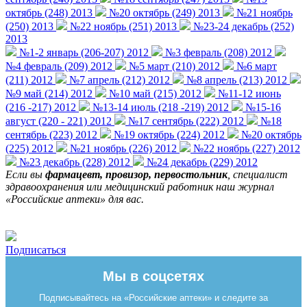
октябрь (248) 2013
№20 октябрь (249) 2013
№21 ноябрь
(250) 2013
№22 ноябрь (251) 2013
№23-24 декабрь (252)
2013
№1-2 январь (206-207) 2012
№3 февраль (208) 2012
№4 февраль (209) 2012
№5 март (210) 2012
№6 март
(211) 2012
№7 апрель (212) 2012
№8 апрель (213) 2012
№9 май (214) 2012
№10 май (215) 2012
№11-12 июнь
(216 -217) 2012
№13-14 июль (218 -219) 2012
№15-16
август (220 - 221) 2012
№17 сентябрь (222) 2012
№18
сентябрь (223) 2012
№19 октябрь (224) 2012
№20 октябрь
(225) 2012
№21 ноябрь (226) 2012
№22 ноябрь (227) 2012
№23 декабрь (228) 2012
№24 декабрь (229) 2012
Если вы
фармацевт, провизор, первостольник
, специалист
здравоохранения или медицинский работник наш журнал
«Российские аптеки» для вас.
Подписаться
Мы в соцсетях
Подписывайтесь на «Российские аптеки» и следите за