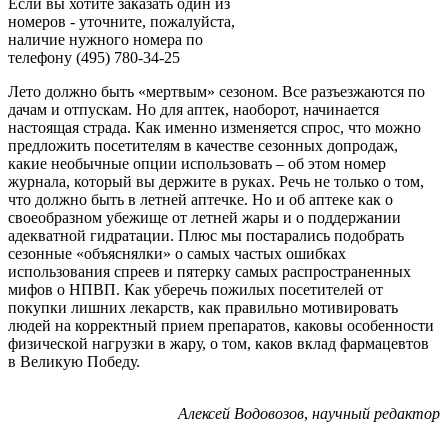
Если вы хотите заказать один из
номеров - уточните, пожалуйста,
наличие нужного номера по
телефону (495) 780-34-25
Лето должно быть «мертвым» сезоном. Все разъезжаются по
дачам и отпускам. Но для аптек, наоборот, начинается
настоящая страда. Как именно изменяется спрос, что можно
предложить посетителям в качестве сезонных допродаж,
какие необычные опции использовать – об этом номер
журнала, который вы держите в руках. Речь не только о том,
что должно быть в летней аптечке. Но и об аптеке как о
своеобразном убежище от летней жары и о поддержании
адекватной гидратации. Плюс мы постарались подобрать
сезонные «объяснялки» о самых частых ошибках
использования спреев и пятерку самых распространенных
мифов о НПВП. Как уберечь пожилых посетителей от
покупки лишних лекарств, как правильно мотивировать
людей на корректный прием препаратов, каковы особенности
физической нагрузки в жару, о том, каков вклад фармацевтов
в Великую Победу.
Алексей Водовозов
,
научный редактор