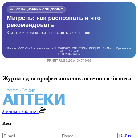
ИНФОРМАЦИОННЫЙ СПЕЦПРОЕКТ
Мигрень: как распознать и что
рекомендовать
3 статьи и возможность проверить свои знания
Реклама. ООО «Пфайзер Инновации» | ИНН 7703106050 | ОГРН 1157746182956 | 123112, г. Москва, Пресненская
наб., д. 10, этаж 22
ERID: 2SDnjcLWEjV
PP-NNT-RUS-0190 от 09.07.2026
Журнал для профессионалов аптечного бизнеса
Личный кабинет
Вход
Войти