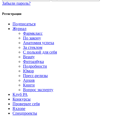
Забыли пароль?
Регистрация
Подписаться
Журнал
Фармкласс
По закону
Анатомия успеха
За стеклом
С пользой для себя
Beauty
Фитоазбука
Подробности
Юмор
Пресс-релизы
Архив
Книги
Вопрос эксперту
Клуб РА
Конкурсы
Проверьте себя
Rxzone
Спецпроекты