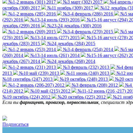
№1-2 январь (301) 2017
№3 март (302) 2017
№4 апрель 
октябрь (308) 2017
№11 ноябрь (309) 2017
№12 декабрь (31
№1-2 январь (285) 2016
№3-4 февраль (286) 2016
№5 мар
(292) 2016
№13-14 июль (293) 2016
№15-16 август (294) 2
декабрь (299) 2016
№23-24 декабрь (300) 2016
№1-2 январь (269) 2015
№3-4 февраль (270) 2015
№5 мар
(276) 2015
№13-14 июль (277) 2015
№15-16 август (278) 2
декабрь (283) 2015
№24 декабрь (284) 2015
№1-2 январь (253) 2014
№3-4 февраль (254) 2014
№5 мар
(260) 2014
№13-14 июль (261) 2014
№15-16 август (262) 2
декабрь (267) 2014
№24 декабрь (268) 2014
№1-2 январь (231) 2013
№3 февраль (232) 2013
№4 февр
2013
№10 май (239) 2013
№11 июнь (240) 2013
№12 июн
№18 сентябрь (247) 2013
№19 октябрь (248) 2013
№20 октя
№1-2 январь (206-207) 2012
№3 февраль (208) 2012
№4 ф
(214) 2012
№10 май (215) 2012
№11-12 июнь (216 -217) 20
№19 октябрь (224) 2012
№20 октябрь (225) 2012
№21 ноябр
Если вы
фармацевт, провизор, первостольник
, специалист зд
Подписаться