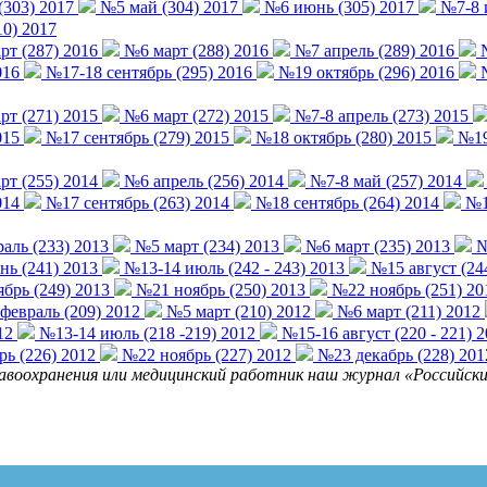
(303) 2017
№5 май (304) 2017
№6 июнь (305) 2017
№7-8 и
0) 2017
т (287) 2016
№6 март (288) 2016
№7 апрель (289) 2016
№
016
№17-18 сентябрь (295) 2016
№19 октябрь (296) 2016
№
т (271) 2015
№6 март (272) 2015
№7-8 апрель (273) 2015
015
№17 сентябрь (279) 2015
№18 октябрь (280) 2015
№19-
т (255) 2014
№6 апрель (256) 2014
№7-8 май (257) 2014
014
№17 сентябрь (263) 2014
№18 сентябрь (264) 2014
№19
аль (233) 2013
№5 март (234) 2013
№6 март (235) 2013
№
ь (241) 2013
№13-14 июль (242 - 243) 2013
№15 август (24
брь (249) 2013
№21 ноябрь (250) 2013
№22 ноябрь (251) 20
евраль (209) 2012
№5 март (210) 2012
№6 март (211) 2012
12
№13-14 июль (218 -219) 2012
№15-16 август (220 - 221) 
ь (226) 2012
№22 ноябрь (227) 2012
№23 декабрь (228) 201
равоохранения или медицинский работник наш журнал «Российские