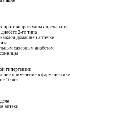
ив акне
ых противопростудных препаратов
 диабете 2-го типа
в каждой домашней аптечке
сита
ольным сахарным диабетом
ессонницы
ной гипертензии
едшие применение в фармацевтике
ие 10 лет
 дела
ов аптеки