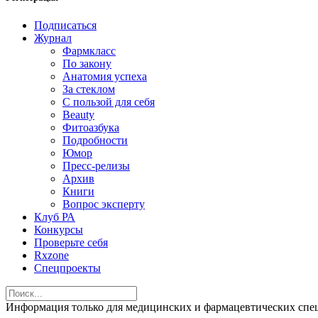
Подписаться
Журнал
Фармкласс
По закону
Анатомия успеха
За стеклом
С пользой для себя
Beauty
Фитоазбука
Подробности
Юмор
Пресс-релизы
Архив
Книги
Вопрос эксперту
Клуб РА
Конкурсы
Проверьте себя
Rxzone
Спецпроекты
Информация только для медицинских и фармацевтических 