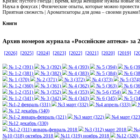
Кризис пустого гнезда | Время, когда женщине нужны новые 
Наука в фокусах | Физические опыты, которые можно провести
Приятная свежесть | Ароматизаторы для дома – своими руками!
Книги
Архив номеров журнала «Российские аптеки» за 2
[2026]
[2025]
[2024]
[2023]
[2022]
[2021]
[2020]
[2019]
[2
№ 1-2 (391)
№ 3 (392)
№ 4 (393)
№ 5 (394)
№ 6 (39
№ 1-2 (381)
№ 3 (382)
№ 4 (383)
№ 5 (384)
№ 6 (38
№ 1 (370)
№ 2 (371)
№ 3 (372)
№ 4 (373)
№ 5 (374
№ 1-2 (360)
№ 3 (361)
№ 4 (362)
№ 5 (363)
№ 6 (36
№ 1-2 (351)
№ 3 (352)
№ 4 (353)
№ 5-6 (354)
№ 7-8
№ 1-2 (341)
№ 3 (342)
№ 4 (343)
№ 6 (345)
№ 5 (34
№1-2 февраль (331)
№3 март (332)
№4 апрель (333)
№
№ 12 декабрь (340)
№1-2 январь-февраль (321)
№3 март (322)
№4 март (323
№12 декабрь (330)
№1-2 (311) январь-февраль 2018
№3 (312) март 2018
№4 
№10 (318) октябрь 2018
№11 (319) ноябрь 2018
№12 (320) 