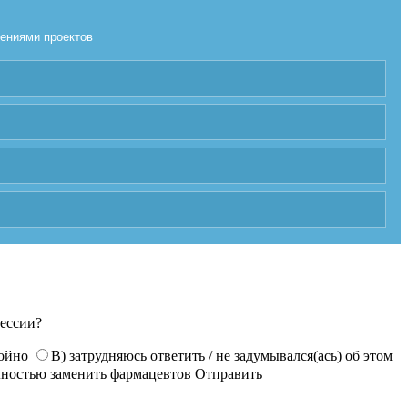
лениями проектов
фессии?
койно
В) затрудняюсь ответить / не задумывался(ась) об этом
лностью заменить фармацевтов
Отправить