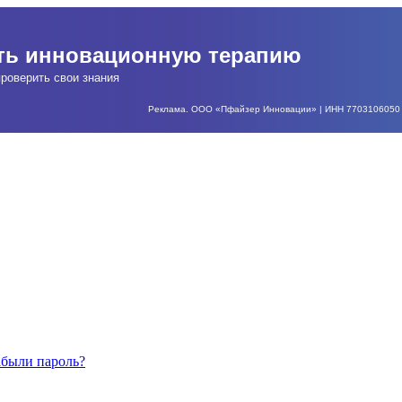
ать инновационную терапию
роверить свои знания
Реклама. ООО «Пфайзер Инновации» | ИНН 7703106050 | О
абыли пароль?