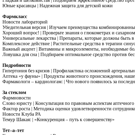
Гладкая и шелковистая | Подбираем эффективное средство прот
Юные красавцы | Надежная защита для детской кожи
Фармкласс
Новости лабораторий
Убедительная версия | Изучаем преимущества комбинированн
Хороший вопрос! | Проверьте знания о глюкометрах и сахарном
Универсальные лекарства | Препараты, которые должны быть 
Комплексное действие | Растительные средства в терапии сину
Важный акцент | Витамины и микроэлементы, необходимые б
Ловушка для сна | Подбираем оптимальное средство против б
Подробности
Гипертония без кризов | Профилактика осложнений артериаль
Аптека «у фауны» | Продукты животного происхождения, наш
Фармакологи – кардиологам: | Что нового появилось за последн
За стеклом
Фармновости
Слово юристу | Консультация по правовым аспектам аптечного
Фактор роста | Методика оценки удовлетворенности сотрудник
Новости Клуба РА
Темур Шакая: | «Конкуренция – путь к совершенству»
Тет–а–тет