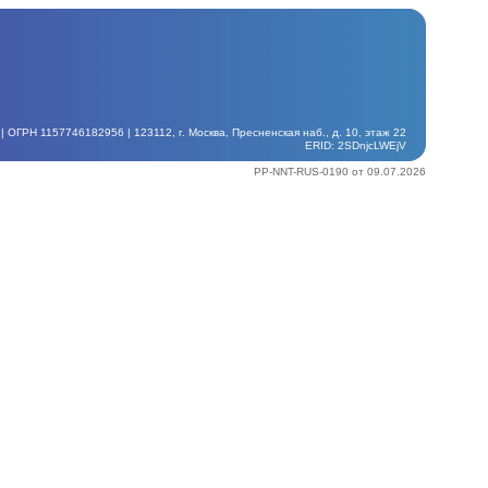
ГРН 1157746182956 | 123112, г. Москва, Пресненская наб., д. 10, этаж 22
ERID: 2SDnjcLWEjV
PP-NNT-RUS-0190 от 09.07.2026