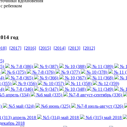
источники вдохновения
 с ребенком
014 год
018]
[2017]
[2016]
[2015]
[2014]
[2013]
[2012]
5)
5)
№ 7-8 (386)
№ 9 (387)
№ 10 (388)
№ 11 (389)
№ 1
)
№ 6 (375)
№ 7-8 (376)
№ 9 (377)
№ 10 (378)
№ 11 (
4)
№ 7-8 (365)
№ 9 (366)
№ 10 (367)
№ 11 (368)
№ 1
 (355)
№ 9 (356)
№ 10 (357)
№ 11 (358)
№ 12 (359)
4)
№ 7-8 (346)
№ 9 (347)
№ 10 (348)
№ 11 (349)
№ 1
5 апрель (334)
№6 май (335)
№7-8 август-сентябрь (336)
)
№5 май (324)
№6 июнь (325)
№7-8 июль-август (326)
(313) апрель 2018
№5 (314) май 2018
№6 (315) май 2018
декабрь 2018