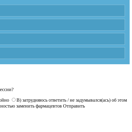
фессии?
койно
В) затрудняюсь ответить / не задумывался(ась) об этом
лностью заменить фармацевтов
Отправить