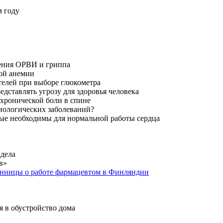
м году
чения ОРВИ и гриппа
ной анемии
ателей при выборе глюкометра
едставлять угрозу для здоровья человека
хронической боли в спине
диологических заболеваний?
рые необходимы для нормальной работы сердца
 дела
в»
твенницы о работе фармацевтом в Финляндии
я в обустройство дома