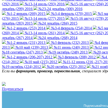
(292) 2016
№13-14 июль (293) 2016
№15-16 август (294) 2
декабрь (299) 2016
№23-24 декабрь (300) 2016
№1-2 январь (269) 2015
№3-4 февраль (270) 2015
№5 мар
(276) 2015
№13-14 июль (277) 2015
№15-16 август (278) 2
декабрь (283) 2015
№24 декабрь (284) 2015
№1-2 январь (253) 2014
№3-4 февраль (254) 2014
№5 мар
(260) 2014
№13-14 июль (261) 2014
№15-16 август (262) 2
декабрь (267) 2014
№24 декабрь (268) 2014
№1-2 январь (231) 2013
№3 февраль (232) 2013
№4 февр
2013
№10 май (239) 2013
№11 июнь (240) 2013
№12 июн
№18 сентябрь (247) 2013
№19 октябрь (248) 2013
№20 октя
№1-2 январь (206-207) 2012
№3 февраль (208) 2012
№4 ф
(214) 2012
№10 май (215) 2012
№11-12 июнь (216 -217) 20
№19 октябрь (224) 2012
№20 октябрь (225) 2012
№21 ноябр
Если вы
фармацевт, провизор, первостольник
, специалист зд
Подписаться
Подписывайтесь 