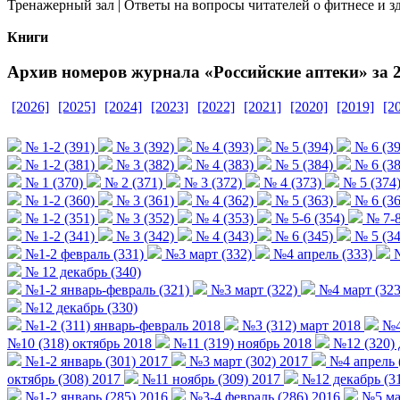
Тренажерный зал | Ответы на вопросы читателей о фитнесе и з
Книги
Архив номеров журнала «Российские аптеки» за 2
[2026]
[2025]
[2024]
[2023]
[2022]
[2021]
[2020]
[2019]
[2
№ 1-2 (391)
№ 3 (392)
№ 4 (393)
№ 5 (394)
№ 6 (39
№ 1-2 (381)
№ 3 (382)
№ 4 (383)
№ 5 (384)
№ 6 (38
№ 1 (370)
№ 2 (371)
№ 3 (372)
№ 4 (373)
№ 5 (374
№ 1-2 (360)
№ 3 (361)
№ 4 (362)
№ 5 (363)
№ 6 (36
№ 1-2 (351)
№ 3 (352)
№ 4 (353)
№ 5-6 (354)
№ 7-8
№ 1-2 (341)
№ 3 (342)
№ 4 (343)
№ 6 (345)
№ 5 (34
№1-2 февраль (331)
№3 март (332)
№4 апрель (333)
№
№ 12 декабрь (340)
№1-2 январь-февраль (321)
№3 март (322)
№4 март (323
№12 декабрь (330)
№1-2 (311) январь-февраль 2018
№3 (312) март 2018
№4 
№10 (318) октябрь 2018
№11 (319) ноябрь 2018
№12 (320) 
№1-2 январь (301) 2017
№3 март (302) 2017
№4 апрель 
октябрь (308) 2017
№11 ноябрь (309) 2017
№12 декабрь (31
№1-2 январь (285) 2016
№3-4 февраль (286) 2016
№5 мар