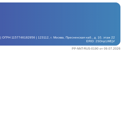
ГРН 1157746182956 | 123112, г. Москва, Пресненская наб., д. 10, этаж 22
ERID: 2SDnjcLWEjV
PP-NNT-RUS-0190 от 09.07.2026