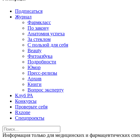
Подписаться
Журнал
Фармкласс
По закону
Анатомия успеха
За стеклом
С пользой для себя
Beauty
Фитоазбука
Подробности
Юмор
Пресс-релизы
Архив
Книги
Вопрос эксперту
Клуб РА
Конкурсы
Проверьте себя
Rxzone
Спецпроекты
Информация только для медицинских и фармацевтических 