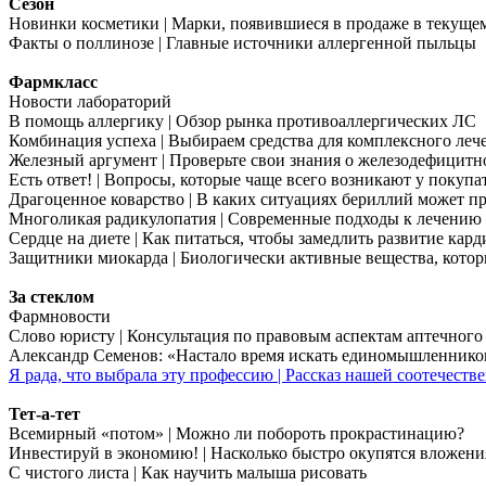
Сезон
Новинки косметики | Марки, появившиеся в продаже в текуще
Факты о поллинозе | Главные источники аллергенной пыльцы
Фармкласс
Новости лабораторий
В помощь аллергику | Обзор рынка противоаллергических ЛС
Комбинация успеха | Выбираем средства для комплексного ле
Железный аргумент | Проверьте свои знания о железодефицит
Есть ответ! | Вопросы, которые чаще всего возникают у покуп
Драгоценное коварство | В каких ситуациях бериллий может пр
Многоликая радикулопатия | Современные подходы к лечению 
Сердце на диете | Как питаться, чтобы замедлить развитие кар
Защитники миокарда | Биологически активные вещества, кото
За стеклом
Фармновости
Слово юристу | Консультация по правовым аспектам аптечного
Александр Семенов: «Настало время искать единомышленнико
Я рада, что выбрала эту профессию | Рассказ нашей соотечес
Тет-а-тет
Всемирный «потом» | Можно ли побороть прокрастинацию?
Инвестируй в экономию! | Насколько быстро окупятся вложени
С чистого листа | Как научить малыша рисовать