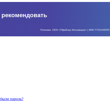
о рекомендовать
Реклама. ООО «Пфайзер Инновации» | ИНН 7703106050 | О
абыли пароль?