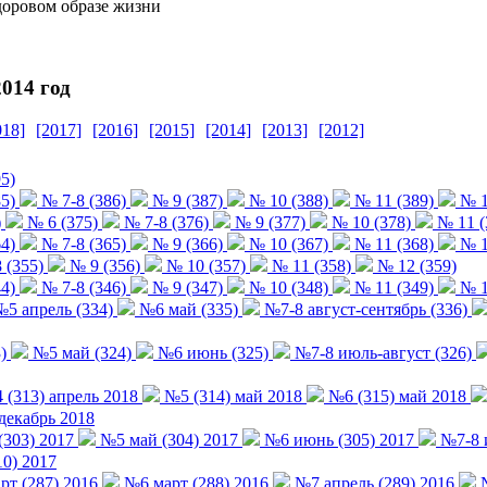
доровом образе жизни
014 год
018]
[2017]
[2016]
[2015]
[2014]
[2013]
[2012]
5)
5)
№ 7-8 (386)
№ 9 (387)
№ 10 (388)
№ 11 (389)
№ 1
)
№ 6 (375)
№ 7-8 (376)
№ 9 (377)
№ 10 (378)
№ 11 (
4)
№ 7-8 (365)
№ 9 (366)
№ 10 (367)
№ 11 (368)
№ 1
 (355)
№ 9 (356)
№ 10 (357)
№ 11 (358)
№ 12 (359)
4)
№ 7-8 (346)
№ 9 (347)
№ 10 (348)
№ 11 (349)
№ 1
5 апрель (334)
№6 май (335)
№7-8 август-сентябрь (336)
)
№5 май (324)
№6 июнь (325)
№7-8 июль-август (326)
(313) апрель 2018
№5 (314) май 2018
№6 (315) май 2018
декабрь 2018
(303) 2017
№5 май (304) 2017
№6 июнь (305) 2017
№7-8 и
0) 2017
т (287) 2016
№6 март (288) 2016
№7 апрель (289) 2016
№