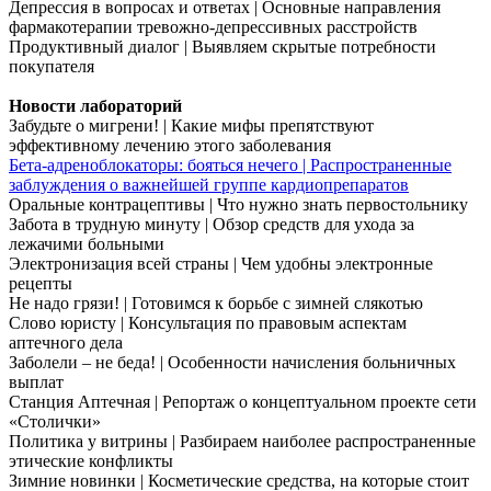
Депрессия в вопросах и ответах | Основные направления
фармакотерапии тревожно-депрессивных расстройств
Продуктивный диалог | Выявляем скрытые потребности
покупателя
Новости лабораторий
Забудьте о мигрени! | Какие мифы препятствуют
эффективному лечению этого заболевания
Бета-адреноблокаторы: бояться нечего | Распространенные
заблуждения о важнейшей группе кардиопрепаратов
Оральные контрацептивы | Что нужно знать первостольнику
Забота в трудную минуту | Обзор средств для ухода за
лежачими больными
Электронизация всей страны | Чем удобны электронные
рецепты
Не надо грязи! | Готовимся к борьбе с зимней слякотью
Слово юристу | Консультация по правовым аспектам
аптечного дела
Заболели – не беда! | Особенности начисления больничных
выплат
Станция Аптечная | Репортаж о концептуальном проекте сети
«Столички»
Политика у витрины | Разбираем наиболее распространенные
этические конфликты
Зимние новинки | Косметические средства, на которые стоит