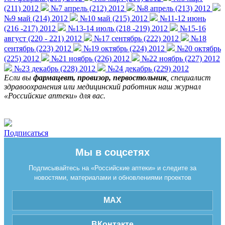
(211) 2012
№7 апрель (212) 2012
№8 апрель (213) 2012
№9 май (214) 2012
№10 май (215) 2012
№11-12 июнь
(216 -217) 2012
№13-14 июль (218 -219) 2012
№15-16
август (220 - 221) 2012
№17 сентябрь (222) 2012
№18
сентябрь (223) 2012
№19 октябрь (224) 2012
№20 октябрь
(225) 2012
№21 ноябрь (226) 2012
№22 ноябрь (227) 2012
№23 декабрь (228) 2012
№24 декабрь (229) 2012
Если вы
фармацевт, провизор, первостольник
, специалист
здравоохранения или медицинский работник наш журнал
«Российские аптеки» для вас.
Подписаться
Мы в соцсетях
Подписывайтесь на «Российские аптеки» и следите за
новостями, материалами и обновлениями проектов
MAX
ВКонтакте