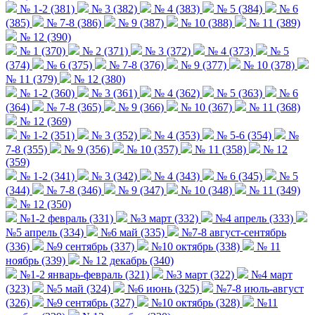
№ 1-2 (381)
№ 3 (382)
№ 4 (383)
№ 5 (384)
№ 6
(385)
№ 7-8 (386)
№ 9 (387)
№ 10 (388)
№ 11 (389)
№ 12 (390)
№ 1 (370)
№ 2 (371)
№ 3 (372)
№ 4 (373)
№ 5
(374)
№ 6 (375)
№ 7-8 (376)
№ 9 (377)
№ 10 (378)
№ 11 (379)
№ 12 (380)
№ 1-2 (360)
№ 3 (361)
№ 4 (362)
№ 5 (363)
№ 6
(364)
№ 7-8 (365)
№ 9 (366)
№ 10 (367)
№ 11 (368)
№ 12 (369)
№ 1-2 (351)
№ 3 (352)
№ 4 (353)
№ 5-6 (354)
№
7-8 (355)
№ 9 (356)
№ 10 (357)
№ 11 (358)
№ 12
(359)
№ 1-2 (341)
№ 3 (342)
№ 4 (343)
№ 6 (345)
№ 5
(344)
№ 7-8 (346)
№ 9 (347)
№ 10 (348)
№ 11 (349)
№ 12 (350)
№1-2 февраль (331)
№3 март (332)
№4 апрель (333)
№5 апрель (334)
№6 май (335)
№7-8 август-сентябрь
(336)
№9 сентябрь (337)
№10 октябрь (338)
№ 11
ноябрь (339)
№ 12 декабрь (340)
№1-2 январь-февраль (321)
№3 март (322)
№4 март
(323)
№5 май (324)
№6 июнь (325)
№7-8 июль-август
(326)
№9 сентябрь (327)
№10 октябрь (328)
№11