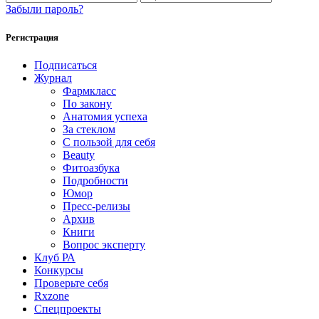
Забыли пароль?
Регистрация
Подписаться
Журнал
Фармкласс
По закону
Анатомия успеха
За стеклом
С пользой для себя
Beauty
Фитоазбука
Подробности
Юмор
Пресс-релизы
Архив
Книги
Вопрос эксперту
Клуб РА
Конкурсы
Проверьте себя
Rxzone
Спецпроекты