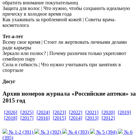
обратить внимание покупательниц
Защита для волос | Что нужно, чтобы сохранить идеальную
прическу в холодное время года
Как ухаживать за проблемной кожей | Советы врача-
косметолога
Тет-а-тет
Всему свое время | Стоит ли жертвовать личными делами
ради карьеры
Зеркало или полюс? | Почему различия только укрепляют
семейную пару
Сила и гибкость | Что нужно учитывать при занятиях в
спортзале
Досуг
Архив номеров журнала «Российские аптеки» за
2015 год
[2026]
[2025]
[2024]
[2023]
[2022]
[2021]
[2020]
[2019]
[2018]
[2017]
[2016]
[2015]
[2014]
[2013]
[2012]
№ 1-2 (391)
№ 3 (392)
№ 4 (393)
№ 5 (394)
№ 6
(395)