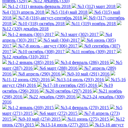
ноябрь (329)
№12 декабрь (330)
№1-2 (311) январь-февраль 2018
№3 (312) март 2018
№4 (313) апрель 2018
№5 (314) май 2018
№6 (315) май
2018
№7-8 (316) август-сентябрь 2018
№9 (317) сентябрь
2018
№10 (318) октябрь 2018
№11 (319) ноябрь 2018
№12 (320) декабрь 2018
№1-2 январь (301) 2017
№3 март (302) 2017
№4
апрель (303) 2017
№5 май (304) 2017
№6 июнь (305)
2017
№7-8 июль - август (306) 2017
№9 сентябрь (307)
2017
№10 октябрь (308) 2017
№11 ноябрь (309) 2017
№12 декабрь (310) 2017
№1-2 январь (285) 2016
№3-4 февраль (286) 2016
№5
март (287) 2016
№6 март (288) 2016
№7 апрель (289)
2016
№8 апрель (290) 2016
№9-10 май (291) 2016
№11-12 июнь (292) 2016
№13-14 июль (293) 2016
№15-16
август (294) 2016
№17-18 сентябрь (295) 2016
№19
октябрь (296) 2016
№20 октябрь (297) 2016
№21 ноябрь
(298) 2016
№22 декабрь (299) 2016
№23-24 декабрь (300)
2016
№1-2 январь (269) 2015
№3-4 февраль (270) 2015
№5
март (271) 2015
№6 март (272) 2015
№7-8 апрель (273)
2015
№9-10 май (274) 2015
№11 июнь (275) 2015
№12
июнь (276) 2015
№13-14 июль (277) 2015
№15-16 август