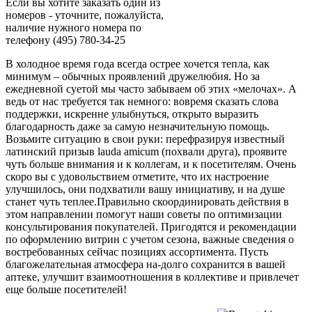
Если вы хотите заказать один из
номеров - уточните, пожалуйста,
наличие нужного номера по
телефону (495) 780-34-25
В холодное время года всегда острее хочется тепла, как
минимум – обычных проявлений дружелюбия. Но за
ежедневной суетой мы часто забываем об этих «мелочах». А
ведь от нас требуется так немного: вовремя сказать слова
поддержки, искренне улыбнуться, открыто выразить
благодарность даже за самую незначительную помощь.
Возьмите ситуацию в свои руки: перефразируя известный
латинский призыв lauda amicum (похвали друга), проявите
чуть больше внимания и к коллегам, и к посетителям. Очень
скоро вы с удовольствием отметите, что их настроение
улучшилось, они подхватили вашу инициативу, и на душе
станет чуть теплее.Правильно скоординировать действия в
этом направлении помогут наши советы по оптимизации
консультирования покупателей. Пригодятся и рекомендации
по оформлению витрин с учетом сезона, важные сведения о
востребованных сейчас позициях ассортимента. Пусть
благожелательная атмосфера на-долго сохранится в вашей
аптеке, улучшит взаимоотношения в коллективе и привлечет
еще больше посетителей!