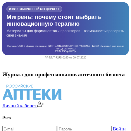
ИНФОРМАЦИОННЫЙ СПЕЦПРОЕКТ
Мигрень: почему стоит выбрать
инновационную терапию
Материалы для фармацевтов и провизоров + возможность проверить
свои знания
Реклама. ООО «Пфайзер Инновации» | ИНН 7703106050 | ОГРН 1157746182956 | 123112, г. Москва, Пресненская
наб., д. 10, этаж 22
ERID: 2SDnjcLWEjV
PP-NNT-RUS-0190 от 09.07.2026
Журнал для профессионалов аптечного бизнеса
Личный кабинет
Вход
Войти