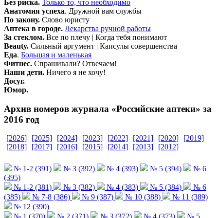
Без риска.
Только то, что необходимо
Анатомия успеха
. Дружной вам службы
По закону.
Слово юристу
Аптека в городе.
Лекарства ручной работы
За стеклом.
Все по плечу | Когда тебя понимают
Beauty.
Сильный аргумент | Капсулы совершенства
Еда
.
Большая и маленькая
Ф
итнес.
Спрашивали? Отвечаем!
Наши дети.
Ничего я не хочу!
Досуг.
Юмор.
Архив номеров журнала «Российские аптеки» за
2016 год
[2026]
[2025]
[2024]
[2023]
[2022]
[2021]
[2020]
[2019]
[2018]
[2017]
[2016]
[2015]
[2014]
[2013]
[2012]
№ 1-2 (391)
№ 3 (392)
№ 4 (393)
№ 5 (394)
№ 6
(395)
№ 1-2 (381)
№ 3 (382)
№ 4 (383)
№ 5 (384)
№ 6
(385)
№ 7-8 (386)
№ 9 (387)
№ 10 (388)
№ 11 (389)
№ 12 (390)
№ 1 (370)
№ 2 (371)
№ 3 (372)
№ 4 (373)
№ 5