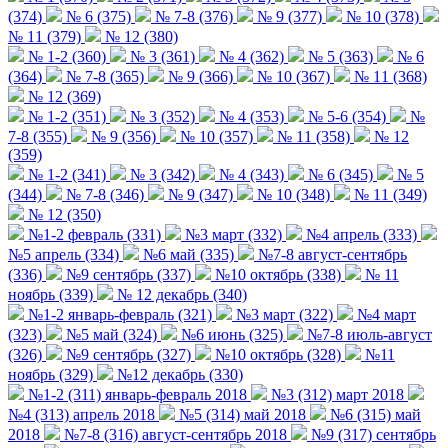
(374)
№ 6 (375)
№ 7-8 (376)
№ 9 (377)
№ 10 (378)
№ 11 (379)
№ 12 (380)
№ 1-2 (360)
№ 3 (361)
№ 4 (362)
№ 5 (363)
№ 6
(364)
№ 7-8 (365)
№ 9 (366)
№ 10 (367)
№ 11 (368)
№ 12 (369)
№ 1-2 (351)
№ 3 (352)
№ 4 (353)
№ 5-6 (354)
№
7-8 (355)
№ 9 (356)
№ 10 (357)
№ 11 (358)
№ 12
(359)
№ 1-2 (341)
№ 3 (342)
№ 4 (343)
№ 6 (345)
№ 5
(344)
№ 7-8 (346)
№ 9 (347)
№ 10 (348)
№ 11 (349)
№ 12 (350)
№1-2 февраль (331)
№3 март (332)
№4 апрель (333)
№5 апрель (334)
№6 май (335)
№7-8 август-сентябрь
(336)
№9 сентябрь (337)
№10 октябрь (338)
№ 11
ноябрь (339)
№ 12 декабрь (340)
№1-2 январь-февраль (321)
№3 март (322)
№4 март
(323)
№5 май (324)
№6 июнь (325)
№7-8 июль-август
(326)
№9 сентябрь (327)
№10 октябрь (328)
№11
ноябрь (329)
№12 декабрь (330)
№1-2 (311) январь-февраль 2018
№3 (312) март 2018
№4 (313) апрель 2018
№5 (314) май 2018
№6 (315) май
2018
№7-8 (316) август-сентябрь 2018
№9 (317) сентябрь