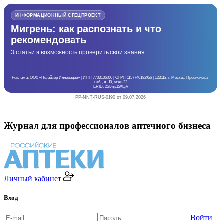
ИНФОРМАЦИОННЫЙ СПЕЦПРОЕКТ
Мигрень: как распознать и что
рекомендовать
3 статьи и возможность проверить свои знания
Реклама. ООО «Пфайзер Инновации» | ИНН 7703106050 | ОГРН 1157746182956 | 123112, г. Москва, Пресненская
наб., д. 10, этаж 22
ERID: 2SDnjcLWEjV
PP-NNT-RUS-0190 от 09.07.2026
Журнал для профессионалов аптечного бизнеса
Личный кабинет
Вход
Войти