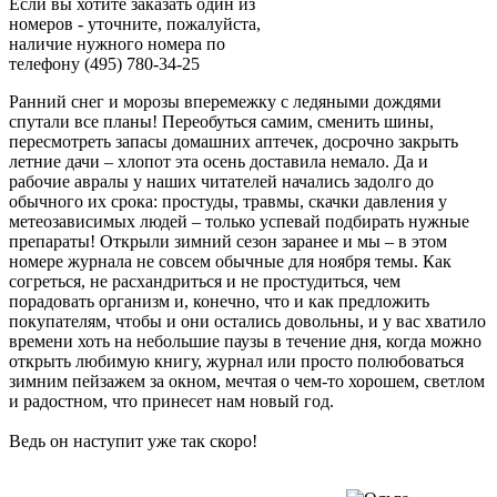
Если вы хотите заказать один из
номеров - уточните, пожалуйста,
наличие нужного номера по
телефону (495) 780-34-25
Ранний снег и морозы вперемежку с ледяными дождями
спутали все планы! Переобуться самим, сменить шины,
пересмотреть запасы домашних аптечек, досрочно закрыть
летние дачи – хлопот эта осень доставила немало. Да и
рабочие авралы у наших читателей начались задолго до
обычного их срока: простуды, травмы, скачки давления у
метеозависимых людей – только успевай подбирать нужные
препараты! Открыли зимний сезон заранее и мы – в этом
номере журнала не совсем обычные для ноября темы. Как
согреться, не расхандриться и не простудиться, чем
порадовать организм и, конечно, что и как предложить
покупателям, чтобы и они остались довольны, и у вас хватило
времени хоть на небольшие паузы в течение дня, когда можно
открыть любимую книгу, журнал или просто полюбоваться
зимним пейзажем за окном, мечтая о чем-то хорошем, светлом
и радостном, что принесет нам новый год.
Ведь он наступит уже так скоро!