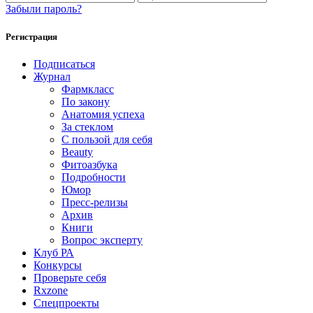
Забыли пароль?
Регистрация
Подписаться
Журнал
Фармкласс
По закону
Анатомия успеха
За стеклом
С пользой для себя
Beauty
Фитоазбука
Подробности
Юмор
Пресс-релизы
Архив
Книги
Вопрос эксперту
Клуб РА
Конкурсы
Проверьте себя
Rxzone
Спецпроекты