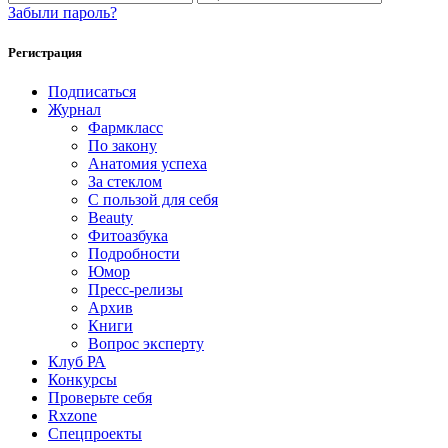
Забыли пароль?
Регистрация
Подписаться
Журнал
Фармкласс
По закону
Анатомия успеха
За стеклом
С пользой для себя
Beauty
Фитоазбука
Подробности
Юмор
Пресс-релизы
Архив
Книги
Вопрос эксперту
Клуб РА
Конкурсы
Проверьте себя
Rxzone
Спецпроекты