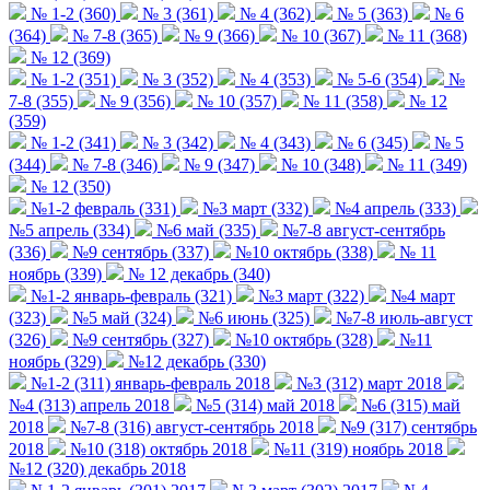
№ 1-2 (360)
№ 3 (361)
№ 4 (362)
№ 5 (363)
№ 6
(364)
№ 7-8 (365)
№ 9 (366)
№ 10 (367)
№ 11 (368)
№ 12 (369)
№ 1-2 (351)
№ 3 (352)
№ 4 (353)
№ 5-6 (354)
№
7-8 (355)
№ 9 (356)
№ 10 (357)
№ 11 (358)
№ 12
(359)
№ 1-2 (341)
№ 3 (342)
№ 4 (343)
№ 6 (345)
№ 5
(344)
№ 7-8 (346)
№ 9 (347)
№ 10 (348)
№ 11 (349)
№ 12 (350)
№1-2 февраль (331)
№3 март (332)
№4 апрель (333)
№5 апрель (334)
№6 май (335)
№7-8 август-сентябрь
(336)
№9 сентябрь (337)
№10 октябрь (338)
№ 11
ноябрь (339)
№ 12 декабрь (340)
№1-2 январь-февраль (321)
№3 март (322)
№4 март
(323)
№5 май (324)
№6 июнь (325)
№7-8 июль-август
(326)
№9 сентябрь (327)
№10 октябрь (328)
№11
ноябрь (329)
№12 декабрь (330)
№1-2 (311) январь-февраль 2018
№3 (312) март 2018
№4 (313) апрель 2018
№5 (314) май 2018
№6 (315) май
2018
№7-8 (316) август-сентябрь 2018
№9 (317) сентябрь
2018
№10 (318) октябрь 2018
№11 (319) ноябрь 2018
№12 (320) декабрь 2018