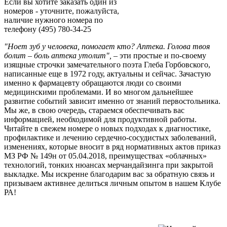
Если вы хотите заказать один из
номеров - уточните, пожалуйста,
наличие нужного номера по
телефону (495) 780-34-25
"Н
оет зуб у человека, помогает кто? Ап
тека. Г
олова твоя
болит – боль аптека утолит"
,
– эти простые и по-своему
изящные строчки замечательного поэта Глеба Горбовского,
написанные еще в 1972 году, актуальны и сейчас. Зачастую
именно к фармацевту обращаются люди со своими
медицинскими проблемами. И во многом дальнейшее
развитие событий зависит именно от знаний первостольника.
Мы же, в свою очередь, стараемся обеспечивать вас
информацией, необходимой для продуктивной работы.
Читайте в свежем номере о новых подходах к диагностике,
профилактике и лечению сердечно-сосудистых заболеваний,
изменениях, которые вносит в ряд нормативных актов приказ
МЗ РФ № 149н от 05.04.2018, преимуществах «облачных»
технологий, тонких нюансах мерчандайзинга при закрытой
выкладке. Мы искренне благодарим вас за обратную связь и
призываем активнее делиться личным опытом в нашем Клубе
РА!