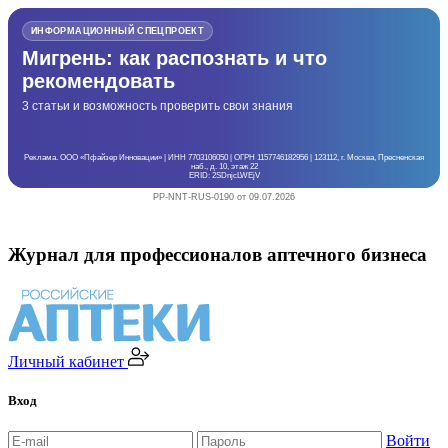
ИНФОРМАЦИОННЫЙ СПЕЦПРОЕКТ
Мигрень: как распознать и что
рекомендовать
3 статьи и возможность проверить свои знания
Реклама. ООО «Пфайзер Инновации» | ИНН 7703106050 | ОГРН 1157746182956 | 123112, г. Москва, Пресненская
наб., д. 10, этаж 22
ERID: 2SDnjcLWEjV
PP-NNT-RUS-0190 от 09.07.2026
Журнал для профессионалов аптечного бизнеса
Личный кабинет
Вход
Войти