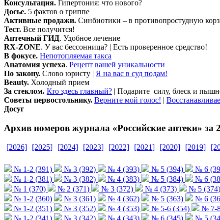
Консультация.
Гипертония: что нового?
Досье.
5 фактов о гриппе
Активные продажи.
Синбиотики – в противопростудную корз
Тест.
Все получится!
Аптечный ГИД
. Удобное лечение
RX-ZONE
. У вас бессонница? | Есть проверенное средство!
В фокусе.
Непотопляемая такса
Анатомия успеха
.
Рецепт вашей уникальности
По закону.
Слово юристу
|
Я на вас в суд подам!
Beauty.
Холодный прием
За стеклом.
Кто здесь главный?
| Подарите силу, блеск и пышн
Советы первостольнику.
Верните мой голос!
|
Восстанавлива
Д
осуг
Архив номеров журнала «Российские аптеки» за 2
[2026]
[2025]
[2024]
[2023]
[2022]
[2021]
[2020]
[2019]
[2
№ 1-2 (391)
№ 3 (392)
№ 4 (393)
№ 5 (394)
№ 6 (39
№ 1-2 (381)
№ 3 (382)
№ 4 (383)
№ 5 (384)
№ 6 (38
№ 1 (370)
№ 2 (371)
№ 3 (372)
№ 4 (373)
№ 5 (374
№ 1-2 (360)
№ 3 (361)
№ 4 (362)
№ 5 (363)
№ 6 (36
№ 1-2 (351)
№ 3 (352)
№ 4 (353)
№ 5-6 (354)
№ 7-8
№ 1-2 (341)
№ 3 (342)
№ 4 (343)
№ 6 (345)
№ 5 (34