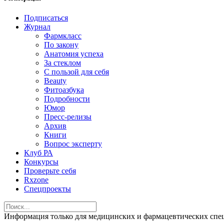
Подписаться
Журнал
Фармкласс
По закону
Анатомия успеха
За стеклом
С пользой для себя
Beauty
Фитоазбука
Подробности
Юмор
Пресс-релизы
Архив
Книги
Вопрос эксперту
Клуб РА
Конкурсы
Проверьте себя
Rxzone
Спецпроекты
Информация только для медицинских и фармацевтических 