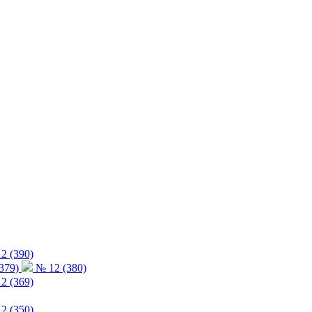
2 (390)
379)
№ 12 (380)
2 (369)
2 (350)