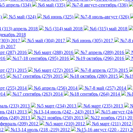
5 апрель (334)
№6 май (335)
№7-8 август-сентябрь (336)
)
№5 май (324)
№6 июнь (325)
№7-8 июль-август (326)
(313) апрель 2018
№5 (314) май 2018
№6 (315) май 2018
декабрь 2018
(303) 2017
№5 май (304) 2017
№6 июнь (305) 2017
№7-8 и
0) 2017
т (287) 2016
№6 март (288) 2016
№7 апрель (289) 2016
№
016
№17-18 сентябрь (295) 2016
№19 октябрь (296) 2016
№
т (271) 2015
№6 март (272) 2015
№7-8 апрель (273) 2015
015
№17 сентябрь (279) 2015
№18 октябрь (280) 2015
№19-
т (255) 2014
№6 апрель (256) 2014
№7-8 май (257) 2014
014
№17 сентябрь (263) 2014
№18 сентябрь (264) 2014
№19
аль (233) 2013
№5 март (234) 2013
№6 март (235) 2013
№
ь (241) 2013
№13-14 июль (242 - 243) 2013
№15 август (24
брь (249) 2013
№21 ноябрь (250) 2013
№22 ноябрь (251) 20
евраль (209) 2012
№5 март (210) 2012
№6 март (211) 2012
12
№13-14 июль (218 -219) 2012
№15-16 август (220 - 221) 