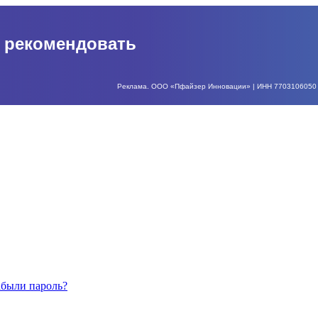
о рекомендовать
Реклама. ООО «Пфайзер Инновации» | ИНН 7703106050 | О
абыли пароль?