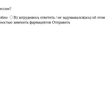
фессии?
койно
В) затрудняюсь ответить / не задумывался(ась) об этом
лностью заменить фармацевтов
Отправить