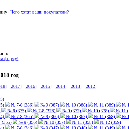
ину |
Чего хотят ваши покупатели?
ость
ем форму!
018 год
018]
[2017]
[2016]
[2015]
[2014]
[2013]
[2012]
5)
5)
№ 7-8 (386)
№ 9 (387)
№ 10 (388)
№ 11 (389)
№ 1
)
№ 6 (375)
№ 7-8 (376)
№ 9 (377)
№ 10 (378)
№ 11 (
4)
№ 7-8 (365)
№ 9 (366)
№ 10 (367)
№ 11 (368)
№ 1
 (355)
№ 9 (356)
№ 10 (357)
№ 11 (358)
№ 12 (359)
4)
№ 7-8 (346)
№ 9 (347)
№ 10 (348)
№ 11 (349)
№ 1