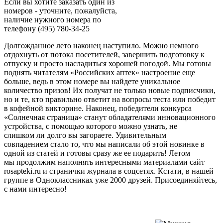
Если вы хотите заказать один из
номеров - уточните, пожалуйста,
наличие нужного номера по
телефону (495) 780-34-25
Долгожданное лето наконец наступило. Можно немного
отдохнуть от потока посетителей, завершить подготовку к
отпуску и просто насладиться хорошей погодой. Мы готовы
поднять читателям «Российских аптек» настроение еще
больше, ведь в этом номере вы найдете уникальное
количество призов! Их получат не только новые подписчики,
но и те, кто правильно ответит на вопросы теста или победит
в кофейной викторине. Наконец, победители конкурса
«Солнечная страница» станут обладателями инновационного
устройства, с помощью которого можно узнать, не
слишком ли долго вы загораете. Удивительным
совпадением стало то, что мы написали об этой новинке в
одной из статей и готовы сразу же ее подарить! Летом
мы продолжим наполнять интересными материалами сайт
rosapteki.ru и странички журнала в соцсетях. Кстати, в нашей
группе в Одноклассниках уже 2000 друзей. Присоединяйтесь,
с нами интересно!