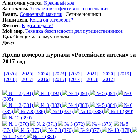
Анатомия успеха.
Красивый ход
За стеклом.
5 секретов эффективного совещания
Beauty.
Солнечный макияж
| Летние новинки
Наши дети.
Когда он заговорит?
Фитнес.
Крути педали!
Мой мир.
Техника безопасности для путешественников
Еда.
Овощи: максимум пользы
Досуг
Архив номеров журнала «Российские аптеки» за
2017 год
[2026]
[2025]
[2024]
[2023]
[2022]
[2021]
[2020]
[2019]
[2018]
[2017]
[2016]
[2015]
[2014]
[2013]
[2012]
№ 1-2 (391)
№ 3 (392)
№ 4 (393)
№ 5 (394)
№ 6
(395)
№ 1-2 (381)
№ 3 (382)
№ 4 (383)
№ 5 (384)
№ 6
(385)
№ 7-8 (386)
№ 9 (387)
№ 10 (388)
№ 11 (389)
№ 12 (390)
№ 1 (370)
№ 2 (371)
№ 3 (372)
№ 4 (373)
№ 5
(374)
№ 6 (375)
№ 7-8 (376)
№ 9 (377)
№ 10 (378)
№ 11 (379)
№ 12 (380)