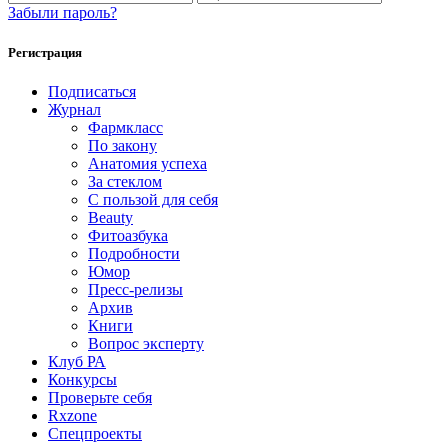
Забыли пароль?
Регистрация
Подписаться
Журнал
Фармкласс
По закону
Анатомия успеха
За стеклом
С пользой для себя
Beauty
Фитоазбука
Подробности
Юмор
Пресс-релизы
Архив
Книги
Вопрос эксперту
Клуб РА
Конкурсы
Проверьте себя
Rxzone
Спецпроекты