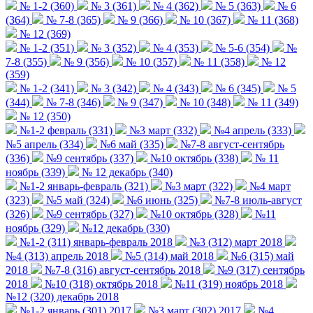
№ 1-2 (360)
№ 3 (361)
№ 4 (362)
№ 5 (363)
№ 6
(364)
№ 7-8 (365)
№ 9 (366)
№ 10 (367)
№ 11 (368)
№ 12 (369)
№ 1-2 (351)
№ 3 (352)
№ 4 (353)
№ 5-6 (354)
№
7-8 (355)
№ 9 (356)
№ 10 (357)
№ 11 (358)
№ 12
(359)
№ 1-2 (341)
№ 3 (342)
№ 4 (343)
№ 6 (345)
№ 5
(344)
№ 7-8 (346)
№ 9 (347)
№ 10 (348)
№ 11 (349)
№ 12 (350)
№1-2 февраль (331)
№3 март (332)
№4 апрель (333)
№5 апрель (334)
№6 май (335)
№7-8 август-сентябрь
(336)
№9 сентябрь (337)
№10 октябрь (338)
№ 11
ноябрь (339)
№ 12 декабрь (340)
№1-2 январь-февраль (321)
№3 март (322)
№4 март
(323)
№5 май (324)
№6 июнь (325)
№7-8 июль-август
(326)
№9 сентябрь (327)
№10 октябрь (328)
№11
ноябрь (329)
№12 декабрь (330)
№1-2 (311) январь-февраль 2018
№3 (312) март 2018
№4 (313) апрель 2018
№5 (314) май 2018
№6 (315) май
2018
№7-8 (316) август-сентябрь 2018
№9 (317) сентябрь
2018
№10 (318) октябрь 2018
№11 (319) ноябрь 2018
№12 (320) декабрь 2018
№1-2 январь (301) 2017
№3 март (302) 2017
№4