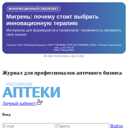
ИНФОРМАЦИОННЫЙ СПЕЦПРОЕКТ
Мигрень: почему стоит выбрать
инновационную терапию
Материалы для фармацевтов и провизоров + возможность проверить
свои знания
Реклама. ООО «Пфайзер Инновации» | ИНН 7703106050 | ОГРН 1157746182956 | 123112, г. Москва, Пресненская
наб., д. 10, этаж 22
ERID: 2SDnjcLWEjV
PP-NNT-RUS-0190 от 09.07.2026
Журнал для профессионалов аптечного бизнеса
Личный кабинет
Вход
Войти