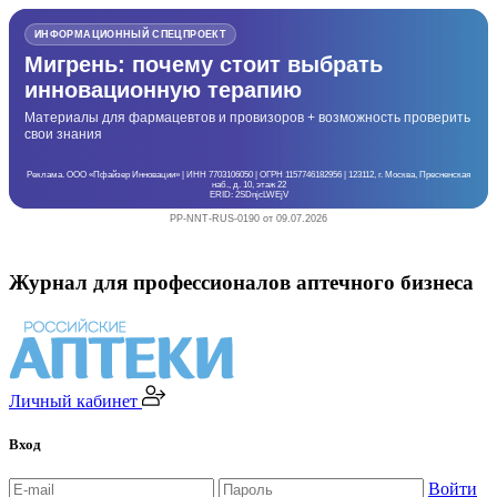
ИНФОРМАЦИОННЫЙ СПЕЦПРОЕКТ
Мигрень: почему стоит выбрать
инновационную терапию
Материалы для фармацевтов и провизоров + возможность проверить
свои знания
Реклама. ООО «Пфайзер Инновации» | ИНН 7703106050 | ОГРН 1157746182956 | 123112, г. Москва, Пресненская
наб., д. 10, этаж 22
ERID: 2SDnjcLWEjV
PP-NNT-RUS-0190 от 09.07.2026
Журнал для профессионалов аптечного бизнеса
Личный кабинет
Вход
Войти