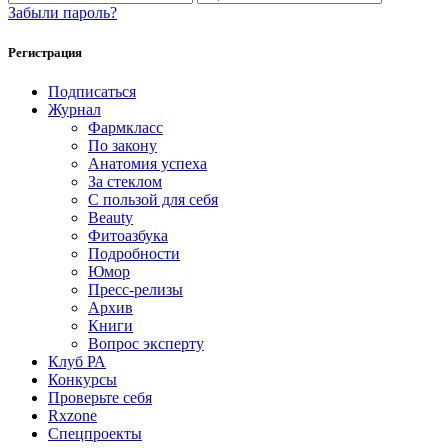
Забыли пароль?
Регистрация
Подписаться
Журнал
Фармкласс
По закону
Анатомия успеха
За стеклом
С пользой для себя
Beauty
Фитоазбука
Подробности
Юмор
Пресс-релизы
Архив
Книги
Вопрос эксперту
Клуб РА
Конкурсы
Проверьте себя
Rxzone
Спецпроекты